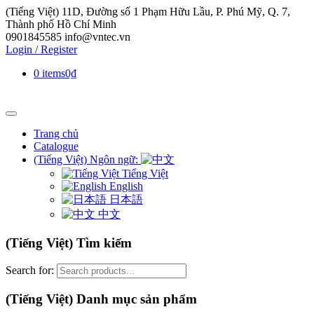
(Tiếng Việt) 11D, Đường số 1 Phạm Hữu Lầu, P. Phú Mỹ, Q. 7,
Thành phố Hồ Chí Minh
0901845585
info@vntec.vn
Login / Register
0 items
0₫
Trang chủ
Catalogue
(Tiếng Việt) Ngôn ngữ:
Tiếng Việt
English
日本語
中文
(Tiếng Việt) Tìm kiếm
Search for:
(Tiếng Việt) Danh mục sản phẩm