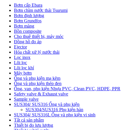
Bơm cấp Ebara
Bơm chìm nước thải Tsurumi
Bơm định lượng
Bơm Grundfos
Bơm màng
Bồn composite
Cho thuê thiết bị, máy móc
Đồng hồ đo áp
Ejector
Hóa chất xử lý nước thải
Lọc inox
Lõi lọc
Lõi lọc khí
Máy bơm
Ống và phụ kiện mạ kẽm
Ống và phụ kiện thép đen
Ống, van, phụ kiện Nhựa PVC, Clean PVC, HDPE, PPR
Safety valve & Exhaust valve
Sample valve
SUS304/ SUS316 Ống và phụ kiện
SUS304/SUS316 Phụ kiện hàn
SUS304/ SUS316L Ống và phụ kiện vi sinh
Tất cả sản phẩm
Thiết bị đo lưu lượng