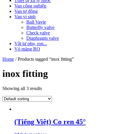
Thiết bị xử lý nước
Van công nghiệp
Van tự động
Van vi sinh
Ball Vavle
Butterfly valve
Check valve
Diaphragm valve
Vật tư phụ, ron...
Vỏ màng RO
Home
/ Products tagged “inox fitting”
inox fitting
Showing all 3 results
(Tiếng Việt) Co ren 45°