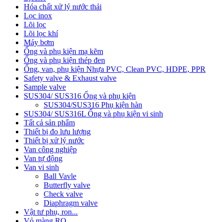
Hóa chất xử lý nước thải
Lọc inox
Lõi lọc
Lõi lọc khí
Máy bơm
Ống và phụ kiện mạ kẽm
Ống và phụ kiện thép đen
Ống, van, phụ kiện Nhựa PVC, Clean PVC, HDPE, PPR
Safety valve & Exhaust valve
Sample valve
SUS304/ SUS316 Ống và phụ kiện
SUS304/SUS316 Phụ kiện hàn
SUS304/ SUS316L Ống và phụ kiện vi sinh
Tất cả sản phẩm
Thiết bị đo lưu lượng
Thiết bị xử lý nước
Van công nghiệp
Van tự động
Van vi sinh
Ball Vavle
Butterfly valve
Check valve
Diaphragm valve
Vật tư phụ, ron...
Vỏ màng RO