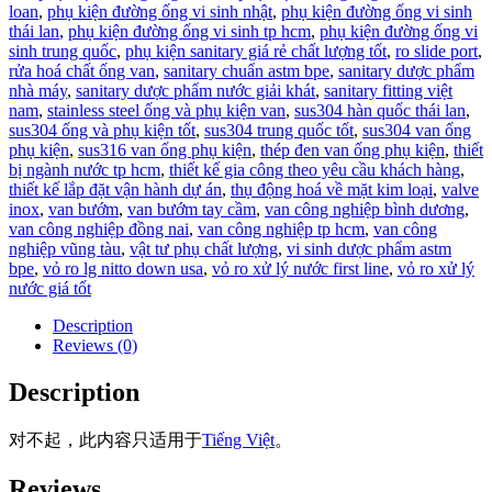
loan
,
phụ kiện đường ống vi sinh nhật
,
phụ kiện đường ống vi sinh
thái lan
,
phụ kiện đường ống vi sinh tp hcm
,
phụ kiện đường ống vi
sinh trung quốc
,
phụ kiện sanitary giá rẻ chất lượng tốt
,
ro slide port
,
rửa hoá chất ống van
,
sanitary chuẩn astm bpe
,
sanitary dược phẩm
nhà máy
,
sanitary dược phẩm nước giải khát
,
sanitary fitting việt
nam
,
stainless steel ống và phụ kiện van
,
sus304 hàn quốc thái lan
,
sus304 ống và phụ kiện tốt
,
sus304 trung quốc tốt
,
sus304 van ống
phụ kiện
,
sus316 van ống phụ kiện
,
thép đen van ống phụ kiện
,
thiết
bị ngành nước tp hcm
,
thiết kế gia công theo yêu cầu khách hàng
,
thiết kế lắp đặt vận hành dự án
,
thụ động hoá về mặt kim loại
,
valve
inox
,
van bướm
,
van bướm tay cầm
,
van công nghiệp bình dương
,
van công nghiệp đồng nai
,
van công nghiệp tp hcm
,
van công
nghiệp vũng tàu
,
vật tư phụ chất lượng
,
vi sinh dược phẩm astm
bpe
,
vỏ ro lg nitto down usa
,
vỏ ro xử lý nước first line
,
vỏ ro xử lý
nước giá tốt
Description
Reviews (0)
Description
对不起，此内容只适用于
Tiếng Việt
。
Reviews