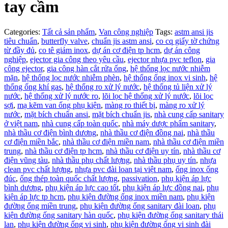
tay cầm
Categories:
Tất cả sản phẩm
,
Van công nghiệp
Tags:
astm ansi jis
tiêu chuẩn
,
butterfly valve
,
chuẩn jis astm ansi
,
co cq giấy tờ chứng
từ đầy đủ
,
co tê giảm inox
,
dự án cơ điện tp hcm
,
dự án công
nghiệp
,
ejector gia công theo yêu cầu
,
ejector nhựa pvc teflon
,
gia
công ejector
,
gia công hàn cắt rửa ống
,
hệ thống lọc nước nhiễm
mặn
,
hệ thống lọc nước nhiễm phèn
,
hệ thống ống inox vi sinh
,
hệ
thống ống khí gas
,
hệ thống ro xử lý nước
,
hệ thống tủ liện xử lý
nước
,
hệ thống xử lý nước ro
,
lõi lọc hệ thống xử lý nước
,
lõi lọc
sợi
,
mạ kẽm van ống phụ kiện
,
màng ro thiết bị
,
màng ro xử lý
nước
,
mặt bích chuẩn ansi
,
mặt bích chuẩn jis
,
nhà cung cấp sanitary
ở việt nam
,
nhà cung cấp toàn quốc
,
nhà máy dược phẩm sanitary
,
nhà thầu cơ điện bình dương
,
nhà thầu cơ điện đồng nai
,
nhà thầu
cơ điện miền bắc
,
nhà thầu cơ điện miền nam
,
nhà thầu cơ điện miền
trung
,
nhà thầu cơ điện tp hcm
,
nhà thầu cơ điện uy tín
,
nhà thầu cơ
điện vũng tàu
,
nhà thầu phụ chất lượng
,
nhà thầu phụ uy tín
,
nhựa
clean pvc chất lượng
,
nhựa pvc đài loan tại việt nam
,
ống inox ống
đúc
,
ống thép toàn quốc chất lượng
,
passivation
,
phụ kiện áp lực
bình dương
,
phụ kiện áp lực cao tốt
,
phụ kiện áp lực đồng nai
,
phụ
kiện áp lực tp hcm
,
phụ kiện đường ống inox miền nam
,
phụ kiện
đường ống miền trung
,
phụ kiện đường ống sanitary đài loan
,
phụ
kiện đường ống sanitary hàn quốc
,
phụ kiện đường ống sanitary thái
lan
,
phụ kiện đường ống vi sinh
,
phụ kiện đường ống vi sinh đài