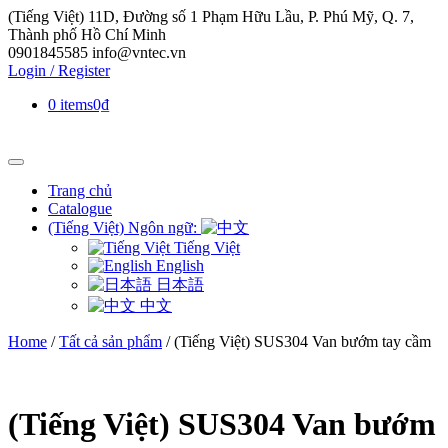
(Tiếng Việt) 11D, Đường số 1 Phạm Hữu Lầu, P. Phú Mỹ, Q. 7,
Thành phố Hồ Chí Minh
0901845585
info@vntec.vn
Login / Register
0 items
0₫
Trang chủ
Catalogue
(Tiếng Việt) Ngôn ngữ:
Tiếng Việt
English
日本語
中文
Home
/
Tất cả sản phẩm
/ (Tiếng Việt) SUS304 Van bướm tay cầm
(Tiếng Việt) SUS304 Van bướm