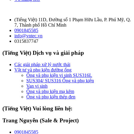
(Tiếng Việt) 11D, Đường số 1 Phạm Hữu Lầu, P. Phú Mỹ, Q.
7, Thành phố Hồ Chí Minh
0901845585
info@vntec.vn
0315837747
(Tiếng Việt) Dịch vụ và giải pháp
Các giải pháp xử lý nước thải
Vật tư và phụ kiện đường ống
Ống và phụ kiện vi sinh SUS316L
SUS304/ SUS316 Ống và phụ kiện
Van vi sinh
Ống và phụ kiện mạ kẽm
Ống và phụ kiện thép đen
(Tiếng Việt) Vui lòng liên hệ:
Trang Nguyễn (Sale & Project)
0901845585