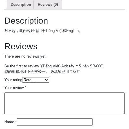
Description
Reviews (0)
Description
对不起，此内容只适用于
Tiếng Việt
和
English
。
Reviews
There are no reviews yet.
Be the first to review “(Tiếng Việt) Axit tẩy mối hàn SR-600”
您的邮箱地址不会被公开。
必填项已用
*
标注
Your rating
Your review
*
Name
*