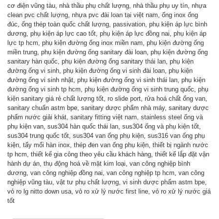
cơ điện vũng tàu
,
nhà thầu phụ chất lượng
,
nhà thầu phụ uy tín
,
nhựa
clean pvc chất lượng
,
nhựa pvc đài loan tại việt nam
,
ống inox ống
đúc
,
ống thép toàn quốc chất lượng
,
passivation
,
phụ kiện áp lực bình
dương
,
phụ kiện áp lực cao tốt
,
phụ kiện áp lực đồng nai
,
phụ kiện áp
lực tp hcm
,
phụ kiện đường ống inox miền nam
,
phụ kiện đường ống
miền trung
,
phụ kiện đường ống sanitary đài loan
,
phụ kiện đường ống
sanitary hàn quốc
,
phụ kiện đường ống sanitary thái lan
,
phụ kiện
đường ống vi sinh
,
phụ kiện đường ống vi sinh đài loan
,
phụ kiện
đường ống vi sinh nhật
,
phụ kiện đường ống vi sinh thái lan
,
phụ kiện
đường ống vi sinh tp hcm
,
phụ kiện đường ống vi sinh trung quốc
,
phụ
kiện sanitary giá rẻ chất lượng tốt
,
ro slide port
,
rửa hoá chất ống van
,
sanitary chuẩn astm bpe
,
sanitary dược phẩm nhà máy
,
sanitary dược
phẩm nước giải khát
,
sanitary fitting việt nam
,
stainless steel ống và
phụ kiện van
,
sus304 hàn quốc thái lan
,
sus304 ống và phụ kiện tốt
,
sus304 trung quốc tốt
,
sus304 van ống phụ kiện
,
sus316 van ống phụ
kiện
,
tẩy mối hàn inox
,
thép đen van ống phụ kiện
,
thiết bị ngành nước
tp hcm
,
thiết kế gia công theo yêu cầu khách hàng
,
thiết kế lắp đặt vận
hành dự án
,
thụ động hoá về mặt kim loại
,
van công nghiệp bình
dương
,
van công nghiệp đồng nai
,
van công nghiệp tp hcm
,
van công
nghiệp vũng tàu
,
vật tư phụ chất lượng
,
vi sinh dược phẩm astm bpe
,
vỏ ro lg nitto down usa
,
vỏ ro xử lý nước first line
,
vỏ ro xử lý nước giá
tốt