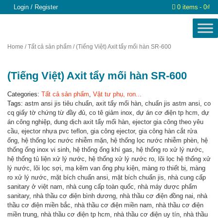
Login / Register
0 items
0₫
Home
/
Tất cả sản phẩm
/ (Tiếng Việt) Axit tẩy mối hàn SR-600
(Tiếng Việt) Axit tẩy mối hàn SR-600
Categories:
Tất cả sản phẩm
,
Vật tư phụ, ron...
Tags:
astm ansi jis tiêu chuẩn
,
axit tẩy mối hàn
,
chuẩn jis astm ansi
,
co
cq giấy tờ chứng từ đầy đủ
,
co tê giảm inox
,
dự án cơ điện tp hcm
,
dự
án công nghiệp
,
dung dịch axit tẩy mối hàn
,
ejector gia công theo yêu
cầu
,
ejector nhựa pvc teflon
,
gia công ejector
,
gia công hàn cắt rửa
ống
,
hệ thống lọc nước nhiễm mặn
,
hệ thống lọc nước nhiễm phèn
,
hệ
thống ống inox vi sinh
,
hệ thống ống khí gas
,
hệ thống ro xử lý nước
,
hệ thống tủ liện xử lý nước
,
hệ thống xử lý nước ro
,
lõi lọc hệ thống xử
lý nước
,
lõi lọc sợi
,
mạ kẽm van ống phụ kiện
,
màng ro thiết bị
,
màng
ro xử lý nước
,
mặt bích chuẩn ansi
,
mặt bích chuẩn jis
,
nhà cung cấp
sanitary ở việt nam
,
nhà cung cấp toàn quốc
,
nhà máy dược phẩm
sanitary
,
nhà thầu cơ điện bình dương
,
nhà thầu cơ điện đồng nai
,
nhà
thầu cơ điện miền bắc
,
nhà thầu cơ điện miền nam
,
nhà thầu cơ điện
miền trung
,
nhà thầu cơ điện tp hcm
,
nhà thầu cơ điện uy tín
,
nhà thầu