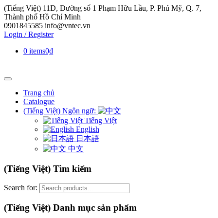
(Tiếng Việt) 11D, Đường số 1 Phạm Hữu Lầu, P. Phú Mỹ, Q. 7,
Thành phố Hồ Chí Minh
0901845585
info@vntec.vn
Login / Register
0 items
0₫
Trang chủ
Catalogue
(Tiếng Việt) Ngôn ngữ:
Tiếng Việt
English
日本語
中文
(Tiếng Việt) Tìm kiếm
Search for:
(Tiếng Việt) Danh mục sản phẩm