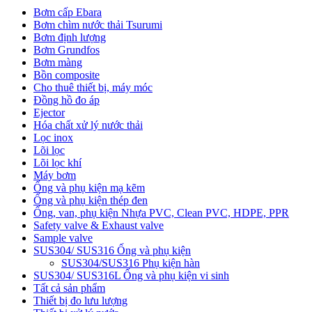
Bơm cấp Ebara
Bơm chìm nước thải Tsurumi
Bơm định lượng
Bơm Grundfos
Bơm màng
Bồn composite
Cho thuê thiết bị, máy móc
Đồng hồ đo áp
Ejector
Hóa chất xử lý nước thải
Lọc inox
Lõi lọc
Lõi lọc khí
Máy bơm
Ống và phụ kiện mạ kẽm
Ống và phụ kiện thép đen
Ống, van, phụ kiện Nhựa PVC, Clean PVC, HDPE, PPR
Safety valve & Exhaust valve
Sample valve
SUS304/ SUS316 Ống và phụ kiện
SUS304/SUS316 Phụ kiện hàn
SUS304/ SUS316L Ống và phụ kiện vi sinh
Tất cả sản phẩm
Thiết bị đo lưu lượng