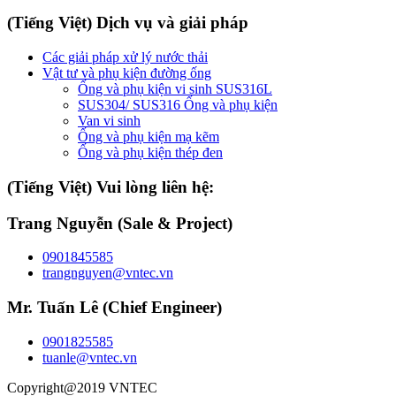
(Tiếng Việt) Dịch vụ và giải pháp
Các giải pháp xử lý nước thải
Vật tư và phụ kiện đường ống
Ống và phụ kiện vi sinh SUS316L
SUS304/ SUS316 Ống và phụ kiện
Van vi sinh
Ống và phụ kiện mạ kẽm
Ống và phụ kiện thép đen
(Tiếng Việt) Vui lòng liên hệ:
Trang Nguyễn (Sale & Project)
0901845585
trangnguyen@vntec.vn
Mr. Tuấn Lê (Chief Engineer)
0901825585
tuanle@vntec.vn
Copyright@2019 VNTEC