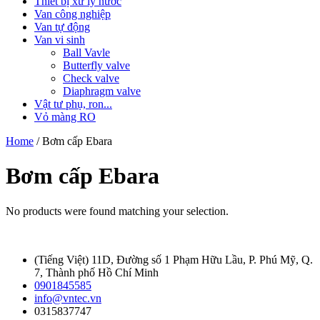
Thiết bị xử lý nước
Van công nghiệp
Van tự động
Van vi sinh
Ball Vavle
Butterfly valve
Check valve
Diaphragm valve
Vật tư phụ, ron...
Vỏ màng RO
Home
/ Bơm cấp Ebara
Bơm cấp Ebara
No products were found matching your selection.
(Tiếng Việt) 11D, Đường số 1 Phạm Hữu Lầu, P. Phú Mỹ, Q.
7, Thành phố Hồ Chí Minh
0901845585
info@vntec.vn
0315837747