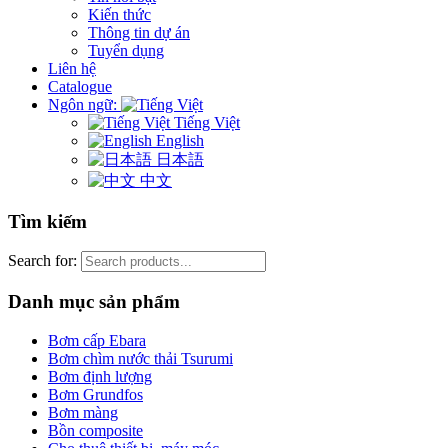
Kiến thức
Thông tin dự án
Tuyển dụng
Liên hệ
Catalogue
Ngôn ngữ:
Tiếng Việt
English
日本語
中文
Tìm kiếm
Search for:
Danh mục sản phẩm
Bơm cấp Ebara
Bơm chìm nước thải Tsurumi
Bơm định lượng
Bơm Grundfos
Bơm màng
Bồn composite