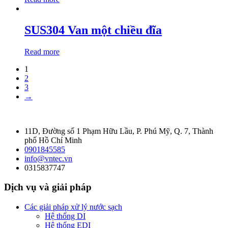
SUS304 Van một chiều đĩa
Read more
1
2
3
→
11D, Đường số 1 Phạm Hữu Lầu, P. Phú Mỹ, Q. 7, Thành
phố Hồ Chí Minh
0901845585
info@vntec.vn
0315837747
Dịch vụ và giải pháp
Các giải pháp xử lý nước sạch
Hệ thống DI
Hệ thống EDI