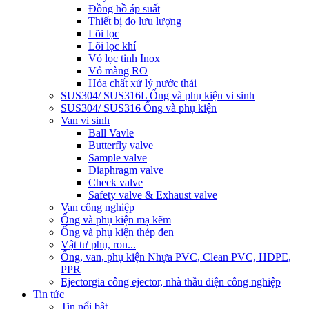
Đồng hồ áp suất
Thiết bị đo lưu lượng
Lõi lọc
Lõi lọc khí
Vỏ lọc tinh Inox
Vỏ màng RO
Hóa chất xử lý nước thải
SUS304/ SUS316L Ống và phụ kiện vi sinh
SUS304/ SUS316 Ống và phụ kiện
Van vi sinh
Ball Vavle
Butterfly valve
Sample valve
Diaphragm valve
Check valve
Safety valve & Exhaust valve
Van công nghiệp
Ống và phụ kiện mạ kẽm
Ống và phụ kiện thép đen
Vật tư phụ, ron...
Ống, van, phụ kiện Nhựa PVC, Clean PVC, HDPE,
PPR
Ejector
gia công ejector, nhà thầu điện công nghiệp
Tin tức
Tin nổi bật