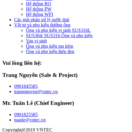
Hệ thống RO
Hệ thống PW
Hệ thống WFI
Các giải pháp xử lý nước thải
Vật tư và phụ kiện đường ống
Ống và phụ kiện vi sinh SUS316L
SUS304/ SUS316 Ống và phụ kiện
Van vi sinh
Ống và phụ kiện mạ kẽm
Ống và phụ kiện thép đen
Vui lòng liên hệ:
Trang Nguyễn (Sale & Project)
0901845585
trangnguyen@vntec.vn
Mr. Tuấn Lê (Chief Engineer)
0901825585
tuanle@vntec.vn
Copyright@2019 VNTEC