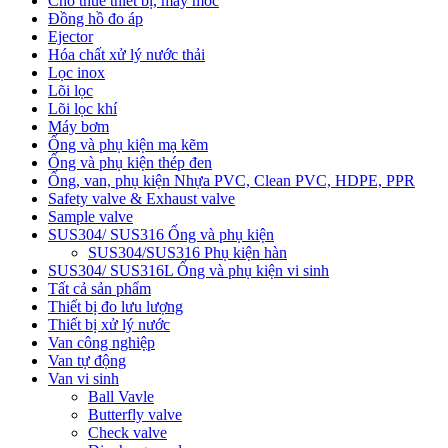
Cho thuê thiết bị, máy móc
Đồng hồ đo áp
Ejector
Hóa chất xử lý nước thải
Lọc inox
Lõi lọc
Lõi lọc khí
Máy bơm
Ống và phụ kiện mạ kẽm
Ống và phụ kiện thép đen
Ống, van, phụ kiện Nhựa PVC, Clean PVC, HDPE, PPR
Safety valve & Exhaust valve
Sample valve
SUS304/ SUS316 Ống và phụ kiện
SUS304/SUS316 Phụ kiện hàn
SUS304/ SUS316L Ống và phụ kiện vi sinh
Tất cả sản phẩm
Thiết bị đo lưu lượng
Thiết bị xử lý nước
Van công nghiệp
Van tự động
Van vi sinh
Ball Vavle
Butterfly valve
Check valve