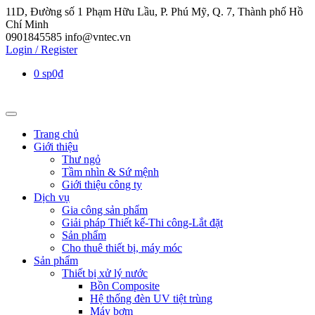
11D, Đường số 1 Phạm Hữu Lầu, P. Phú Mỹ, Q. 7, Thành phố Hồ
Chí Minh
0901845585
info@vntec.vn
Login / Register
0 sp
0₫
Trang chủ
Giới thiệu
Thư ngỏ
Tầm nhìn & Sứ mệnh
Giới thiệu công ty
Dịch vụ
Gia công sản phẩm
Giải pháp Thiết kế-Thi công-Lắt đặt
Sản phẩm
Cho thuê thiết bị, máy móc
Sản phẩm
Thiết bị xử lý nước
Bồn Composite
Hệ thống đèn UV tiệt trùng
Máy bơm