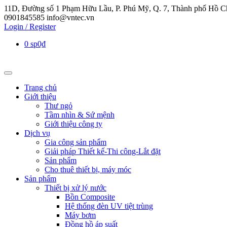
11D, Đường số 1 Phạm Hữu Lầu, P. Phú Mỹ, Q. 7, Thành phố Hồ C
0901845585
info@vntec.vn
Login / Register
0 sp
0₫
Trang chủ
Giới thiệu
Thư ngỏ
Tầm nhìn & Sứ mệnh
Giới thiệu công ty
Dịch vụ
Gia công sản phẩm
Giải pháp Thiết kế-Thi công-Lắt đặt
Sản phẩm
Cho thuê thiết bị, máy móc
Sản phẩm
Thiết bị xử lý nước
Bồn Composite
Hệ thống đèn UV tiệt trùng
Máy bơm
Đồng hồ áp suất