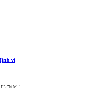
ịnh vị
ố Hồ Chí Minh