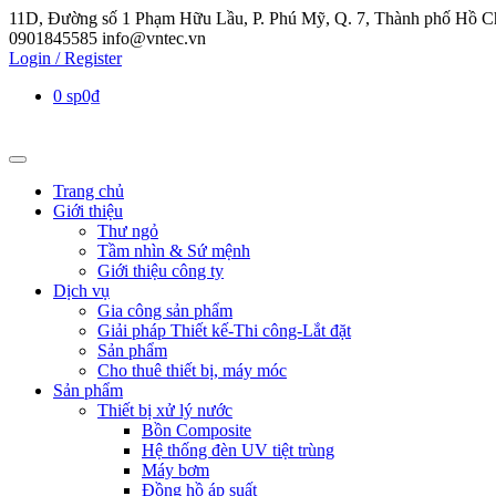
11D, Đường số 1 Phạm Hữu Lầu, P. Phú Mỹ, Q. 7, Thành phố Hồ C
0901845585
info@vntec.vn
Login / Register
0 sp
0₫
Trang chủ
Giới thiệu
Thư ngỏ
Tầm nhìn & Sứ mệnh
Giới thiệu công ty
Dịch vụ
Gia công sản phẩm
Giải pháp Thiết kế-Thi công-Lắt đặt
Sản phẩm
Cho thuê thiết bị, máy móc
Sản phẩm
Thiết bị xử lý nước
Bồn Composite
Hệ thống đèn UV tiệt trùng
Máy bơm
Đồng hồ áp suất