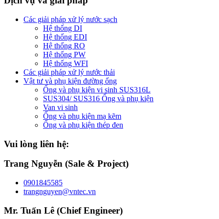
Dịch vụ và giải pháp
Các giải pháp xử lý nước sạch
Hệ thống DI
Hệ thống EDI
Hệ thống RO
Hệ thống PW
Hệ thống WFI
Các giải pháp xử lý nước thải
Vật tư và phụ kiện đường ống
Ống và phụ kiện vi sinh SUS316L
SUS304/ SUS316 Ống và phụ kiện
Van vi sinh
Ống và phụ kiện mạ kẽm
Ống và phụ kiện thép đen
Vui lòng liên hệ:
Trang Nguyễn (Sale & Project)
0901845585
trangnguyen@vntec.vn
Mr. Tuấn Lê (Chief Engineer)