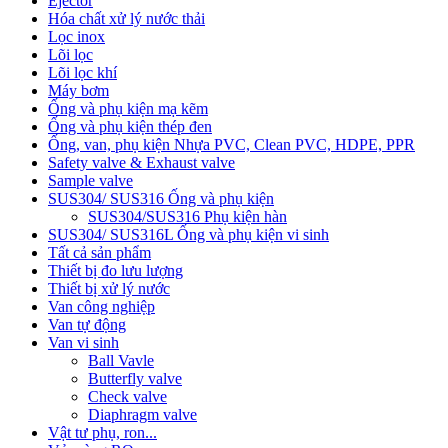
Ejector
Hóa chất xử lý nước thải
Lọc inox
Lõi lọc
Lõi lọc khí
Máy bơm
Ống và phụ kiện mạ kẽm
Ống và phụ kiện thép đen
Ống, van, phụ kiện Nhựa PVC, Clean PVC, HDPE, PPR
Safety valve & Exhaust valve
Sample valve
SUS304/ SUS316 Ống và phụ kiện
SUS304/SUS316 Phụ kiện hàn
SUS304/ SUS316L Ống và phụ kiện vi sinh
Tất cả sản phẩm
Thiết bị đo lưu lượng
Thiết bị xử lý nước
Van công nghiệp
Van tự động
Van vi sinh
Ball Vavle
Butterfly valve
Check valve
Diaphragm valve
Vật tư phụ, ron...