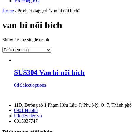
Vỏ màng RO
Home
/ Products tagged “van bi nối bích”
van bi nối bích
Showing the single result
SUS304 Van bi nối bích
0
₫
Select options
11D, Đường số 1 Phạm Hữu Lầu, P. Phú Mỹ, Q. 7, Thành ph
0901845585
info@vntec.vn
0315837747