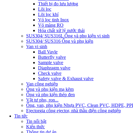
Thiết bị đo lưu lượng
Lõi lọc
Lõi lọc khí
Vỏ lọc tinh Inox
Vỏ màng RO
Hóa chất xử lý nước thải
SUS304/ SUS316L Ống và phụ kiện vi sinh
SUS304/ SUS316 Ống và phụ kiện
Van vi sinh
Ball Vavle
Butterfly valve
Sample valve
Diaphragm valve
Check valve
Safety valve & Exhaust valve
Van công nghiệp
Ống và phụ kiện mạ kẽm
Ống và phụ kiện thép đen
Vật tư phụ, ron...
Ống, van, phụ kiện Nhựa PVC, Clean PVC, HDPE, PP
Ejector
gia công ejector, nhà thầu điện công nghiệp
Tin tức
Tin nổi bật
Kiến thức
Thông tin dự án