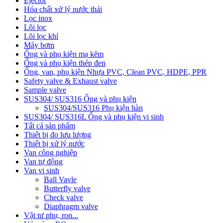
Ejector
Hóa chất xử lý nước thải
Lọc inox
Lõi lọc
Lõi lọc khí
Máy bơm
Ống và phụ kiện mạ kẽm
Ống và phụ kiện thép đen
Ống, van, phụ kiện Nhựa PVC, Clean PVC, HDPE, PPR
Safety valve & Exhaust valve
Sample valve
SUS304/ SUS316 Ống và phụ kiện
SUS304/SUS316 Phụ kiện hàn
SUS304/ SUS316L Ống và phụ kiện vi sinh
Tất cả sản phẩm
Thiết bị đo lưu lượng
Thiết bị xử lý nước
Van công nghiệp
Van tự động
Van vi sinh
Ball Vavle
Butterfly valve
Check valve
Diaphragm valve
Vật tư phụ, ron...