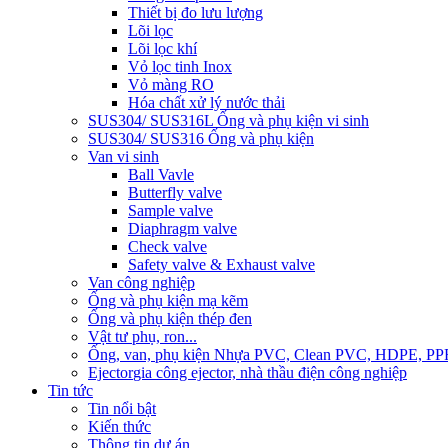
Thiết bị đo lưu lượng
Lõi lọc
Lõi lọc khí
Vỏ lọc tinh Inox
Vỏ màng RO
Hóa chất xử lý nước thải
SUS304/ SUS316L Ống và phụ kiện vi sinh
SUS304/ SUS316 Ống và phụ kiện
Van vi sinh
Ball Vavle
Butterfly valve
Sample valve
Diaphragm valve
Check valve
Safety valve & Exhaust valve
Van công nghiệp
Ống và phụ kiện mạ kẽm
Ống và phụ kiện thép đen
Vật tư phụ, ron...
Ống, van, phụ kiện Nhựa PVC, Clean PVC, HDPE, PP
Ejector
gia công ejector, nhà thầu điện công nghiệp
Tin tức
Tin nổi bật
Kiến thức
Thông tin dự án