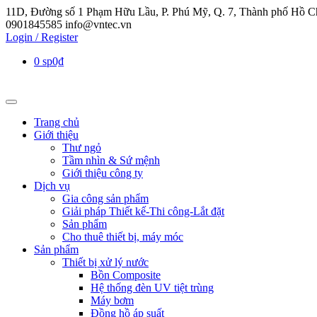
11D, Đường số 1 Phạm Hữu Lầu, P. Phú Mỹ, Q. 7, Thành phố Hồ C
0901845585
info@vntec.vn
Login / Register
0 sp
0₫
Trang chủ
Giới thiệu
Thư ngỏ
Tầm nhìn & Sứ mệnh
Giới thiệu công ty
Dịch vụ
Gia công sản phẩm
Giải pháp Thiết kế-Thi công-Lắt đặt
Sản phẩm
Cho thuê thiết bị, máy móc
Sản phẩm
Thiết bị xử lý nước
Bồn Composite
Hệ thống đèn UV tiệt trùng
Máy bơm
Đồng hồ áp suất