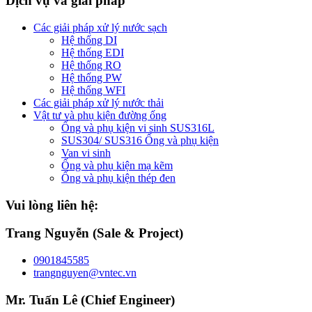
Dịch vụ và giải pháp
Các giải pháp xử lý nước sạch
Hệ thống DI
Hệ thống EDI
Hệ thống RO
Hệ thống PW
Hệ thống WFI
Các giải pháp xử lý nước thải
Vật tư và phụ kiện đường ống
Ống và phụ kiện vi sinh SUS316L
SUS304/ SUS316 Ống và phụ kiện
Van vi sinh
Ống và phụ kiện mạ kẽm
Ống và phụ kiện thép đen
Vui lòng liên hệ:
Trang Nguyễn (Sale & Project)
0901845585
trangnguyen@vntec.vn
Mr. Tuấn Lê (Chief Engineer)