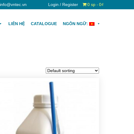
info@vntec.vn
Login / Register
0 sp
0₫
LIÊN HỆ
CATALOGUE
NGÔN NGỮ: