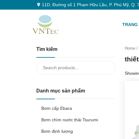
11D, Đường số 1 Phạm Hữu Lầu, P. Phú Mỹ, Q. 7
TRANG
Home
/ 
Tìm kiếm
thiế
Search
for:
Showin
Danh mục sản phẩm
Bơm cấp Ebara
Bơm chìm nước thải Tsurumi
Bơm định lượng