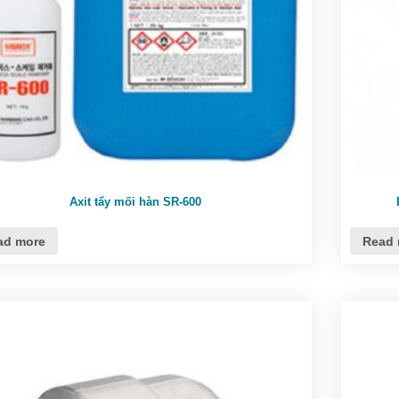
Axit tẩy mối hàn SR-600
ad more
Read 