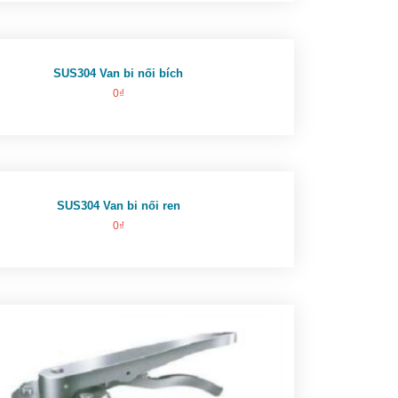
SUS304 Van bi nối bích
0
₫
SUS304 Van bi nối ren
0
₫