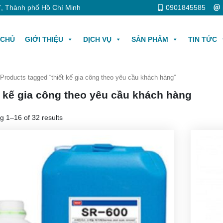
, Thành phố Hồ Chí Minh
0901845585
 CHỦ
GIỚI THIỆU
DỊCH VỤ
SẢN PHẨM
TIN TỨC
Products tagged “thiết kế gia công theo yêu cầu khách hàng”
t kế gia công theo yêu cầu khách hàng
g 1–16 of 32 results