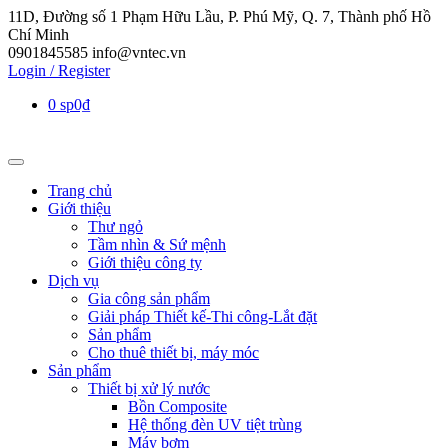
11D, Đường số 1 Phạm Hữu Lầu, P. Phú Mỹ, Q. 7, Thành phố Hồ
Chí Minh
0901845585
info@vntec.vn
Login / Register
0 sp
0₫
Trang chủ
Giới thiệu
Thư ngỏ
Tầm nhìn & Sứ mệnh
Giới thiệu công ty
Dịch vụ
Gia công sản phẩm
Giải pháp Thiết kế-Thi công-Lắt đặt
Sản phẩm
Cho thuê thiết bị, máy móc
Sản phẩm
Thiết bị xử lý nước
Bồn Composite
Hệ thống đèn UV tiệt trùng
Máy bơm