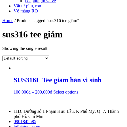
Diaphragm valve
Vật tư phụ, ron...
Vỏ màng RO
Home
/ Products tagged “sus316 tee giảm”
sus316 tee giảm
Showing the single result
SUS316L Tee giảm hàn vi sinh
100,000
₫
–
200,000
₫
Select options
11D, Đường số 1 Phạm Hữu Lầu, P. Phú Mỹ, Q. 7, Thành
phố Hồ Chí Minh
0901845585
info@vntec.vn