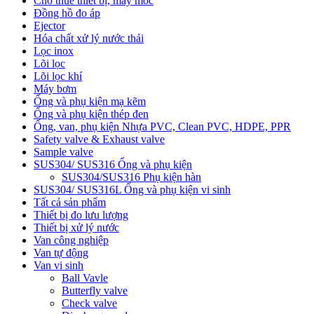
Cho thuê thiết bị, máy móc
Đồng hồ đo áp
Ejector
Hóa chất xử lý nước thải
Lọc inox
Lõi lọc
Lõi lọc khí
Máy bơm
Ống và phụ kiện mạ kẽm
Ống và phụ kiện thép đen
Ống, van, phụ kiện Nhựa PVC, Clean PVC, HDPE, PPR
Safety valve & Exhaust valve
Sample valve
SUS304/ SUS316 Ống và phụ kiện
SUS304/SUS316 Phụ kiện hàn
SUS304/ SUS316L Ống và phụ kiện vi sinh
Tất cả sản phẩm
Thiết bị đo lưu lượng
Thiết bị xử lý nước
Van công nghiệp
Van tự động
Van vi sinh
Ball Vavle
Butterfly valve
Check valve