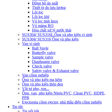
Đồng hồ áp suất
Thiết bị đo lưu lượng
Lõi lọc
Lõi lọc khí
Vỏ lọc tinh Inox
Vỏ màng RO
Hóa chất xử lý nước thải
SUS304/ SUS316L Ống và phụ kiện vi sinh
SUS304/ SUS316 Ống và phụ kiện
Van vi sinh
Ball Vavle
Butterfly valve
Sample valve
Diaphragm valve
Check valve
Safety valve & Exhaust valve
Van công nghiệp
Ống và phụ kiện mạ kẽm
Ống và phụ kiện thép đen
Vật tư phụ, ron...
Ống, van, phụ kiện Nhựa PVC, Clean PVC, HDPE,
PPR
Ejector
gia công ejector, nhà thầu điện công nghiệp
Tin tức
Tin nổi bật