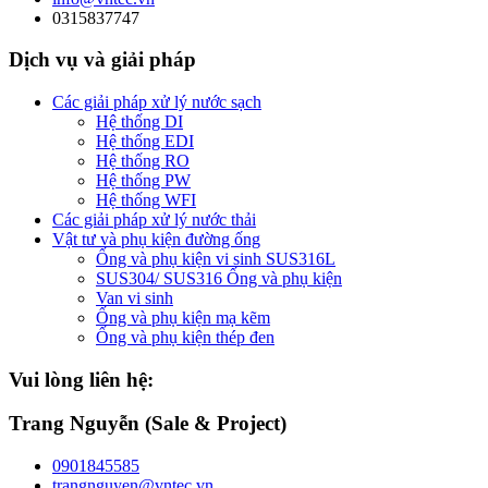
0315837747
Dịch vụ và giải pháp
Các giải pháp xử lý nước sạch
Hệ thống DI
Hệ thống EDI
Hệ thống RO
Hệ thống PW
Hệ thống WFI
Các giải pháp xử lý nước thải
Vật tư và phụ kiện đường ống
Ống và phụ kiện vi sinh SUS316L
SUS304/ SUS316 Ống và phụ kiện
Van vi sinh
Ống và phụ kiện mạ kẽm
Ống và phụ kiện thép đen
Vui lòng liên hệ:
Trang Nguyễn (Sale & Project)
0901845585
trangnguyen@vntec.vn