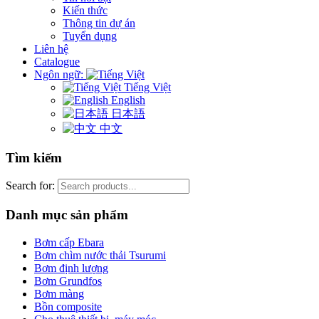
Kiến thức
Thông tin dự án
Tuyển dụng
Liên hệ
Catalogue
Ngôn ngữ:
Tiếng Việt
English
日本語
中文
Tìm kiếm
Search for:
Danh mục sản phẩm
Bơm cấp Ebara
Bơm chìm nước thải Tsurumi
Bơm định lượng
Bơm Grundfos
Bơm màng
Bồn composite