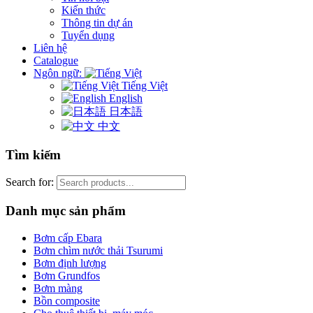
Kiến thức
Thông tin dự án
Tuyển dụng
Liên hệ
Catalogue
Ngôn ngữ:
Tiếng Việt
English
日本語
中文
Tìm kiếm
Search for:
Danh mục sản phẩm
Bơm cấp Ebara
Bơm chìm nước thải Tsurumi
Bơm định lượng
Bơm Grundfos
Bơm màng
Bồn composite