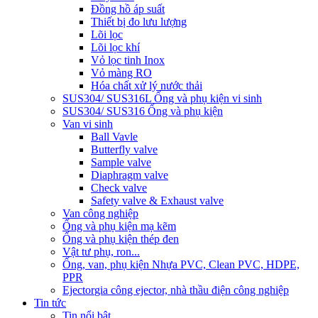
Đồng hồ áp suất
Thiết bị đo lưu lượng
Lõi lọc
Lõi lọc khí
Vỏ lọc tinh Inox
Vỏ màng RO
Hóa chất xử lý nước thải
SUS304/ SUS316L Ống và phụ kiện vi sinh
SUS304/ SUS316 Ống và phụ kiện
Van vi sinh
Ball Vavle
Butterfly valve
Sample valve
Diaphragm valve
Check valve
Safety valve & Exhaust valve
Van công nghiệp
Ống và phụ kiện mạ kẽm
Ống và phụ kiện thép đen
Vật tư phụ, ron...
Ống, van, phụ kiện Nhựa PVC, Clean PVC, HDPE,
PPR
Ejector
gia công ejector, nhà thầu điện công nghiệp
Tin tức
Tin nổi bật