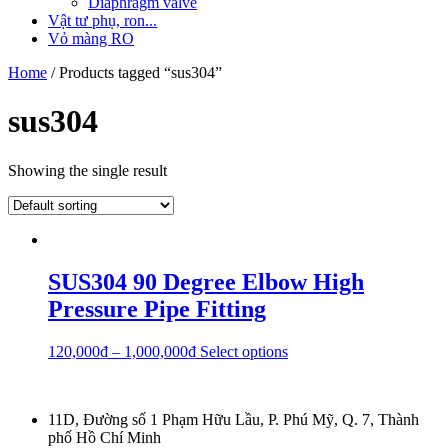
Diaphragm valve
Vật tư phụ, ron...
Vỏ màng RO
Home
/ Products tagged “sus304”
sus304
Showing the single result
SUS304 90 Degree Elbow High
Pressure Pipe Fitting
120,000
₫
–
1,000,000
₫
Select options
11D, Đường số 1 Phạm Hữu Lầu, P. Phú Mỹ, Q. 7, Thành
phố Hồ Chí Minh