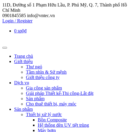
11D, Đường số 1 Phạm Hữu Lầu, P. Phú Mỹ, Q. 7, Thành phố Hồ
Chí Minh
0901845585
info@vntec.vn
Login / Register
0 sp
0₫
Trang chủ
Giới thiệu
Thư ngỏ
Tầm nhìn & Sứ mệnh
Giới thiệu công ty
Dịch vụ
Gia công sản phẩm
Giải pháp Thiết kế-Thi công-Lắt đặt
Sản phẩm
Cho thuê thiết bị, máy móc
Sản phẩm
Thiết bị xử lý nước
Bồn Composite
Hệ thống đèn UV tiệt trùng
Máy bơm