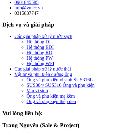
0901845585
info@vntec.vn
0315837747
Dịch vụ và giải pháp
Các giải pháp xử lý nước sạch
Hệ thống DI
Hệ thống EDI
Hệ thống RO
Hệ thống PW
Hệ thống WFI
Các giải pháp xử lý nước thải
Vật tư và phụ kiện đường ống
Ống và phụ kiện vi sinh SUS316L
SUS304/ SUS316 Ống và phụ kiện
Van vi sinh
Ống và phụ kiện mạ kẽm
Ống và phụ kiện thép đen
Vui lòng liên hệ:
Trang Nguyễn (Sale & Project)