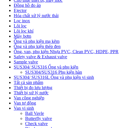
Cho thuê thiết bị, máy móc
Đồng hồ đo áp
Ejector
Hóa chất xử lý nước thải
Lọc inox
Lõi lọc
Lõi lọc khí
Máy bơm
Ống và phụ kiện mạ kẽm
Ống và phụ kiện thép đen
Ống, van, phụ kiện Nhựa PVC, Clean PVC, HDPE, PPR
Safety valve & Exhaust valve
Sample valve
SUS304/ SUS316 Ống và phụ kiện
SUS304/SUS316 Phụ kiện hàn
SUS304/ SUS316L Ống và phụ kiện vi sinh
Tất cả sản phẩm
Thiết bị đo lưu lượng
Thiết bị xử lý nước
Van công nghiệp
Van tự động
Van vi sinh
Ball Vavle
Butterfly valve
Check valve