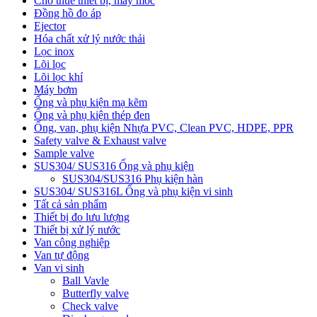
Cho thuê thiết bị, máy móc
Đồng hồ đo áp
Ejector
Hóa chất xử lý nước thải
Lọc inox
Lõi lọc
Lõi lọc khí
Máy bơm
Ống và phụ kiện mạ kẽm
Ống và phụ kiện thép đen
Ống, van, phụ kiện Nhựa PVC, Clean PVC, HDPE, PPR
Safety valve & Exhaust valve
Sample valve
SUS304/ SUS316 Ống và phụ kiện
SUS304/SUS316 Phụ kiện hàn
SUS304/ SUS316L Ống và phụ kiện vi sinh
Tất cả sản phẩm
Thiết bị đo lưu lượng
Thiết bị xử lý nước
Van công nghiệp
Van tự động
Van vi sinh
Ball Vavle
Butterfly valve
Check valve