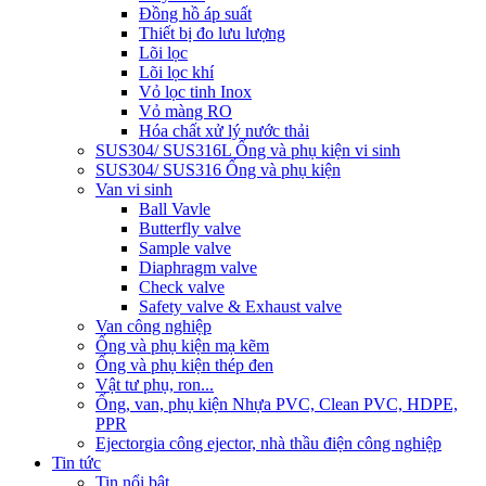
Đồng hồ áp suất
Thiết bị đo lưu lượng
Lõi lọc
Lõi lọc khí
Vỏ lọc tinh Inox
Vỏ màng RO
Hóa chất xử lý nước thải
SUS304/ SUS316L Ống và phụ kiện vi sinh
SUS304/ SUS316 Ống và phụ kiện
Van vi sinh
Ball Vavle
Butterfly valve
Sample valve
Diaphragm valve
Check valve
Safety valve & Exhaust valve
Van công nghiệp
Ống và phụ kiện mạ kẽm
Ống và phụ kiện thép đen
Vật tư phụ, ron...
Ống, van, phụ kiện Nhựa PVC, Clean PVC, HDPE,
PPR
Ejector
gia công ejector, nhà thầu điện công nghiệp
Tin tức
Tin nổi bật