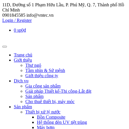
11D, Đường số 1 Phạm Hữu Lầu, P. Phú Mỹ, Q. 7, Thành phố Hồ
Chí Minh
0901845585
info@vntec.vn
Login / Register
0 sp
0₫
Trang chủ
Giới thiệu
Thư ngỏ
Tầm nhìn & Sứ mệnh
Giới thiệu công ty
Dịch vụ
Gia công sản phẩm
Giải pháp Thiết kế-Thi công-Lắt đặt
Sản phẩm
Cho thuê thiết bị, máy móc
Sản phẩm
Thiết bị xử lý nước
Bồn Composite
Hệ thống đèn UV tiệt trùng
Máy bơm