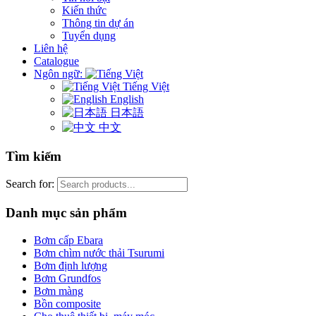
Kiến thức
Thông tin dự án
Tuyển dụng
Liên hệ
Catalogue
Ngôn ngữ:
Tiếng Việt
English
日本語
中文
Tìm kiếm
Search for:
Danh mục sản phẩm
Bơm cấp Ebara
Bơm chìm nước thải Tsurumi
Bơm định lượng
Bơm Grundfos
Bơm màng
Bồn composite