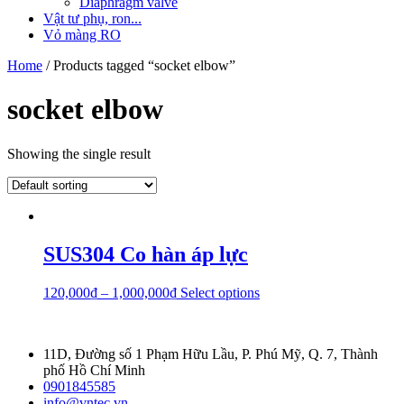
Diaphragm valve
Vật tư phụ, ron...
Vỏ màng RO
Home
/ Products tagged “socket elbow”
socket elbow
Showing the single result
SUS304 Co hàn áp lực
120,000
₫
–
1,000,000
₫
Select options
11D, Đường số 1 Phạm Hữu Lầu, P. Phú Mỹ, Q. 7, Thành
phố Hồ Chí Minh
0901845585
info@vntec.vn