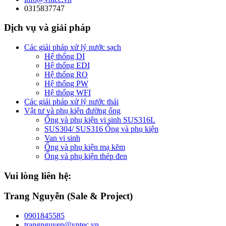
0315837747
Dịch vụ và giải pháp
Các giải pháp xử lý nước sạch
Hệ thống DI
Hệ thống EDI
Hệ thống RO
Hệ thống PW
Hệ thống WFI
Các giải pháp xử lý nước thải
Vật tư và phụ kiện đường ống
Ống và phụ kiện vi sinh SUS316L
SUS304/ SUS316 Ống và phụ kiện
Van vi sinh
Ống và phụ kiện mạ kẽm
Ống và phụ kiện thép đen
Vui lòng liên hệ:
Trang Nguyễn (Sale & Project)
0901845585
trangnguyen@vntec.vn