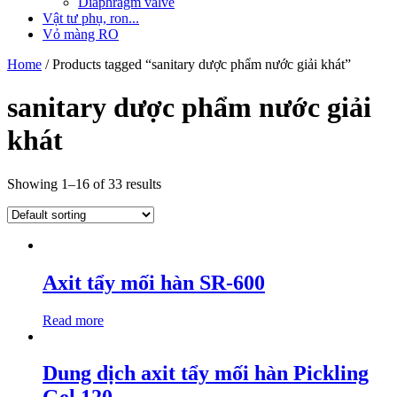
Diaphragm valve
Vật tư phụ, ron...
Vỏ màng RO
Home
/ Products tagged “sanitary dược phẩm nước giải khát”
sanitary dược phẩm nước giải
khát
Showing 1–16 of 33 results
Axit tẩy mối hàn SR-600
Read more
Dung dịch axit tẩy mối hàn Pickling