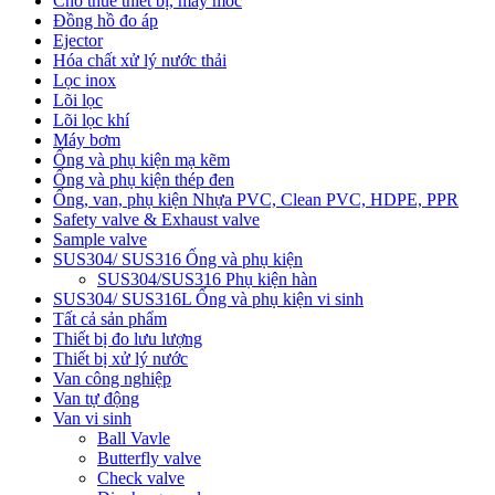
Cho thuê thiết bị, máy móc
Đồng hồ đo áp
Ejector
Hóa chất xử lý nước thải
Lọc inox
Lõi lọc
Lõi lọc khí
Máy bơm
Ống và phụ kiện mạ kẽm
Ống và phụ kiện thép đen
Ống, van, phụ kiện Nhựa PVC, Clean PVC, HDPE, PPR
Safety valve & Exhaust valve
Sample valve
SUS304/ SUS316 Ống và phụ kiện
SUS304/SUS316 Phụ kiện hàn
SUS304/ SUS316L Ống và phụ kiện vi sinh
Tất cả sản phẩm
Thiết bị đo lưu lượng
Thiết bị xử lý nước
Van công nghiệp
Van tự động
Van vi sinh
Ball Vavle
Butterfly valve
Check valve