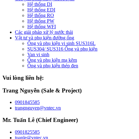
Hệ thống DI
Hệ thống EDI
Hệ thống RO
Hệ thống PW
Hệ thống WFI
Các giải pháp xử lý nước thải
Vật tư và phụ kiện đường ống
Ống và phụ kiện vi sinh SUS316L
SUS304/ SUS316 Ống và phụ kiện
Van vi sinh
Ống và phụ kiện mạ kẽm
Ống và phụ kiện thép đen
Vui lòng liên hệ:
Trang Nguyễn (Sale & Project)
0901845585
trangnguyen@vntec.vn
Mr. Tuấn Lê (Chief Engineer)
0901825585
tuanle@vntec.vn