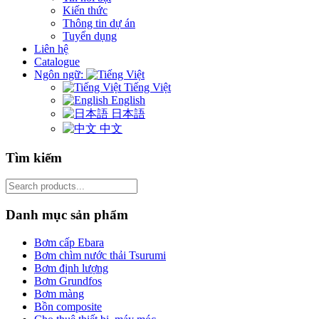
Kiến thức
Thông tin dự án
Tuyển dụng
Liên hệ
Catalogue
Ngôn ngữ:
Tiếng Việt
English
日本語
中文
Tìm kiếm
Search
for:
Danh mục sản phẩm
Bơm cấp Ebara
Bơm chìm nước thải Tsurumi
Bơm định lượng
Bơm Grundfos
Bơm màng
Bồn composite