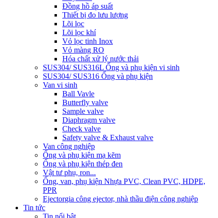
Đồng hồ áp suất
Thiết bị đo lưu lượng
Lõi lọc
Lõi lọc khí
Vỏ lọc tinh Inox
Vỏ màng RO
Hóa chất xử lý nước thải
SUS304/ SUS316L Ống và phụ kiện vi sinh
SUS304/ SUS316 Ống và phụ kiện
Van vi sinh
Ball Vavle
Butterfly valve
Sample valve
Diaphragm valve
Check valve
Safety valve & Exhaust valve
Van công nghiệp
Ống và phụ kiện mạ kẽm
Ống và phụ kiện thép đen
Vật tư phụ, ron...
Ống, van, phụ kiện Nhựa PVC, Clean PVC, HDPE,
PPR
Ejector
gia công ejector, nhà thầu điện công nghiệp
Tin tức
Tin nổi bật