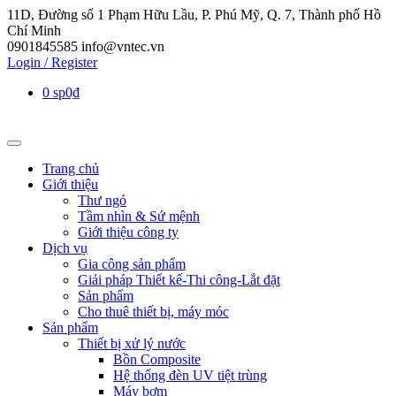
11D, Đường số 1 Phạm Hữu Lầu, P. Phú Mỹ, Q. 7, Thành phố Hồ
Chí Minh
0901845585
info@vntec.vn
Login / Register
0 sp
0₫
Trang chủ
Giới thiệu
Thư ngỏ
Tầm nhìn & Sứ mệnh
Giới thiệu công ty
Dịch vụ
Gia công sản phẩm
Giải pháp Thiết kế-Thi công-Lắt đặt
Sản phẩm
Cho thuê thiết bị, máy móc
Sản phẩm
Thiết bị xử lý nước
Bồn Composite
Hệ thống đèn UV tiệt trùng
Máy bơm