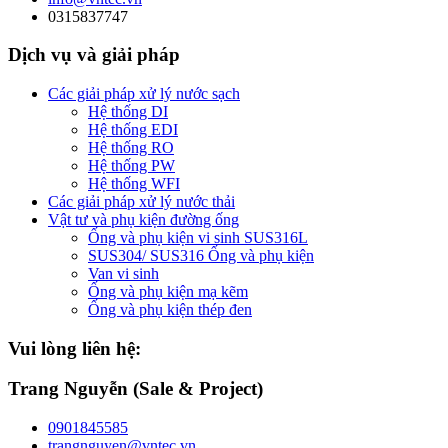
0315837747
Dịch vụ và giải pháp
Các giải pháp xử lý nước sạch
Hệ thống DI
Hệ thống EDI
Hệ thống RO
Hệ thống PW
Hệ thống WFI
Các giải pháp xử lý nước thải
Vật tư và phụ kiện đường ống
Ống và phụ kiện vi sinh SUS316L
SUS304/ SUS316 Ống và phụ kiện
Van vi sinh
Ống và phụ kiện mạ kẽm
Ống và phụ kiện thép đen
Vui lòng liên hệ:
Trang Nguyễn (Sale & Project)
0901845585
trangnguyen@vntec.vn