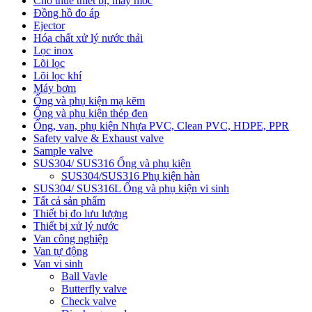
Cho thuê thiết bị, máy móc
Đồng hồ đo áp
Ejector
Hóa chất xử lý nước thải
Lọc inox
Lõi lọc
Lõi lọc khí
Máy bơm
Ống và phụ kiện mạ kẽm
Ống và phụ kiện thép đen
Ống, van, phụ kiện Nhựa PVC, Clean PVC, HDPE, PPR
Safety valve & Exhaust valve
Sample valve
SUS304/ SUS316 Ống và phụ kiện
SUS304/SUS316 Phụ kiện hàn
SUS304/ SUS316L Ống và phụ kiện vi sinh
Tất cả sản phẩm
Thiết bị đo lưu lượng
Thiết bị xử lý nước
Van công nghiệp
Van tự động
Van vi sinh
Ball Vavle
Butterfly valve
Check valve