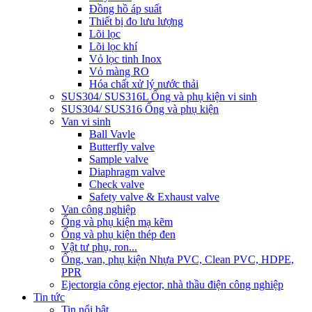
Đồng hồ áp suất
Thiết bị đo lưu lượng
Lõi lọc
Lõi lọc khí
Vỏ lọc tinh Inox
Vỏ màng RO
Hóa chất xử lý nước thải
SUS304/ SUS316L Ống và phụ kiện vi sinh
SUS304/ SUS316 Ống và phụ kiện
Van vi sinh
Ball Vavle
Butterfly valve
Sample valve
Diaphragm valve
Check valve
Safety valve & Exhaust valve
Van công nghiệp
Ống và phụ kiện mạ kẽm
Ống và phụ kiện thép đen
Vật tư phụ, ron...
Ống, van, phụ kiện Nhựa PVC, Clean PVC, HDPE,
PPR
Ejector
gia công ejector, nhà thầu điện công nghiệp
Tin tức
Tin nổi bật