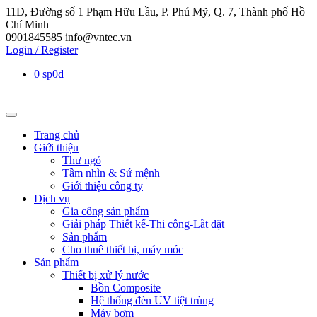
11D, Đường số 1 Phạm Hữu Lầu, P. Phú Mỹ, Q. 7, Thành phố Hồ
Chí Minh
0901845585
info@vntec.vn
Login / Register
0 sp
0₫
Trang chủ
Giới thiệu
Thư ngỏ
Tầm nhìn & Sứ mệnh
Giới thiệu công ty
Dịch vụ
Gia công sản phẩm
Giải pháp Thiết kế-Thi công-Lắt đặt
Sản phẩm
Cho thuê thiết bị, máy móc
Sản phẩm
Thiết bị xử lý nước
Bồn Composite
Hệ thống đèn UV tiệt trùng
Máy bơm