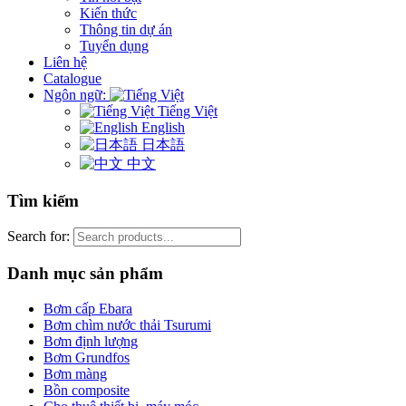
Kiến thức
Thông tin dự án
Tuyển dụng
Liên hệ
Catalogue
Ngôn ngữ:
Tiếng Việt
English
日本語
中文
Tìm kiếm
Search for:
Danh mục sản phẩm
Bơm cấp Ebara
Bơm chìm nước thải Tsurumi
Bơm định lượng
Bơm Grundfos
Bơm màng
Bồn composite