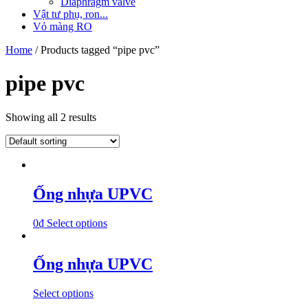
Diaphragm valve
Vật tư phụ, ron...
Vỏ màng RO
Home
/ Products tagged “pipe pvc”
pipe pvc
Showing all 2 results
Ống nhựa UPVC
0
₫
Select options
Ống nhựa UPVC
Select options