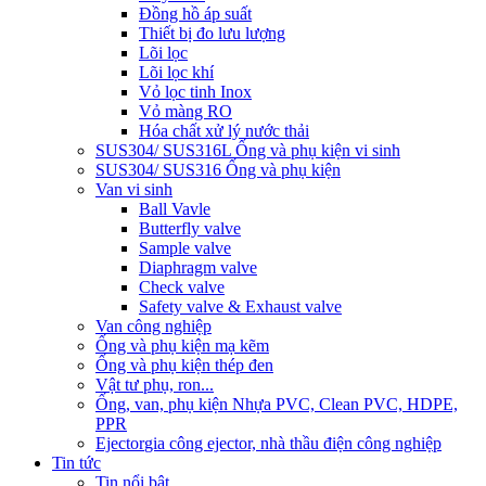
Đồng hồ áp suất
Thiết bị đo lưu lượng
Lõi lọc
Lõi lọc khí
Vỏ lọc tinh Inox
Vỏ màng RO
Hóa chất xử lý nước thải
SUS304/ SUS316L Ống và phụ kiện vi sinh
SUS304/ SUS316 Ống và phụ kiện
Van vi sinh
Ball Vavle
Butterfly valve
Sample valve
Diaphragm valve
Check valve
Safety valve & Exhaust valve
Van công nghiệp
Ống và phụ kiện mạ kẽm
Ống và phụ kiện thép đen
Vật tư phụ, ron...
Ống, van, phụ kiện Nhựa PVC, Clean PVC, HDPE,
PPR
Ejector
gia công ejector, nhà thầu điện công nghiệp
Tin tức
Tin nổi bật