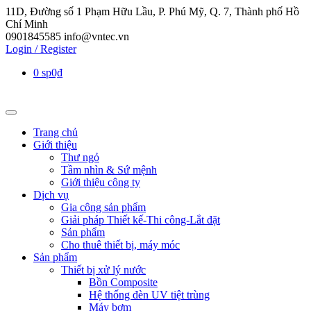
11D, Đường số 1 Phạm Hữu Lầu, P. Phú Mỹ, Q. 7, Thành phố Hồ
Chí Minh
0901845585
info@vntec.vn
Login / Register
0 sp
0₫
Trang chủ
Giới thiệu
Thư ngỏ
Tầm nhìn & Sứ mệnh
Giới thiệu công ty
Dịch vụ
Gia công sản phẩm
Giải pháp Thiết kế-Thi công-Lắt đặt
Sản phẩm
Cho thuê thiết bị, máy móc
Sản phẩm
Thiết bị xử lý nước
Bồn Composite
Hệ thống đèn UV tiệt trùng
Máy bơm