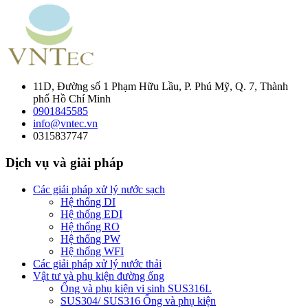
11D, Đường số 1 Phạm Hữu Lầu, P. Phú Mỹ, Q. 7, Thành
phố Hồ Chí Minh
0901845585
info@vntec.vn
0315837747
Dịch vụ và giải pháp
Các giải pháp xử lý nước sạch
Hệ thống DI
Hệ thống EDI
Hệ thống RO
Hệ thống PW
Hệ thống WFI
Các giải pháp xử lý nước thải
Vật tư và phụ kiện đường ống
Ống và phụ kiện vi sinh SUS316L
SUS304/ SUS316 Ống và phụ kiện