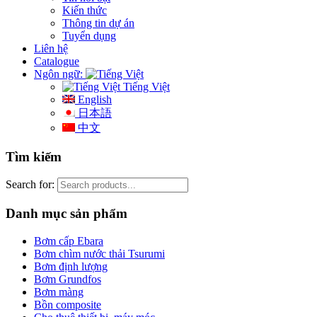
Kiến thức
Thông tin dự án
Tuyển dụng
Liên hệ
Catalogue
Ngôn ngữ:
Tiếng Việt
English
日本語
中文
Tìm kiếm
Search for:
Danh mục sản phẩm
Bơm cấp Ebara
Bơm chìm nước thải Tsurumi
Bơm định lượng
Bơm Grundfos
Bơm màng
Bồn composite