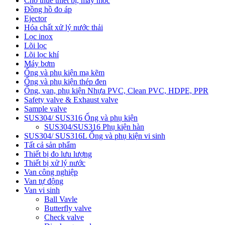
Cho thuê thiết bị, máy móc
Đồng hồ đo áp
Ejector
Hóa chất xử lý nước thải
Lọc inox
Lõi lọc
Lõi lọc khí
Máy bơm
Ống và phụ kiện mạ kẽm
Ống và phụ kiện thép đen
Ống, van, phụ kiện Nhựa PVC, Clean PVC, HDPE, PPR
Safety valve & Exhaust valve
Sample valve
SUS304/ SUS316 Ống và phụ kiện
SUS304/SUS316 Phụ kiện hàn
SUS304/ SUS316L Ống và phụ kiện vi sinh
Tất cả sản phẩm
Thiết bị đo lưu lượng
Thiết bị xử lý nước
Van công nghiệp
Van tự động
Van vi sinh
Ball Vavle
Butterfly valve
Check valve