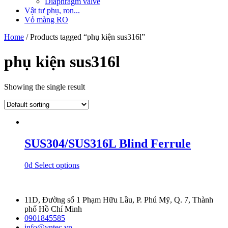
Diaphragm valve
Vật tư phụ, ron...
Vỏ màng RO
Home
/ Products tagged “phụ kiện sus316l”
phụ kiện sus316l
Showing the single result
SUS304/SUS316L Blind Ferrule
0
₫
Select options
11D, Đường số 1 Phạm Hữu Lầu, P. Phú Mỹ, Q. 7, Thành
phố Hồ Chí Minh
0901845585
info@vntec.vn