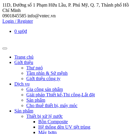
11D, Đường số 1 Phạm Hữu Lầu, P. Phú Mỹ, Q. 7, Thành phố Hồ
Chí Minh
0901845585
info@vntec.vn
Login / Register
0 sp
0₫
Trang chủ
Giới thiệu
Thư ngỏ
Tầm nhìn & Sứ mệnh
Giới thiệu công ty
Dịch vụ
Gia công sản phẩm
Giải pháp Thiết kế-Thi công-Lắt đặt
Sản phẩm
Cho thuê thiết bị, máy móc
Sản phẩm
Thiết bị xử lý nước
Bồn Composite
Hệ thống đèn UV tiệt trùng
Máy bơm