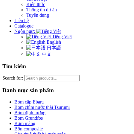
Kiến thức
Thông tin dự án
Tuyển dụng
Liên hệ
Catalogue
Ngôn ngữ:
Tiếng Việt
English
日本語
中文
Tìm kiếm
Search for:
Danh mục sản phẩm
Bơm cấp Ebara
Bơm chìm nước thải Tsurumi
Bơm định lượng
Bơm Grundfos
Bơm màng
Bồn composite