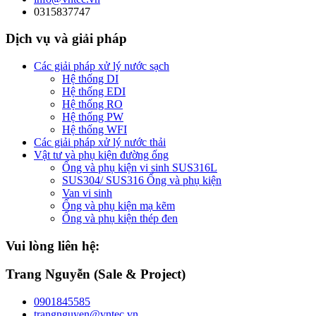
0315837747
Dịch vụ và giải pháp
Các giải pháp xử lý nước sạch
Hệ thống DI
Hệ thống EDI
Hệ thống RO
Hệ thống PW
Hệ thống WFI
Các giải pháp xử lý nước thải
Vật tư và phụ kiện đường ống
Ống và phụ kiện vi sinh SUS316L
SUS304/ SUS316 Ống và phụ kiện
Van vi sinh
Ống và phụ kiện mạ kẽm
Ống và phụ kiện thép đen
Vui lòng liên hệ:
Trang Nguyễn (Sale & Project)
0901845585
trangnguyen@vntec.vn