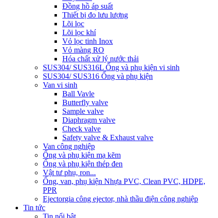
Đồng hồ áp suất
Thiết bị đo lưu lượng
Lõi lọc
Lõi lọc khí
Vỏ lọc tinh Inox
Vỏ màng RO
Hóa chất xử lý nước thải
SUS304/ SUS316L Ống và phụ kiện vi sinh
SUS304/ SUS316 Ống và phụ kiện
Van vi sinh
Ball Vavle
Butterfly valve
Sample valve
Diaphragm valve
Check valve
Safety valve & Exhaust valve
Van công nghiệp
Ống và phụ kiện mạ kẽm
Ống và phụ kiện thép đen
Vật tư phụ, ron...
Ống, van, phụ kiện Nhựa PVC, Clean PVC, HDPE,
PPR
Ejector
gia công ejector, nhà thầu điện công nghiệp
Tin tức
Tin nổi bật