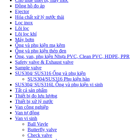
Cho thuê thiết bị, máy móc
Đồng hồ đo áp
Ejector
Hóa chất xử lý nước thải
Lọc inox
Lõi lọc
Lõi lọc khí
Máy bơm
Ống và phụ kiện mạ kẽm
Ống và phụ kiện thép đen
Ống, van, phụ kiện Nhựa PVC, Clean PVC, HDPE, PPR
Safety valve & Exhaust valve
Sample valve
SUS304/ SUS316 Ống và phụ kiện
SUS304/SUS316 Phụ kiện hàn
SUS304/ SUS316L Ống và phụ kiện vi sinh
Tất cả sản phẩm
Thiết bị đo lưu lượng
Thiết bị xử lý nước
Van công nghiệp
Van tự động
Van vi sinh
Ball Vavle
Butterfly valve
Check valve