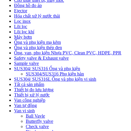
Cho thuê thiết bị, máy móc
Đồng hồ đo áp
Ejector
Hóa chất xử lý nước thải
Lọc inox
Lõi lọc
Lõi lọc khí
Máy bơm
Ống và phụ kiện mạ kẽm
Ống và phụ kiện thép đen
Ống, van, phụ kiện Nhựa PVC, Clean PVC, HDPE, PPR
Safety valve & Exhaust valve
Sample valve
SUS304/ SUS316 Ống và phụ kiện
SUS304/SUS316 Phụ kiện hàn
SUS304/ SUS316L Ống và phụ kiện vi sinh
Tất cả sản phẩm
Thiết bị đo lưu lượng
Thiết bị xử lý nước
Van công nghiệp
Van tự động
Van vi sinh
Ball Vavle
Butterfly valve
Check valve