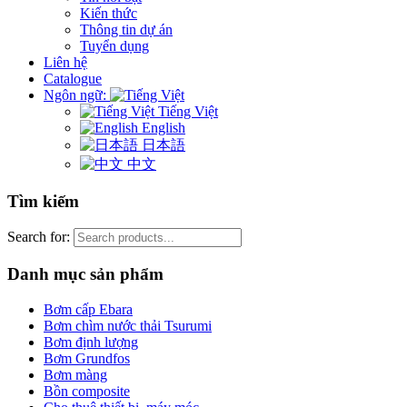
Kiến thức
Thông tin dự án
Tuyển dụng
Liên hệ
Catalogue
Ngôn ngữ:
Tiếng Việt
English
日本語
中文
Tìm kiếm
Search for:
Danh mục sản phẩm
Bơm cấp Ebara
Bơm chìm nước thải Tsurumi
Bơm định lượng
Bơm Grundfos
Bơm màng
Bồn composite