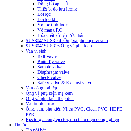
Đồng hồ áp suất
Thiết bị đo lưu lượng
Lõi lọc
Lõi lọc khí
Vỏ lọc tinh Inox
Vỏ màng RO
Hóa chất xử lý nước thải
SUS304/ SUS316L Ống và phụ kiện vi sinh
SUS304/ SUS316 Ống và phụ kiện
Van vi sinh
Ball Vavle
Butterfly valve
Sample valve
Diaphragm valve
Check valve
Safety valve & Exhaust valve
Van công nghiệp
Ống và phụ kiện mạ kẽm
Ống và phụ kiện thép đen
Vật tư phụ, ron...
Ống, van, phụ kiện Nhựa PVC, Clean PVC, HDPE,
PPR
Ejector
gia công ejector, nhà thầu điện công nghiệp
Tin tức
Tin nổi bật