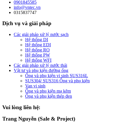
0901845585
info@vntec.vn
0315837747
Dịch vụ và giải pháp
Các giải pháp xử lý nước sạch
Hệ thống DI
Hệ thống EDI
Hệ thống RO
Hệ thống PW
Hệ thống WFI
Các giải pháp xử lý nước thải
Vật tư và phụ kiện đường ống
Ống và phụ kiện vi sinh SUS316L
SUS304/ SUS316 Ống và phụ kiện
Van vi sinh
Ống và phụ kiện mạ kẽm
Ống và phụ kiện thép đen
Vui lòng liên hệ:
Trang Nguyễn (Sale & Project)