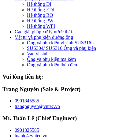
Hệ thống DI
Hệ thống EDI
Hệ thống RO
Hệ thống PW
Hệ thống WFI
Các giải pháp xử lý nước thải
Vật tư và phụ kiện đường ống
Ống và phụ kiện vi sinh SUS316L
SUS304/ SUS316 Ống và phụ kiện
Van vi sinh
Ống và phụ kiện mạ kẽm
Ống và phụ kiện thép đen
Vui lòng liên hệ:
Trang Nguyễn (Sale & Project)
0901845585
trangnguyen@vntec.vn
Mr. Tuấn Lê (Chief Engineer)
0901825585
tuanle@vntec.vn