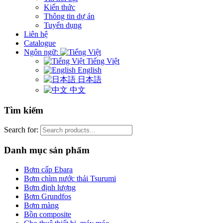
Kiến thức
Thông tin dự án
Tuyển dụng
Liên hệ
Catalogue
Ngôn ngữ:
Tiếng Việt
English
日本語
中文
Tìm kiếm
Search for:
Danh mục sản phẩm
Bơm cấp Ebara
Bơm chìm nước thải Tsurumi
Bơm định lượng
Bơm Grundfos
Bơm màng
Bồn composite