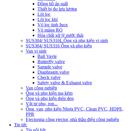
Đồng hồ áp suất
Thiết bị đo lưu lượng
Lõi lọc
Lõi lọc khí
Vỏ lọc tinh Inox
Vỏ màng RO
Hóa chất xử lý nước thải
SUS304/ SUS316L Ống và phụ kiện vi sinh
SUS304/ SUS316 Ống và phụ kiện
Van vi sinh
Ball Vavle
Butterfly valve
Sample valve
Diaphragm valve
Check valve
Safety valve & Exhaust valve
Van công nghiệp
Ống và phụ kiện mạ kẽm
Ống và phụ kiện thép đen
Vật tư phụ, ron...
Ống, van, phụ kiện Nhựa PVC, Clean PVC, HDPE,
PPR
Ejector
gia công ejector, nhà thầu điện công nghiệp
Tin tức
Tin nổi bật