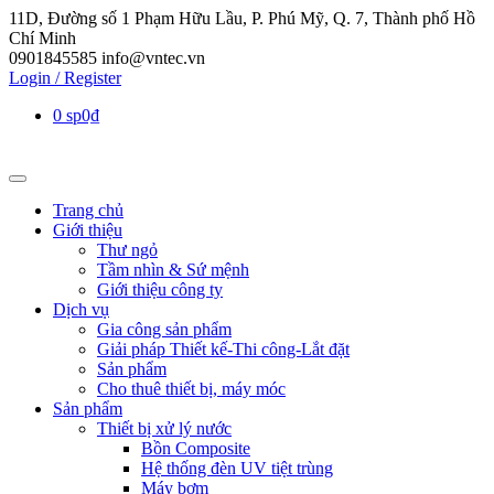
11D, Đường số 1 Phạm Hữu Lầu, P. Phú Mỹ, Q. 7, Thành phố Hồ
Chí Minh
0901845585
info@vntec.vn
Login / Register
0 sp
0₫
Trang chủ
Giới thiệu
Thư ngỏ
Tầm nhìn & Sứ mệnh
Giới thiệu công ty
Dịch vụ
Gia công sản phẩm
Giải pháp Thiết kế-Thi công-Lắt đặt
Sản phẩm
Cho thuê thiết bị, máy móc
Sản phẩm
Thiết bị xử lý nước
Bồn Composite
Hệ thống đèn UV tiệt trùng
Máy bơm