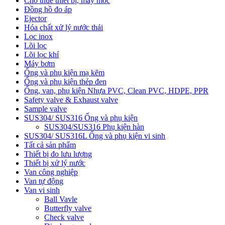
Cho thuê thiết bị, máy móc
Đồng hồ đo áp
Ejector
Hóa chất xử lý nước thải
Lọc inox
Lõi lọc
Lõi lọc khí
Máy bơm
Ống và phụ kiện mạ kẽm
Ống và phụ kiện thép đen
Ống, van, phụ kiện Nhựa PVC, Clean PVC, HDPE, PPR
Safety valve & Exhaust valve
Sample valve
SUS304/ SUS316 Ống và phụ kiện
SUS304/SUS316 Phụ kiện hàn
SUS304/ SUS316L Ống và phụ kiện vi sinh
Tất cả sản phẩm
Thiết bị đo lưu lượng
Thiết bị xử lý nước
Van công nghiệp
Van tự động
Van vi sinh
Ball Vavle
Butterfly valve
Check valve