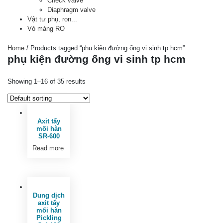
Check valve
Diaphragm valve
Vật tư phụ, ron...
Vỏ màng RO
Home
/ Products tagged “phụ kiện đường ống vi sinh tp hcm”
phụ kiện đường ống vi sinh tp hcm
Showing 1–16 of 35 results
Axit tẩy
mối hàn
SR-600
Read more
Dung dịch
axit tẩy
mối hàn
Pickling