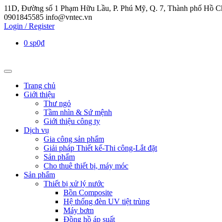
11D, Đường số 1 Phạm Hữu Lầu, P. Phú Mỹ, Q. 7, Thành phố Hồ C
0901845585
info@vntec.vn
Login / Register
0 sp
0₫
Trang chủ
Giới thiệu
Thư ngỏ
Tầm nhìn & Sứ mệnh
Giới thiệu công ty
Dịch vụ
Gia công sản phẩm
Giải pháp Thiết kế-Thi công-Lắt đặt
Sản phẩm
Cho thuê thiết bị, máy móc
Sản phẩm
Thiết bị xử lý nước
Bồn Composite
Hệ thống đèn UV tiệt trùng
Máy bơm
Đồng hồ áp suất