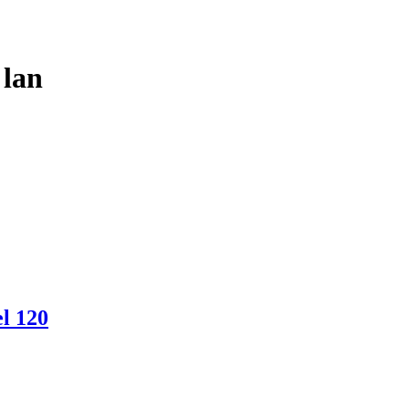
 lan
el 120