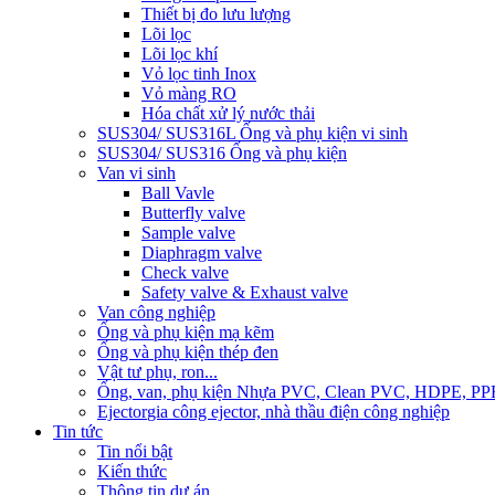
Thiết bị đo lưu lượng
Lõi lọc
Lõi lọc khí
Vỏ lọc tinh Inox
Vỏ màng RO
Hóa chất xử lý nước thải
SUS304/ SUS316L Ống và phụ kiện vi sinh
SUS304/ SUS316 Ống và phụ kiện
Van vi sinh
Ball Vavle
Butterfly valve
Sample valve
Diaphragm valve
Check valve
Safety valve & Exhaust valve
Van công nghiệp
Ống và phụ kiện mạ kẽm
Ống và phụ kiện thép đen
Vật tư phụ, ron...
Ống, van, phụ kiện Nhựa PVC, Clean PVC, HDPE, PP
Ejector
gia công ejector, nhà thầu điện công nghiệp
Tin tức
Tin nổi bật
Kiến thức
Thông tin dự án