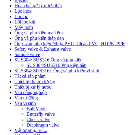
Ejector
Hóa chất xử lý nước thải
Lọc inox
Lõi lọc
Lõi lọc khí
Máy bơm
Ống và phụ kiện mạ kẽm
Ống và phụ kiện thép đen
Ống, van, phụ kiện Nhựa PVC, Clean PVC, HDPE, PPR
Safety valve & Exhaust valve
Sample valve
SUS304/ SUS316 Ống và phụ kiện
SUS304/SUS316 Phụ kiện hàn
SUS304/ SUS316L Ống và phụ kiện vi sinh
Tất cả sản phẩm
Thiết bị đo lưu lượng
Thiết bị xử lý nước
Van công nghiệp
Van tự động
Van vi sinh
Ball Vavle
Butterfly valve
Check valve
Diaphragm valve
Vật tư phụ, ron...