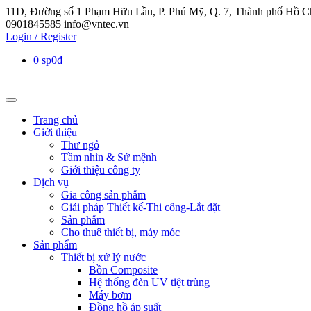
11D, Đường số 1 Phạm Hữu Lầu, P. Phú Mỹ, Q. 7, Thành phố Hồ C
0901845585
info@vntec.vn
Login / Register
0 sp
0₫
Trang chủ
Giới thiệu
Thư ngỏ
Tầm nhìn & Sứ mệnh
Giới thiệu công ty
Dịch vụ
Gia công sản phẩm
Giải pháp Thiết kế-Thi công-Lắt đặt
Sản phẩm
Cho thuê thiết bị, máy móc
Sản phẩm
Thiết bị xử lý nước
Bồn Composite
Hệ thống đèn UV tiệt trùng
Máy bơm
Đồng hồ áp suất