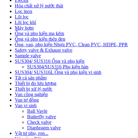
Ejector
Hóa chất xử lý nước thải
Lọc inox
Lõi lọc
Lõi lọc khí
Máy bơm
Ống và phụ kiện mạ kẽm
Ống và phụ kiện thép đen
Ống, van, phụ kiện Nhựa PVC, Clean PVC, HDPE, PPR
Safety valve & Exhaust valve
Sample valve
SUS304/ SUS316 Ống và phụ kiện
SUS304/SUS316 Phụ kiện hàn
SUS304/ SUS316L Ống và phụ kiện vi sinh
Tất cả sản phẩm
Thiết bị đo lưu lượng
Thiết bị xử lý nước
Van công nghiệp
Van tự động
Van vi sinh
Ball Vavle
Butterfly valve
Check valve
Diaphragm valve
Vật tư phụ, ron...