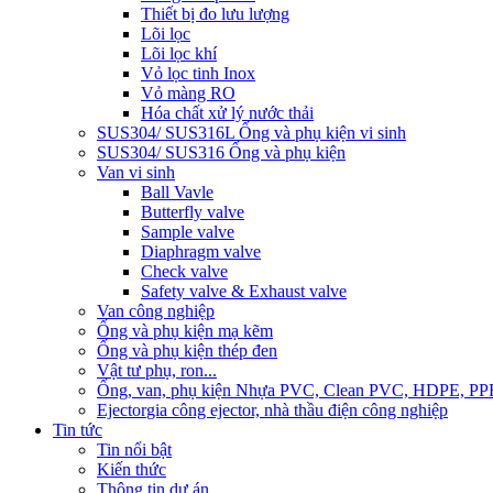
Thiết bị đo lưu lượng
Lõi lọc
Lõi lọc khí
Vỏ lọc tinh Inox
Vỏ màng RO
Hóa chất xử lý nước thải
SUS304/ SUS316L Ống và phụ kiện vi sinh
SUS304/ SUS316 Ống và phụ kiện
Van vi sinh
Ball Vavle
Butterfly valve
Sample valve
Diaphragm valve
Check valve
Safety valve & Exhaust valve
Van công nghiệp
Ống và phụ kiện mạ kẽm
Ống và phụ kiện thép đen
Vật tư phụ, ron...
Ống, van, phụ kiện Nhựa PVC, Clean PVC, HDPE, PP
Ejector
gia công ejector, nhà thầu điện công nghiệp
Tin tức
Tin nổi bật
Kiến thức
Thông tin dự án