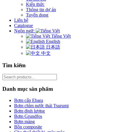
Kiến thức
Thông tin dự án
Tuyển dụng
Liên hệ
Catalogue
Ngôn ngữ:
Tiếng Việt
English
日本語
中文
Tìm kiếm
Search
for:
Danh mục sản phẩm
Bơm cấp Ebara
Bơm chìm nước thải Tsurumi
Bơm định lượng
Bơm Grundfos
Bơm màng
Bồn composite