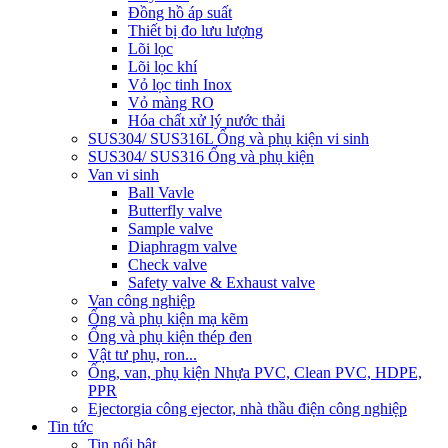
Đồng hồ áp suất
Thiết bị đo lưu lượng
Lõi lọc
Lõi lọc khí
Vỏ lọc tinh Inox
Vỏ màng RO
Hóa chất xử lý nước thải
SUS304/ SUS316L Ống và phụ kiện vi sinh
SUS304/ SUS316 Ống và phụ kiện
Van vi sinh
Ball Vavle
Butterfly valve
Sample valve
Diaphragm valve
Check valve
Safety valve & Exhaust valve
Van công nghiệp
Ống và phụ kiện mạ kẽm
Ống và phụ kiện thép đen
Vật tư phụ, ron...
Ống, van, phụ kiện Nhựa PVC, Clean PVC, HDPE,
PPR
Ejector
gia công ejector, nhà thầu điện công nghiệp
Tin tức
Tin nổi bật