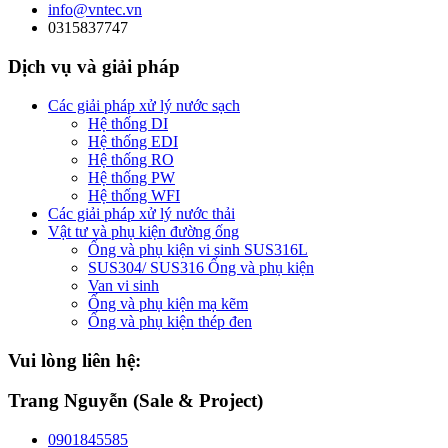
info@vntec.vn
0315837747
Dịch vụ và giải pháp
Các giải pháp xử lý nước sạch
Hệ thống DI
Hệ thống EDI
Hệ thống RO
Hệ thống PW
Hệ thống WFI
Các giải pháp xử lý nước thải
Vật tư và phụ kiện đường ống
Ống và phụ kiện vi sinh SUS316L
SUS304/ SUS316 Ống và phụ kiện
Van vi sinh
Ống và phụ kiện mạ kẽm
Ống và phụ kiện thép đen
Vui lòng liên hệ:
Trang Nguyễn (Sale & Project)
0901845585