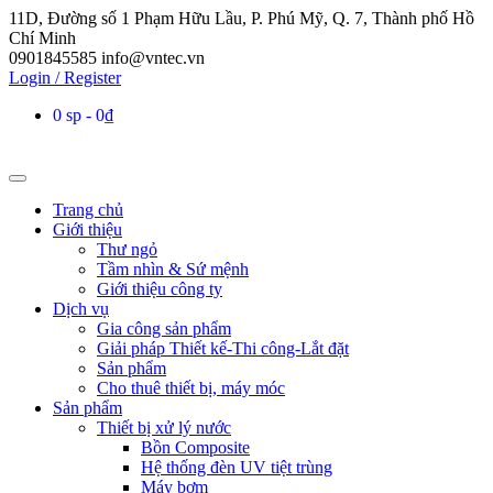
11D, Đường số 1 Phạm Hữu Lầu, P. Phú Mỹ, Q. 7, Thành phố Hồ
Chí Minh
0901845585
info@vntec.vn
Login / Register
0 sp
0₫
Trang chủ
Giới thiệu
Thư ngỏ
Tầm nhìn & Sứ mệnh
Giới thiệu công ty
Dịch vụ
Gia công sản phẩm
Giải pháp Thiết kế-Thi công-Lắt đặt
Sản phẩm
Cho thuê thiết bị, máy móc
Sản phẩm
Thiết bị xử lý nước
Bồn Composite
Hệ thống đèn UV tiệt trùng
Máy bơm