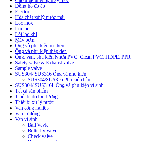
Cho thuê thiết bị, máy móc
Đồng hồ đo áp
Ejector
Hóa chất xử lý nước thải
Lọc inox
Lõi lọc
Lõi lọc khí
Máy bơm
Ống và phụ kiện mạ kẽm
Ống và phụ kiện thép đen
Ống, van, phụ kiện Nhựa PVC, Clean PVC, HDPE, PPR
Safety valve & Exhaust valve
Sample valve
SUS304/ SUS316 Ống và phụ kiện
SUS304/SUS316 Phụ kiện hàn
SUS304/ SUS316L Ống và phụ kiện vi sinh
Tất cả sản phẩm
Thiết bị đo lưu lượng
Thiết bị xử lý nước
Van công nghiệp
Van tự động
Van vi sinh
Ball Vavle
Butterfly valve
Check valve