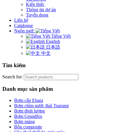
Kiến thức
Thông tin dự án
Tuyển dụng
Liên hệ
Catalogue
Ngôn ngữ:
Tiếng Việt
English
日本語
中文
Tìm kiếm
Search for:
Danh mục sản phẩm
Bơm cấp Ebara
Bơm chìm nước thải Tsurumi
Bơm định lượng
Bơm Grundfos
Bơm màng
Bồn composite