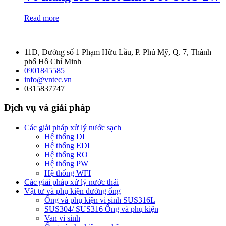
Read more
11D, Đường số 1 Phạm Hữu Lầu, P. Phú Mỹ, Q. 7, Thành
phố Hồ Chí Minh
0901845585
info@vntec.vn
0315837747
Dịch vụ và giải pháp
Các giải pháp xử lý nước sạch
Hệ thống DI
Hệ thống EDI
Hệ thống RO
Hệ thống PW
Hệ thống WFI
Các giải pháp xử lý nước thải
Vật tư và phụ kiện đường ống
Ống và phụ kiện vi sinh SUS316L
SUS304/ SUS316 Ống và phụ kiện
Van vi sinh