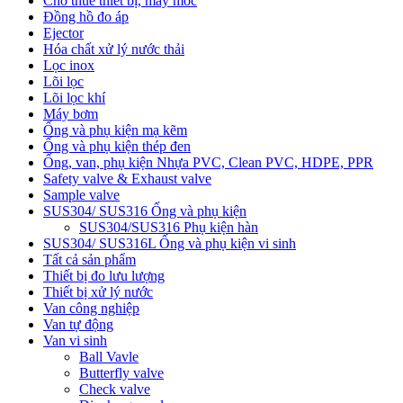
Cho thuê thiết bị, máy móc
Đồng hồ đo áp
Ejector
Hóa chất xử lý nước thải
Lọc inox
Lõi lọc
Lõi lọc khí
Máy bơm
Ống và phụ kiện mạ kẽm
Ống và phụ kiện thép đen
Ống, van, phụ kiện Nhựa PVC, Clean PVC, HDPE, PPR
Safety valve & Exhaust valve
Sample valve
SUS304/ SUS316 Ống và phụ kiện
SUS304/SUS316 Phụ kiện hàn
SUS304/ SUS316L Ống và phụ kiện vi sinh
Tất cả sản phẩm
Thiết bị đo lưu lượng
Thiết bị xử lý nước
Van công nghiệp
Van tự động
Van vi sinh
Ball Vavle
Butterfly valve
Check valve