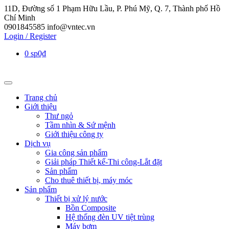
11D, Đường số 1 Phạm Hữu Lầu, P. Phú Mỹ, Q. 7, Thành phố Hồ
Chí Minh
0901845585
info@vntec.vn
Login / Register
0 sp
0₫
Trang chủ
Giới thiệu
Thư ngỏ
Tầm nhìn & Sứ mệnh
Giới thiệu công ty
Dịch vụ
Gia công sản phẩm
Giải pháp Thiết kế-Thi công-Lắt đặt
Sản phẩm
Cho thuê thiết bị, máy móc
Sản phẩm
Thiết bị xử lý nước
Bồn Composite
Hệ thống đèn UV tiệt trùng
Máy bơm