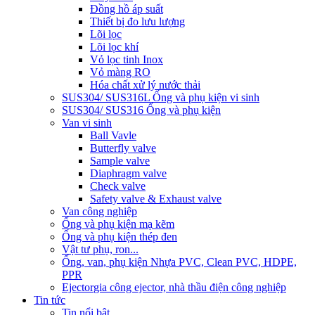
Đồng hồ áp suất
Thiết bị đo lưu lượng
Lõi lọc
Lõi lọc khí
Vỏ lọc tinh Inox
Vỏ màng RO
Hóa chất xử lý nước thải
SUS304/ SUS316L Ống và phụ kiện vi sinh
SUS304/ SUS316 Ống và phụ kiện
Van vi sinh
Ball Vavle
Butterfly valve
Sample valve
Diaphragm valve
Check valve
Safety valve & Exhaust valve
Van công nghiệp
Ống và phụ kiện mạ kẽm
Ống và phụ kiện thép đen
Vật tư phụ, ron...
Ống, van, phụ kiện Nhựa PVC, Clean PVC, HDPE,
PPR
Ejector
gia công ejector, nhà thầu điện công nghiệp
Tin tức
Tin nổi bật