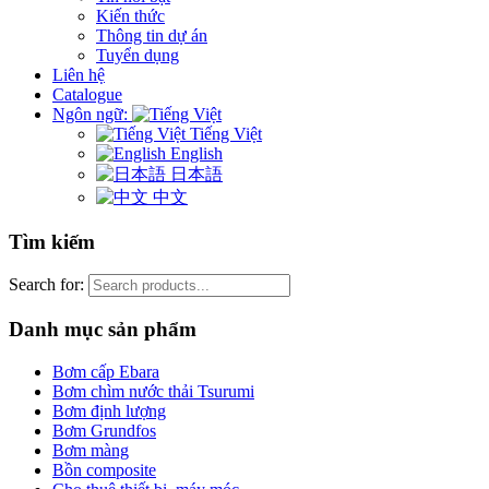
Kiến thức
Thông tin dự án
Tuyển dụng
Liên hệ
Catalogue
Ngôn ngữ:
Tiếng Việt
English
日本語
中文
Tìm kiếm
Search for:
Danh mục sản phẩm
Bơm cấp Ebara
Bơm chìm nước thải Tsurumi
Bơm định lượng
Bơm Grundfos
Bơm màng
Bồn composite