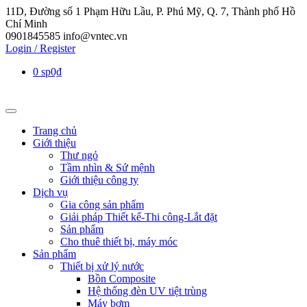
11D, Đường số 1 Phạm Hữu Lầu, P. Phú Mỹ, Q. 7, Thành phố Hồ
Chí Minh
0901845585
info@vntec.vn
Login / Register
0 sp
0₫
Trang chủ
Giới thiệu
Thư ngỏ
Tầm nhìn & Sứ mệnh
Giới thiệu công ty
Dịch vụ
Gia công sản phẩm
Giải pháp Thiết kế-Thi công-Lắt đặt
Sản phẩm
Cho thuê thiết bị, máy móc
Sản phẩm
Thiết bị xử lý nước
Bồn Composite
Hệ thống đèn UV tiệt trùng
Máy bơm