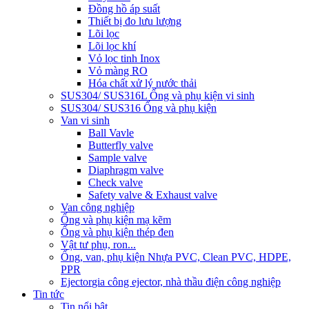
Đồng hồ áp suất
Thiết bị đo lưu lượng
Lõi lọc
Lõi lọc khí
Vỏ lọc tinh Inox
Vỏ màng RO
Hóa chất xử lý nước thải
SUS304/ SUS316L Ống và phụ kiện vi sinh
SUS304/ SUS316 Ống và phụ kiện
Van vi sinh
Ball Vavle
Butterfly valve
Sample valve
Diaphragm valve
Check valve
Safety valve & Exhaust valve
Van công nghiệp
Ống và phụ kiện mạ kẽm
Ống và phụ kiện thép đen
Vật tư phụ, ron...
Ống, van, phụ kiện Nhựa PVC, Clean PVC, HDPE,
PPR
Ejector
gia công ejector, nhà thầu điện công nghiệp
Tin tức
Tin nổi bật