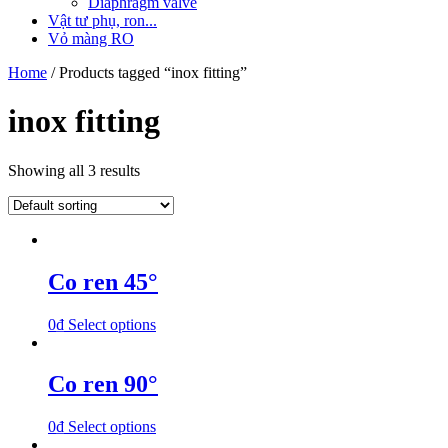
Diaphragm valve
Vật tư phụ, ron...
Vỏ màng RO
Home
/ Products tagged “inox fitting”
inox fitting
Showing all 3 results
Co ren 45°
0
₫
Select options
Co ren 90°
0
₫
Select options