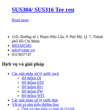
SUS304/ SUS316 Tee ren
Read more
11D, Đường số 1 Phạm Hữu Lầu, P. Phú Mỹ, Q. 7, Thành
phố Hồ Chí Minh
0901845585
info@vntec.vn
0315837747
Dịch vụ và giải pháp
Các giải pháp xử lý nước sạch
Hệ thống DI
Hệ thống EDI
Hệ thống RO
Hệ thống PW
Hệ thống WFI
Các giải pháp xử lý nước thải
Vật tư và phụ kiện đường ống
Ống và phụ kiện vi sinh SUS316L