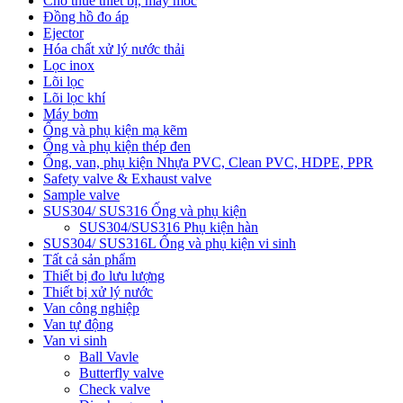
Cho thuê thiết bị, máy móc
Đồng hồ đo áp
Ejector
Hóa chất xử lý nước thải
Lọc inox
Lõi lọc
Lõi lọc khí
Máy bơm
Ống và phụ kiện mạ kẽm
Ống và phụ kiện thép đen
Ống, van, phụ kiện Nhựa PVC, Clean PVC, HDPE, PPR
Safety valve & Exhaust valve
Sample valve
SUS304/ SUS316 Ống và phụ kiện
SUS304/SUS316 Phụ kiện hàn
SUS304/ SUS316L Ống và phụ kiện vi sinh
Tất cả sản phẩm
Thiết bị đo lưu lượng
Thiết bị xử lý nước
Van công nghiệp
Van tự động
Van vi sinh
Ball Vavle
Butterfly valve
Check valve