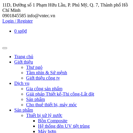
11D, Đường số 1 Phạm Hữu Lầu, P. Phú Mỹ, Q. 7, Thành phố Hồ
Chí Minh
0901845585
info@vntec.vn
Login / Register
0 sp
0₫
Trang chủ
Giới thiệu
Thư ngỏ
Tầm nhìn & Sứ mệnh
Giới thiệu công ty
Dịch vụ
Gia công sản phẩm
Giải pháp Thiết kế-Thi công-Lắt đặt
Sản phẩm
Cho thuê thiết bị, máy móc
Sản phẩm
Thiết bị xử lý nước
Bồn Composite
Hệ thống đèn UV tiệt trùng
Máy bơm