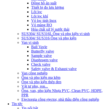
Đồng hồ áp suất
Thiết bị đo lưu lượng
Lõi lọc
Lõi lọc khí
Vỏ lọc tinh Inox
Vỏ màng RO
Hóa chất xử lý nước thải
SUS304/ SUS316L Ống và phụ kiện vi sinh
SUS304/ SUS316 Ống và phụ kiện
Van vi sinh
Ball Vavle
Butterfly valve
Sample valve
Diaphragm valve
Check valve
Safety valve & Exhaust valve
Van công nghiệp
Ống và phụ kiện mạ kẽm
Ống và phụ kiện thép đen
Vật tư phụ, ron...
Ống, van, phụ kiện Nhựa PVC, Clean PVC, HDPE,
PPR
Ejector
gia công ejector, nhà thầu điện công nghiệp
Tin tức
Tin nổi bật