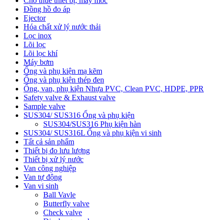
Cho thuê thiết bị, máy móc
Đồng hồ đo áp
Ejector
Hóa chất xử lý nước thải
Lọc inox
Lõi lọc
Lõi lọc khí
Máy bơm
Ống và phụ kiện mạ kẽm
Ống và phụ kiện thép đen
Ống, van, phụ kiện Nhựa PVC, Clean PVC, HDPE, PPR
Safety valve & Exhaust valve
Sample valve
SUS304/ SUS316 Ống và phụ kiện
SUS304/SUS316 Phụ kiện hàn
SUS304/ SUS316L Ống và phụ kiện vi sinh
Tất cả sản phẩm
Thiết bị đo lưu lượng
Thiết bị xử lý nước
Van công nghiệp
Van tự động
Van vi sinh
Ball Vavle
Butterfly valve
Check valve