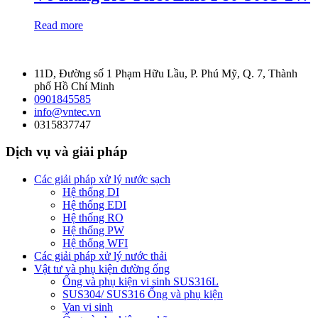
Read more
11D, Đường số 1 Phạm Hữu Lầu, P. Phú Mỹ, Q. 7, Thành
phố Hồ Chí Minh
0901845585
info@vntec.vn
0315837747
Dịch vụ và giải pháp
Các giải pháp xử lý nước sạch
Hệ thống DI
Hệ thống EDI
Hệ thống RO
Hệ thống PW
Hệ thống WFI
Các giải pháp xử lý nước thải
Vật tư và phụ kiện đường ống
Ống và phụ kiện vi sinh SUS316L
SUS304/ SUS316 Ống và phụ kiện
Van vi sinh