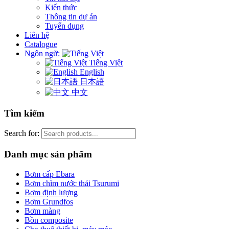
Kiến thức
Thông tin dự án
Tuyển dụng
Liên hệ
Catalogue
Ngôn ngữ:
Tiếng Việt
English
日本語
中文
Tìm kiếm
Search for:
Danh mục sản phẩm
Bơm cấp Ebara
Bơm chìm nước thải Tsurumi
Bơm định lượng
Bơm Grundfos
Bơm màng
Bồn composite