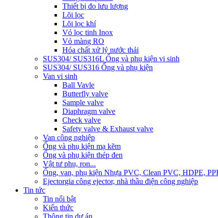
Thiết bị đo lưu lượng
Lõi lọc
Lõi lọc khí
Vỏ lọc tinh Inox
Vỏ màng RO
Hóa chất xử lý nước thải
SUS304/ SUS316L Ống và phụ kiện vi sinh
SUS304/ SUS316 Ống và phụ kiện
Van vi sinh
Ball Vavle
Butterfly valve
Sample valve
Diaphragm valve
Check valve
Safety valve & Exhaust valve
Van công nghiệp
Ống và phụ kiện mạ kẽm
Ống và phụ kiện thép đen
Vật tư phụ, ron...
Ống, van, phụ kiện Nhựa PVC, Clean PVC, HDPE, PP
Ejector
gia công ejector, nhà thầu điện công nghiệp
Tin tức
Tin nổi bật
Kiến thức
Thông tin dự án