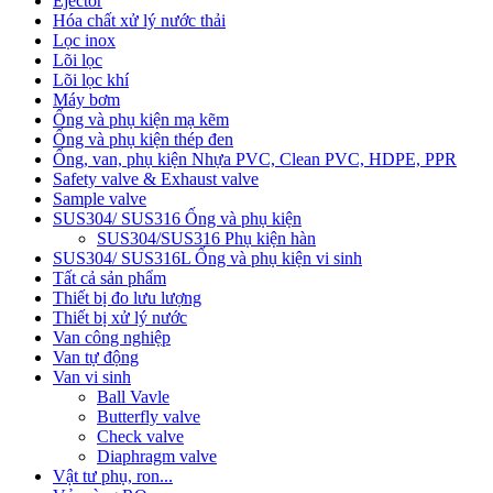
Ejector
Hóa chất xử lý nước thải
Lọc inox
Lõi lọc
Lõi lọc khí
Máy bơm
Ống và phụ kiện mạ kẽm
Ống và phụ kiện thép đen
Ống, van, phụ kiện Nhựa PVC, Clean PVC, HDPE, PPR
Safety valve & Exhaust valve
Sample valve
SUS304/ SUS316 Ống và phụ kiện
SUS304/SUS316 Phụ kiện hàn
SUS304/ SUS316L Ống và phụ kiện vi sinh
Tất cả sản phẩm
Thiết bị đo lưu lượng
Thiết bị xử lý nước
Van công nghiệp
Van tự động
Van vi sinh
Ball Vavle
Butterfly valve
Check valve
Diaphragm valve
Vật tư phụ, ron...