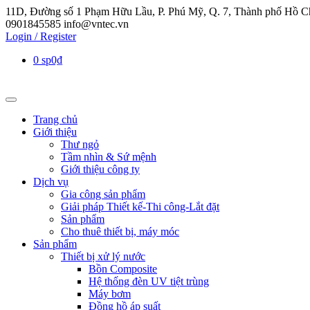
11D, Đường số 1 Phạm Hữu Lầu, P. Phú Mỹ, Q. 7, Thành phố Hồ C
0901845585
info@vntec.vn
Login / Register
0 sp
0₫
Trang chủ
Giới thiệu
Thư ngỏ
Tầm nhìn & Sứ mệnh
Giới thiệu công ty
Dịch vụ
Gia công sản phẩm
Giải pháp Thiết kế-Thi công-Lắt đặt
Sản phẩm
Cho thuê thiết bị, máy móc
Sản phẩm
Thiết bị xử lý nước
Bồn Composite
Hệ thống đèn UV tiệt trùng
Máy bơm
Đồng hồ áp suất