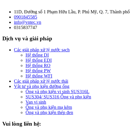
11D, Đường số 1 Phạm Hữu Lầu, P. Phú Mỹ, Q. 7, Thành ph
0901845585
info@vntec.vn
0315837747
Dịch vụ và giải pháp
Các giải pháp xử lý nước sạch
Hệ thống DI
Hệ thống EDI
Hệ thống RO
Hệ thống PW
Hệ thống WFI
Các giải pháp xử lý nước thải
Vật tư và phụ kiện đường ống
Ống và phụ kiện vi sinh SUS316L
SUS304/ SUS316 Ống và phụ kiện
Van vi sinh
Ống và phụ kiện mạ kẽm
Ống và phụ kiện thép đen
Vui lòng liên hệ: