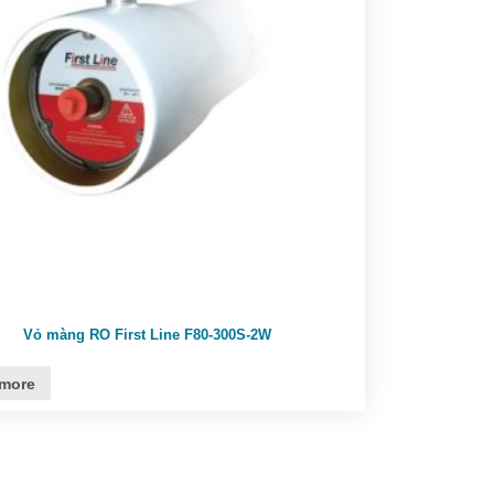
Vỏ màng RO First Line F80-300S-2W
more