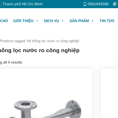
, Thành phố Hồ Chí Minh
0901845585
 CHỦ
GIỚI THIỆU
DỊCH VỤ
SẢN PHẨM
TIN TỨC
 Products tagged “hệ thống lọc nước ro công nghiệp”
hống lọc nước ro công nghiệp
 all 4 results