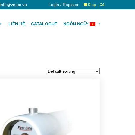
info@vntec.vn
Login / Register
0 sp
0₫
LIÊN HỆ
CATALOGUE
NGÔN NGỮ: