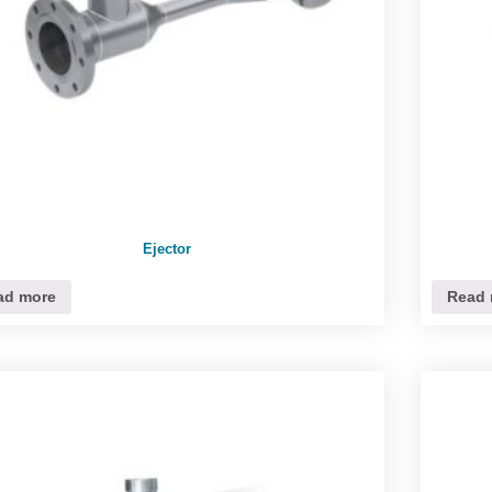
Ejector
ad more
Read 