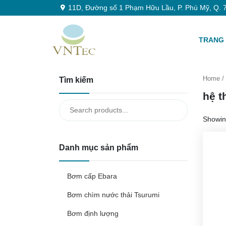
11D, Đường số 1 Phạm Hữu Lầu, P. Phú Mỹ, Q. 7
TRANG
Home
/
Tìm kiếm
hệ t
Search
for:
Showing
Danh mục sản phẩm
Bơm cấp Ebara
Bơm chìm nước thải Tsurumi
Bơm định lượng