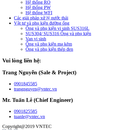
Hệ thống RO
Hệ thống PW
Hệ thống WFI
Các giải pháp xử lý nước thải
Vật tư và phụ kiện đường ống
Ống và phụ kiện vi sinh SUS316L
SUS304/ SUS316 Ống và phụ kiện
Van vi sinh
Ống và phụ kiện mạ kẽm
Ống và phụ kiện thép đen
Vui lòng liên hệ:
Trang Nguyễn (Sale & Project)
0901845585
trangnguyen@vntec.vn
Mr. Tuấn Lê (Chief Engineer)
0901825585
tuanle@vntec.vn
Copyright@2019 VNTEC