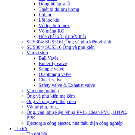
Đồng hồ áp suất
Thiết bị đo lưu lượng
Lõi lọc
Lõi lọc khí
Vỏ lọc tinh Inox
Vỏ màng RO
Hóa chất xử lý nước thải
SUS304/ SUS316L Ống và phụ kiện vi sinh
SUS304/ SUS316 Ống và phụ kiện
Van vi sinh
Ball Vavle
Butterfly valve
Sample valve
Diaphragm valve
Check valve
Safety valve & Exhaust valve
Van công nghiệp
Ống và phụ kiện mạ kẽm
Ống và phụ kiện thép đen
Vật tư phụ, ron...
Ống, van, phụ kiện Nhựa PVC, Clean PVC, HDPE,
PPR
Ejector
gia công ejector, nhà thầu điện công nghiệp
Tin tức
Tin nổi bật