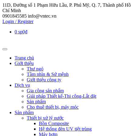
11D, Đường số 1 Phạm Hữu Lầu, P. Phú Mỹ, Q. 7, Thành phố Hồ
Chí Minh
0901845585
info@vntec.vn
Login / Register
0 sp
0₫
Trang chủ
Giới thiệu
Thư ngỏ
Tầm nhìn & Sứ mệnh
Giới thiệu công ty
Dịch vụ
Gia công sản phẩm
Giải pháp Thiết kế-Thi công-Lắt đặt
Sản phẩm
Cho thuê thiết bị, máy móc
Sản phẩm
Thiết bị xử lý nước
Bồn Composite
Hệ thống đèn UV tiệt trùng
Máy bơm