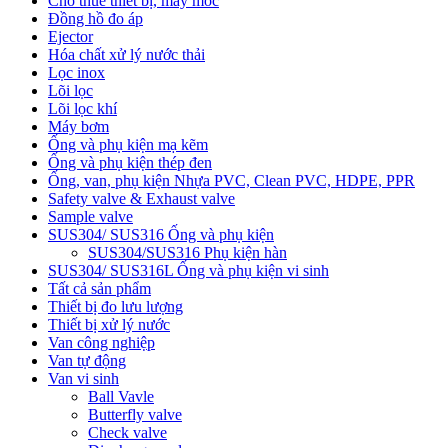
Cho thuê thiết bị, máy móc
Đồng hồ đo áp
Ejector
Hóa chất xử lý nước thải
Lọc inox
Lõi lọc
Lõi lọc khí
Máy bơm
Ống và phụ kiện mạ kẽm
Ống và phụ kiện thép đen
Ống, van, phụ kiện Nhựa PVC, Clean PVC, HDPE, PPR
Safety valve & Exhaust valve
Sample valve
SUS304/ SUS316 Ống và phụ kiện
SUS304/SUS316 Phụ kiện hàn
SUS304/ SUS316L Ống và phụ kiện vi sinh
Tất cả sản phẩm
Thiết bị đo lưu lượng
Thiết bị xử lý nước
Van công nghiệp
Van tự động
Van vi sinh
Ball Vavle
Butterfly valve
Check valve