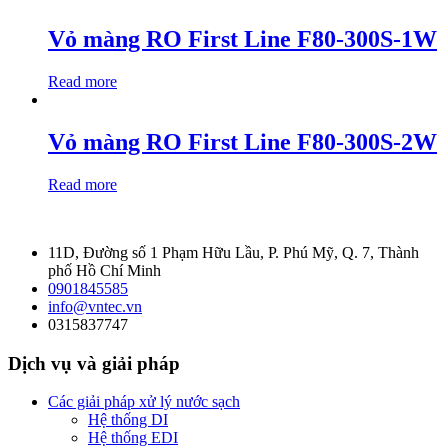
Vỏ màng RO First Line F80-300S-1W
Read more
Vỏ màng RO First Line F80-300S-2W
Read more
11D, Đường số 1 Phạm Hữu Lầu, P. Phú Mỹ, Q. 7, Thành
phố Hồ Chí Minh
0901845585
info@vntec.vn
0315837747
Dịch vụ và giải pháp
Các giải pháp xử lý nước sạch
Hệ thống DI
Hệ thống EDI