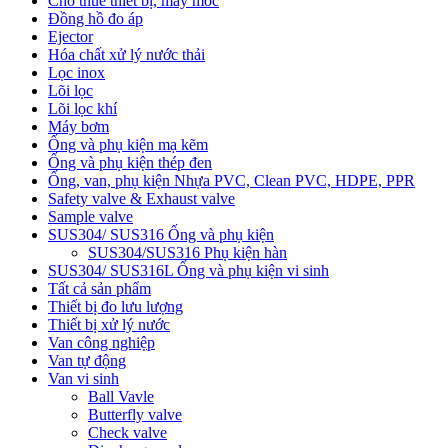
Cho thuê thiết bị, máy móc
Đồng hồ đo áp
Ejector
Hóa chất xử lý nước thải
Lọc inox
Lõi lọc
Lõi lọc khí
Máy bơm
Ống và phụ kiện mạ kẽm
Ống và phụ kiện thép đen
Ống, van, phụ kiện Nhựa PVC, Clean PVC, HDPE, PPR
Safety valve & Exhaust valve
Sample valve
SUS304/ SUS316 Ống và phụ kiện
SUS304/SUS316 Phụ kiện hàn
SUS304/ SUS316L Ống và phụ kiện vi sinh
Tất cả sản phẩm
Thiết bị đo lưu lượng
Thiết bị xử lý nước
Van công nghiệp
Van tự động
Van vi sinh
Ball Vavle
Butterfly valve
Check valve