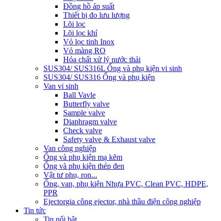
Đồng hồ áp suất
Thiết bị đo lưu lượng
Lõi lọc
Lõi lọc khí
Vỏ lọc tinh Inox
Vỏ màng RO
Hóa chất xử lý nước thải
SUS304/ SUS316L Ống và phụ kiện vi sinh
SUS304/ SUS316 Ống và phụ kiện
Van vi sinh
Ball Vavle
Butterfly valve
Sample valve
Diaphragm valve
Check valve
Safety valve & Exhaust valve
Van công nghiệp
Ống và phụ kiện mạ kẽm
Ống và phụ kiện thép đen
Vật tư phụ, ron...
Ống, van, phụ kiện Nhựa PVC, Clean PVC, HDPE,
PPR
Ejector
gia công ejector, nhà thầu điện công nghiệp
Tin tức
Tin nổi bật