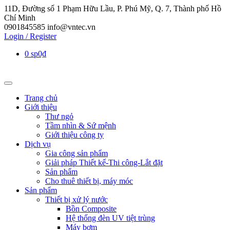
11D, Đường số 1 Phạm Hữu Lầu, P. Phú Mỹ, Q. 7, Thành phố Hồ
Chí Minh
0901845585
info@vntec.vn
Login / Register
0 sp
0₫
Trang chủ
Giới thiệu
Thư ngỏ
Tầm nhìn & Sứ mệnh
Giới thiệu công ty
Dịch vụ
Gia công sản phẩm
Giải pháp Thiết kế-Thi công-Lắt đặt
Sản phẩm
Cho thuê thiết bị, máy móc
Sản phẩm
Thiết bị xử lý nước
Bồn Composite
Hệ thống đèn UV tiệt trùng
Máy bơm