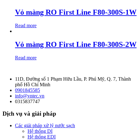
Vỏ màng RO First Line F80-300S-1W
Read more
Vỏ màng RO First Line F80-300S-2W
Read more
11D, Đường số 1 Phạm Hữu Lầu, P. Phú Mỹ, Q. 7, Thành
phố Hồ Chí Minh
0901845585
info@vntec.vn
0315837747
Dịch vụ và giải pháp
Các giải pháp xử lý nước sạch
Hệ thống DI
Hệ thống EDI