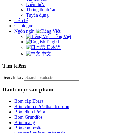
Kiến thức
Thông tin dự án
Tuyển dụng
Liên hệ
Catalogue
Ngôn ngữ:
Tiếng Việt
English
日本語
中文
Tìm kiếm
Search for:
Danh mục sản phẩm
Bơm cấp Ebara
Bơm chìm nước thải Tsurumi
Bơm định lượng
Bơm Grundfos
Bơm màng
Bồn composite