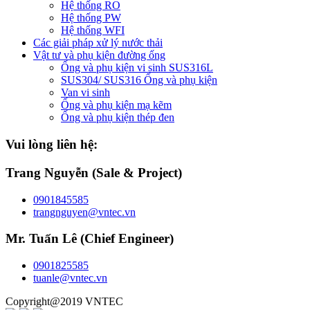
Hệ thống RO
Hệ thống PW
Hệ thống WFI
Các giải pháp xử lý nước thải
Vật tư và phụ kiện đường ống
Ống và phụ kiện vi sinh SUS316L
SUS304/ SUS316 Ống và phụ kiện
Van vi sinh
Ống và phụ kiện mạ kẽm
Ống và phụ kiện thép đen
Vui lòng liên hệ:
Trang Nguyễn (Sale & Project)
0901845585
trangnguyen@vntec.vn
Mr. Tuấn Lê (Chief Engineer)
0901825585
tuanle@vntec.vn
Copyright@2019 VNTEC