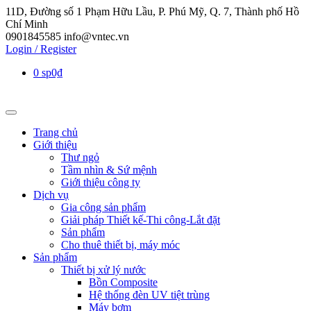
11D, Đường số 1 Phạm Hữu Lầu, P. Phú Mỹ, Q. 7, Thành phố Hồ
Chí Minh
0901845585
info@vntec.vn
Login / Register
0 sp
0₫
Trang chủ
Giới thiệu
Thư ngỏ
Tầm nhìn & Sứ mệnh
Giới thiệu công ty
Dịch vụ
Gia công sản phẩm
Giải pháp Thiết kế-Thi công-Lắt đặt
Sản phẩm
Cho thuê thiết bị, máy móc
Sản phẩm
Thiết bị xử lý nước
Bồn Composite
Hệ thống đèn UV tiệt trùng
Máy bơm