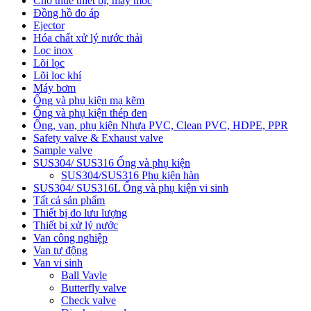
Cho thuê thiết bị, máy móc
Đồng hồ đo áp
Ejector
Hóa chất xử lý nước thải
Lọc inox
Lõi lọc
Lõi lọc khí
Máy bơm
Ống và phụ kiện mạ kẽm
Ống và phụ kiện thép đen
Ống, van, phụ kiện Nhựa PVC, Clean PVC, HDPE, PPR
Safety valve & Exhaust valve
Sample valve
SUS304/ SUS316 Ống và phụ kiện
SUS304/SUS316 Phụ kiện hàn
SUS304/ SUS316L Ống và phụ kiện vi sinh
Tất cả sản phẩm
Thiết bị đo lưu lượng
Thiết bị xử lý nước
Van công nghiệp
Van tự động
Van vi sinh
Ball Vavle
Butterfly valve
Check valve