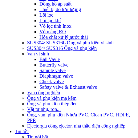
Đồng hồ áp suất
Thiết bị đo lưu lượng
Lõi lọc
Lõi lọc khí
Vỏ lọc tinh Inox
Vỏ màng RO
Hóa chất xử lý nước thải
SUS304/ SUS316L Ống và phụ kiện vi sinh
SUS304/ SUS316 Ống và phụ kiện
Van vi sinh
Ball Vavle
Butterfly valve
Sample valve
Diaphragm valve
Check valve
Safety valve & Exhaust valve
Van công nghiệp
Ống và phụ kiện mạ kẽm
Ống và phụ kiện thép đen
Vật tư phụ, ron...
Ống, van, phụ kiện Nhựa PVC, Clean PVC, HDPE,
PPR
Ejector
gia công ejector, nhà thầu điện công nghiệp
Tin tức
Tin nổi bật