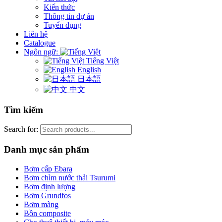
Kiến thức
Thông tin dự án
Tuyển dụng
Liên hệ
Catalogue
Ngôn ngữ:
Tiếng Việt
English
日本語
中文
Tìm kiếm
Search for:
Danh mục sản phẩm
Bơm cấp Ebara
Bơm chìm nước thải Tsurumi
Bơm định lượng
Bơm Grundfos
Bơm màng
Bồn composite