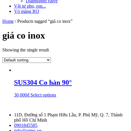
Diaphragm valve
Vật tư phụ, ron...
Vỏ màng RO
Home
/ Products tagged “giá co inox”
giá co inox
Showing the single result
SUS304 Co hàn 90°
30,000
₫
Select options
11D, Đường số 1 Phạm Hữu Lầu, P. Phú Mỹ, Q. 7, Thành
phố Hồ Chí Minh
0901845585
info@vntec.vn