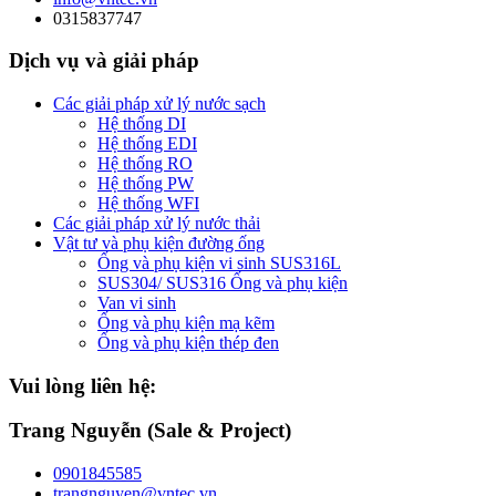
0315837747
Dịch vụ và giải pháp
Các giải pháp xử lý nước sạch
Hệ thống DI
Hệ thống EDI
Hệ thống RO
Hệ thống PW
Hệ thống WFI
Các giải pháp xử lý nước thải
Vật tư và phụ kiện đường ống
Ống và phụ kiện vi sinh SUS316L
SUS304/ SUS316 Ống và phụ kiện
Van vi sinh
Ống và phụ kiện mạ kẽm
Ống và phụ kiện thép đen
Vui lòng liên hệ:
Trang Nguyễn (Sale & Project)
0901845585
trangnguyen@vntec.vn