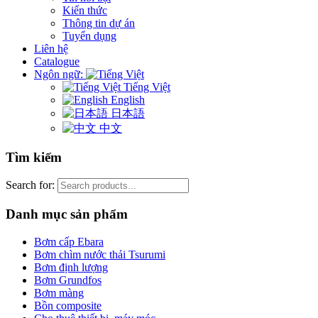
Kiến thức
Thông tin dự án
Tuyển dụng
Liên hệ
Catalogue
Ngôn ngữ:
Tiếng Việt
English
日本語
中文
Tìm kiếm
Search for:
Danh mục sản phẩm
Bơm cấp Ebara
Bơm chìm nước thải Tsurumi
Bơm định lượng
Bơm Grundfos
Bơm màng
Bồn composite