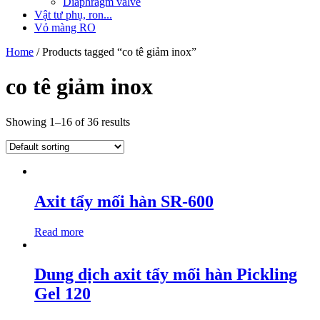
Diaphragm valve
Vật tư phụ, ron...
Vỏ màng RO
Home
/ Products tagged “co tê giảm inox”
co tê giảm inox
Showing 1–16 of 36 results
Axit tẩy mối hàn SR-600
Read more
Dung dịch axit tẩy mối hàn Pickling
Gel 120