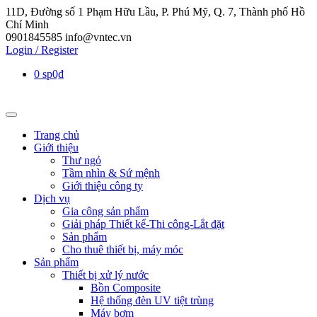
11D, Đường số 1 Phạm Hữu Lầu, P. Phú Mỹ, Q. 7, Thành phố Hồ
Chí Minh
0901845585
info@vntec.vn
Login / Register
0 sp
0₫
Trang chủ
Giới thiệu
Thư ngỏ
Tầm nhìn & Sứ mệnh
Giới thiệu công ty
Dịch vụ
Gia công sản phẩm
Giải pháp Thiết kế-Thi công-Lắt đặt
Sản phẩm
Cho thuê thiết bị, máy móc
Sản phẩm
Thiết bị xử lý nước
Bồn Composite
Hệ thống đèn UV tiệt trùng
Máy bơm