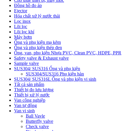
Cho thuê thiết bị, máy móc
Đồng hồ đo áp
Ejector
Hóa chất xử lý nước thải
Lọc inox
Lõi lọc
Lõi lọc khí
Máy bơm
Ống và phụ kiện mạ kẽm
Ống và phụ kiện thép đen
Ống, van, phụ kiện Nhựa PVC, Clean PVC, HDPE, PPR
Safety valve & Exhaust valve
Sample valve
SUS304/ SUS316 Ống và phụ kiện
SUS304/SUS316 Phụ kiện hàn
SUS304/ SUS316L Ống và phụ kiện vi sinh
Tất cả sản phẩm
Thiết bị đo lưu lượng
Thiết bị xử lý nước
Van công nghiệp
Van tự động
Van vi sinh
Ball Vavle
Butterfly valve
Check valve