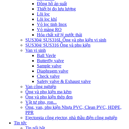
Đồng hồ áp suất
Thiết bị đo lưu lượng
Lõi lọc
Lõi lọc khí
Vỏ lọc tinh Inox
Vỏ màng RO
Hóa chất xử lý nước thải
SUS304/ SUS316L Ống và phụ kiện vi sinh
SUS304/ SUS316 Ống và phụ kiện
Van vi sinh
Ball Vavle
Butterfly valve
Sample valve
Diaphragm valve
Check valve
Safety valve & Exhaust valve
Van công nghiệp
Ống và phụ kiện mạ kẽm
Ống và phụ kiện thép đen
Vật tư phụ, ron...
Ống, van, phụ kiện Nhựa PVC, Clean PVC, HDPE,
PPR
Ejector
gia công ejector, nhà thầu điện công nghiệp
Tin tức
Tin nổi bật