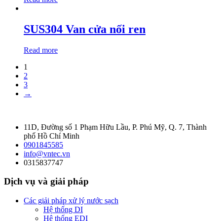
SUS304 Van cửa nối ren
Read more
1
2
3
→
11D, Đường số 1 Phạm Hữu Lầu, P. Phú Mỹ, Q. 7, Thành
phố Hồ Chí Minh
0901845585
info@vntec.vn
0315837747
Dịch vụ và giải pháp
Các giải pháp xử lý nước sạch
Hệ thống DI
Hệ thống EDI