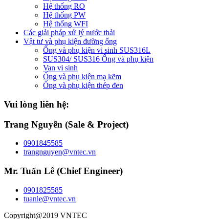
Hệ thống RO
Hệ thống PW
Hệ thống WFI
Các giải pháp xử lý nước thải
Vật tư và phụ kiện đường ống
Ống và phụ kiện vi sinh SUS316L
SUS304/ SUS316 Ống và phụ kiện
Van vi sinh
Ống và phụ kiện mạ kẽm
Ống và phụ kiện thép đen
Vui lòng liên hệ:
Trang Nguyễn (Sale & Project)
0901845585
trangnguyen@vntec.vn
Mr. Tuấn Lê (Chief Engineer)
0901825585
tuanle@vntec.vn
Copyright@2019 VNTEC