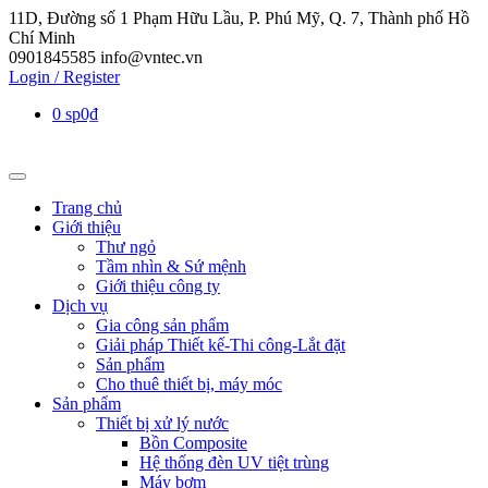
11D, Đường số 1 Phạm Hữu Lầu, P. Phú Mỹ, Q. 7, Thành phố Hồ
Chí Minh
0901845585
info@vntec.vn
Login / Register
0 sp
0₫
Trang chủ
Giới thiệu
Thư ngỏ
Tầm nhìn & Sứ mệnh
Giới thiệu công ty
Dịch vụ
Gia công sản phẩm
Giải pháp Thiết kế-Thi công-Lắt đặt
Sản phẩm
Cho thuê thiết bị, máy móc
Sản phẩm
Thiết bị xử lý nước
Bồn Composite
Hệ thống đèn UV tiệt trùng
Máy bơm