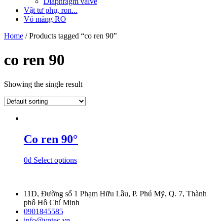
Diaphragm valve
Vật tư phụ, ron...
Vỏ màng RO
Home
/ Products tagged “co ren 90”
co ren 90
Showing the single result
Co ren 90°
0
₫
Select options
11D, Đường số 1 Phạm Hữu Lầu, P. Phú Mỹ, Q. 7, Thành
phố Hồ Chí Minh
0901845585
info@vntec.vn