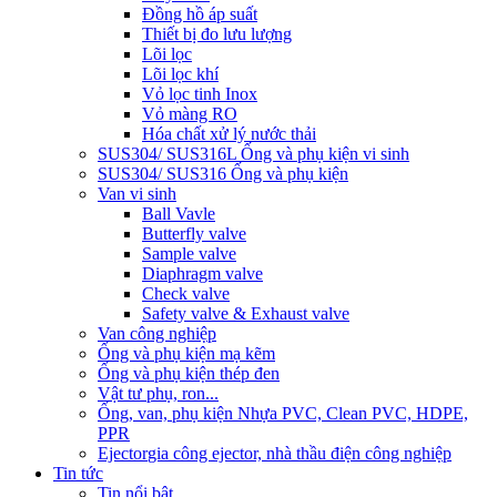
Đồng hồ áp suất
Thiết bị đo lưu lượng
Lõi lọc
Lõi lọc khí
Vỏ lọc tinh Inox
Vỏ màng RO
Hóa chất xử lý nước thải
SUS304/ SUS316L Ống và phụ kiện vi sinh
SUS304/ SUS316 Ống và phụ kiện
Van vi sinh
Ball Vavle
Butterfly valve
Sample valve
Diaphragm valve
Check valve
Safety valve & Exhaust valve
Van công nghiệp
Ống và phụ kiện mạ kẽm
Ống và phụ kiện thép đen
Vật tư phụ, ron...
Ống, van, phụ kiện Nhựa PVC, Clean PVC, HDPE,
PPR
Ejector
gia công ejector, nhà thầu điện công nghiệp
Tin tức
Tin nổi bật