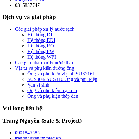
0315837747
Dịch vụ và giải pháp
Các giải pháp xử lý nước sạch
Hệ thống DI
Hệ thống EDI
Hệ thống RO
Hệ thống PW
Hệ thống WFI
Các giải pháp xử lý nước thải
Vật tư và phụ kiện đường ống
Ống và phụ kiện vi sinh SUS316L
SUS304/ SUS316 Ống và phụ kiện
Van vi sinh
Ống và phụ kiện mạ kẽm
Ống và phụ kiện thép đen
Vui lòng liên hệ:
Trang Nguyễn (Sale & Project)
0901845585
trangnguyen@vntec.vn