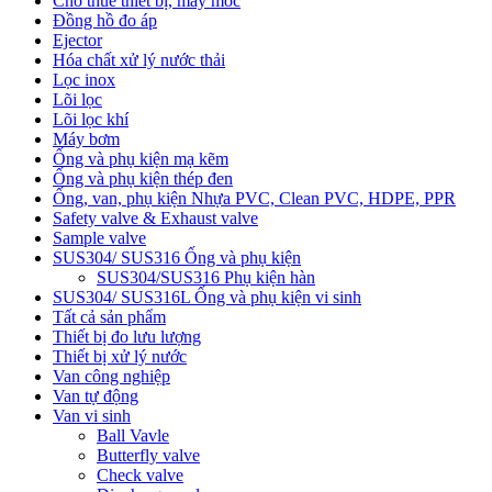
Cho thuê thiết bị, máy móc
Đồng hồ đo áp
Ejector
Hóa chất xử lý nước thải
Lọc inox
Lõi lọc
Lõi lọc khí
Máy bơm
Ống và phụ kiện mạ kẽm
Ống và phụ kiện thép đen
Ống, van, phụ kiện Nhựa PVC, Clean PVC, HDPE, PPR
Safety valve & Exhaust valve
Sample valve
SUS304/ SUS316 Ống và phụ kiện
SUS304/SUS316 Phụ kiện hàn
SUS304/ SUS316L Ống và phụ kiện vi sinh
Tất cả sản phẩm
Thiết bị đo lưu lượng
Thiết bị xử lý nước
Van công nghiệp
Van tự động
Van vi sinh
Ball Vavle
Butterfly valve
Check valve