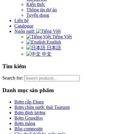
Kiến thức
Thông tin dự án
Tuyển dụng
Liên hệ
Catalogue
Ngôn ngữ:
Tiếng Việt
English
日本語
中文
Tìm kiếm
Search for:
Danh mục sản phẩm
Bơm cấp Ebara
Bơm chìm nước thải Tsurumi
Bơm định lượng
Bơm Grundfos
Bơm màng
Bồn composite