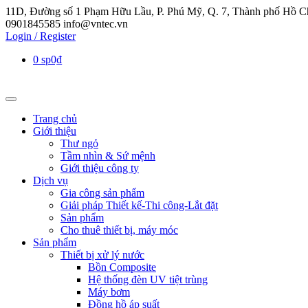
11D, Đường số 1 Phạm Hữu Lầu, P. Phú Mỹ, Q. 7, Thành phố Hồ C
0901845585
info@vntec.vn
Login / Register
0 sp
0₫
Trang chủ
Giới thiệu
Thư ngỏ
Tầm nhìn & Sứ mệnh
Giới thiệu công ty
Dịch vụ
Gia công sản phẩm
Giải pháp Thiết kế-Thi công-Lắt đặt
Sản phẩm
Cho thuê thiết bị, máy móc
Sản phẩm
Thiết bị xử lý nước
Bồn Composite
Hệ thống đèn UV tiệt trùng
Máy bơm
Đồng hồ áp suất