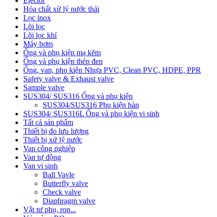
Ejector
Hóa chất xử lý nước thải
Lọc inox
Lõi lọc
Lõi lọc khí
Máy bơm
Ống và phụ kiện mạ kẽm
Ống và phụ kiện thép đen
Ống, van, phụ kiện Nhựa PVC, Clean PVC, HDPE, PPR
Safety valve & Exhaust valve
Sample valve
SUS304/ SUS316 Ống và phụ kiện
SUS304/SUS316 Phụ kiện hàn
SUS304/ SUS316L Ống và phụ kiện vi sinh
Tất cả sản phẩm
Thiết bị đo lưu lượng
Thiết bị xử lý nước
Van công nghiệp
Van tự động
Van vi sinh
Ball Vavle
Butterfly valve
Check valve
Diaphragm valve
Vật tư phụ, ron...