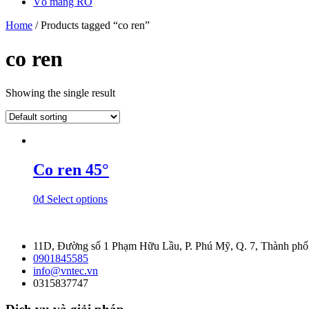
Vỏ màng RO
Home
/ Products tagged “co ren”
co ren
Showing the single result
Co ren 45°
0
₫
Select options
11D, Đường số 1 Phạm Hữu Lầu, P. Phú Mỹ, Q. 7, Thành ph
0901845585
info@vntec.vn
0315837747