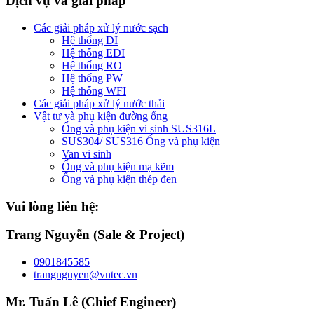
Dịch vụ và giải pháp
Các giải pháp xử lý nước sạch
Hệ thống DI
Hệ thống EDI
Hệ thống RO
Hệ thống PW
Hệ thống WFI
Các giải pháp xử lý nước thải
Vật tư và phụ kiện đường ống
Ống và phụ kiện vi sinh SUS316L
SUS304/ SUS316 Ống và phụ kiện
Van vi sinh
Ống và phụ kiện mạ kẽm
Ống và phụ kiện thép đen
Vui lòng liên hệ:
Trang Nguyễn (Sale & Project)
0901845585
trangnguyen@vntec.vn
Mr. Tuấn Lê (Chief Engineer)