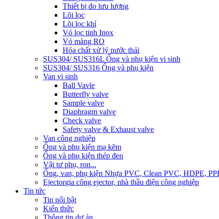
Thiết bị đo lưu lượng
Lõi lọc
Lõi lọc khí
Vỏ lọc tinh Inox
Vỏ màng RO
Hóa chất xử lý nước thải
SUS304/ SUS316L Ống và phụ kiện vi sinh
SUS304/ SUS316 Ống và phụ kiện
Van vi sinh
Ball Vavle
Butterfly valve
Sample valve
Diaphragm valve
Check valve
Safety valve & Exhaust valve
Van công nghiệp
Ống và phụ kiện mạ kẽm
Ống và phụ kiện thép đen
Vật tư phụ, ron...
Ống, van, phụ kiện Nhựa PVC, Clean PVC, HDPE, PP
Ejector
gia công ejector, nhà thầu điện công nghiệp
Tin tức
Tin nổi bật
Kiến thức
Thông tin dự án