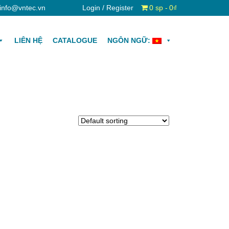
info@vntec.vn
Login / Register
0 sp
0₫
LIÊN HỆ
CATALOGUE
NGÔN NGỮ: