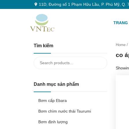
11D, Đường số 1 Phạm Hữu Lầu, P. Phú Mỹ, Q. 7
TRANG
Home
/ 
Tìm kiếm
co á
Search
for:
Showing
Danh mục sản phẩm
Bơm cấp Ebara
Bơm chìm nước thải Tsurumi
Bơm định lượng