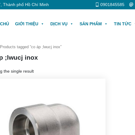
, Thành phố Hồ Chí Minh
0901845585
 CHỦ
GIỚI THIỆU
DỊCH VỤ
SẢN PHẨM
TIN TỨC
Products tagged “co áp ;lwucj inox”
p ;lwucj inox
 the single result