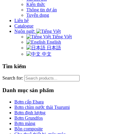
Kiến thức
Thông tin dự án
Tuyển dụng
Liên hệ
Catalogue
Ngôn ngữ:
Tiếng Việt
English
日本語
中文
Tìm kiếm
Search for:
Danh mục sản phẩm
Bơm cấp Ebara
Bơm chìm nước thải Tsurumi
Bơm định lượng
Bơm Grundfos
Bơm màng
Bồn composite