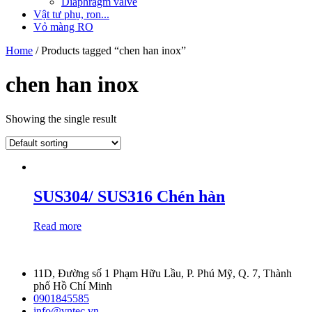
Diaphragm valve
Vật tư phụ, ron...
Vỏ màng RO
Home
/ Products tagged “chen han inox”
chen han inox
Showing the single result
SUS304/ SUS316 Chén hàn
Read more
11D, Đường số 1 Phạm Hữu Lầu, P. Phú Mỹ, Q. 7, Thành
phố Hồ Chí Minh
0901845585
info@vntec.vn