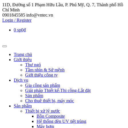
11D, Đường số 1 Phạm Hữu Lầu, P. Phú Mỹ, Q. 7, Thành phố Hồ
Chí Minh
0901845585
info@vntec.vn
Login / Register
0 sp
0₫
Trang chủ
Giới thiệu
Thư ngỏ
Tầm nhìn & Sứ mệnh
Giới thiệu công ty
Dịch vụ
Gia công sản phẩm
Giải pháp Thiết kế-Thi công-Lắt đặt
Sản phẩm
Cho thuê thiết bị, máy móc
Sản phẩm
Thiết bị xử lý nước
Bồn Composite
Hệ thống đèn UV tiệt trùng
Máy bơm