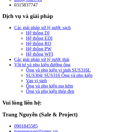
0315837747
Dịch vụ và giải pháp
Các giải pháp xử lý nước sạch
Hệ thống DI
Hệ thống EDI
Hệ thống RO
Hệ thống PW
Hệ thống WFI
Các giải pháp xử lý nước thải
Vật tư và phụ kiện đường ống
Ống và phụ kiện vi sinh SUS316L
SUS304/ SUS316 Ống và phụ kiện
Van vi sinh
Ống và phụ kiện mạ kẽm
Ống và phụ kiện thép đen
Vui lòng liên hệ:
Trang Nguyễn (Sale & Project)
0901845585
trangnguyen@vntec.vn