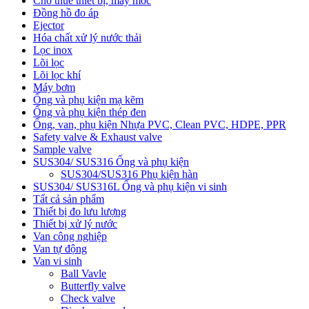
Cho thuê thiết bị, máy móc
Đồng hồ đo áp
Ejector
Hóa chất xử lý nước thải
Lọc inox
Lõi lọc
Lõi lọc khí
Máy bơm
Ống và phụ kiện mạ kẽm
Ống và phụ kiện thép đen
Ống, van, phụ kiện Nhựa PVC, Clean PVC, HDPE, PPR
Safety valve & Exhaust valve
Sample valve
SUS304/ SUS316 Ống và phụ kiện
SUS304/SUS316 Phụ kiện hàn
SUS304/ SUS316L Ống và phụ kiện vi sinh
Tất cả sản phẩm
Thiết bị đo lưu lượng
Thiết bị xử lý nước
Van công nghiệp
Van tự động
Van vi sinh
Ball Vavle
Butterfly valve
Check valve