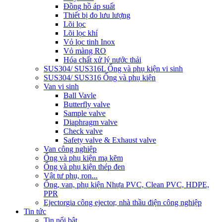
Đồng hồ áp suất
Thiết bị đo lưu lượng
Lõi lọc
Lõi lọc khí
Vỏ lọc tinh Inox
Vỏ màng RO
Hóa chất xử lý nước thải
SUS304/ SUS316L Ống và phụ kiện vi sinh
SUS304/ SUS316 Ống và phụ kiện
Van vi sinh
Ball Vavle
Butterfly valve
Sample valve
Diaphragm valve
Check valve
Safety valve & Exhaust valve
Van công nghiệp
Ống và phụ kiện mạ kẽm
Ống và phụ kiện thép đen
Vật tư phụ, ron...
Ống, van, phụ kiện Nhựa PVC, Clean PVC, HDPE,
PPR
Ejector
gia công ejector, nhà thầu điện công nghiệp
Tin tức
Tin nổi bật