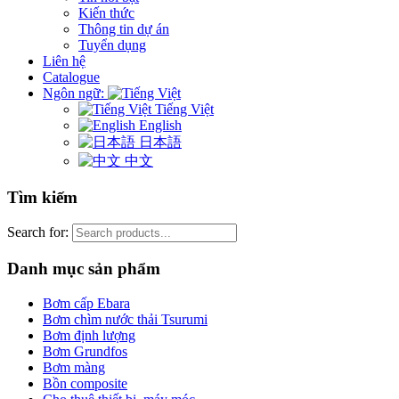
Kiến thức
Thông tin dự án
Tuyển dụng
Liên hệ
Catalogue
Ngôn ngữ:
Tiếng Việt
English
日本語
中文
Tìm kiếm
Search for:
Danh mục sản phẩm
Bơm cấp Ebara
Bơm chìm nước thải Tsurumi
Bơm định lượng
Bơm Grundfos
Bơm màng
Bồn composite