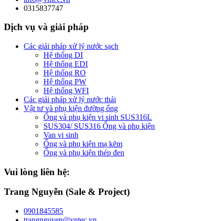
0315837747
Dịch vụ và giải pháp
Các giải pháp xử lý nước sạch
Hệ thống DI
Hệ thống EDI
Hệ thống RO
Hệ thống PW
Hệ thống WFI
Các giải pháp xử lý nước thải
Vật tư và phụ kiện đường ống
Ống và phụ kiện vi sinh SUS316L
SUS304/ SUS316 Ống và phụ kiện
Van vi sinh
Ống và phụ kiện mạ kẽm
Ống và phụ kiện thép đen
Vui lòng liên hệ:
Trang Nguyễn (Sale & Project)
0901845585
trangnguyen@vntec.vn