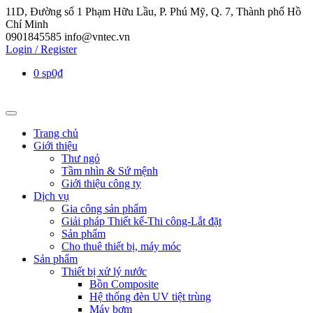
11D, Đường số 1 Phạm Hữu Lầu, P. Phú Mỹ, Q. 7, Thành phố Hồ
Chí Minh
0901845585
info@vntec.vn
Login / Register
0 sp
0₫
Trang chủ
Giới thiệu
Thư ngỏ
Tầm nhìn & Sứ mệnh
Giới thiệu công ty
Dịch vụ
Gia công sản phẩm
Giải pháp Thiết kế-Thi công-Lắt đặt
Sản phẩm
Cho thuê thiết bị, máy móc
Sản phẩm
Thiết bị xử lý nước
Bồn Composite
Hệ thống đèn UV tiệt trùng
Máy bơm