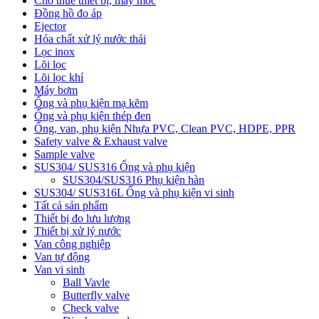
Cho thuê thiết bị, máy móc
Đồng hồ đo áp
Ejector
Hóa chất xử lý nước thải
Lọc inox
Lõi lọc
Lõi lọc khí
Máy bơm
Ống và phụ kiện mạ kẽm
Ống và phụ kiện thép đen
Ống, van, phụ kiện Nhựa PVC, Clean PVC, HDPE, PPR
Safety valve & Exhaust valve
Sample valve
SUS304/ SUS316 Ống và phụ kiện
SUS304/SUS316 Phụ kiện hàn
SUS304/ SUS316L Ống và phụ kiện vi sinh
Tất cả sản phẩm
Thiết bị đo lưu lượng
Thiết bị xử lý nước
Van công nghiệp
Van tự động
Van vi sinh
Ball Vavle
Butterfly valve
Check valve