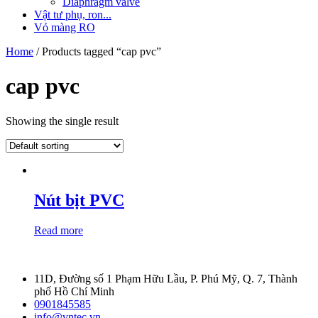
Diaphragm valve
Vật tư phụ, ron...
Vỏ màng RO
Home
/ Products tagged “cap pvc”
cap pvc
Showing the single result
Nút bịt PVC
Read more
11D, Đường số 1 Phạm Hữu Lầu, P. Phú Mỹ, Q. 7, Thành
phố Hồ Chí Minh
0901845585
info@vntec.vn