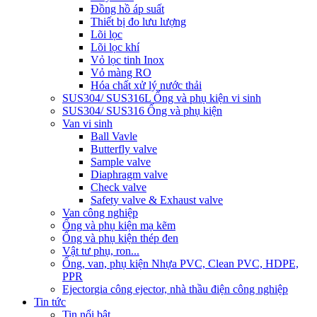
Đồng hồ áp suất
Thiết bị đo lưu lượng
Lõi lọc
Lõi lọc khí
Vỏ lọc tinh Inox
Vỏ màng RO
Hóa chất xử lý nước thải
SUS304/ SUS316L Ống và phụ kiện vi sinh
SUS304/ SUS316 Ống và phụ kiện
Van vi sinh
Ball Vavle
Butterfly valve
Sample valve
Diaphragm valve
Check valve
Safety valve & Exhaust valve
Van công nghiệp
Ống và phụ kiện mạ kẽm
Ống và phụ kiện thép đen
Vật tư phụ, ron...
Ống, van, phụ kiện Nhựa PVC, Clean PVC, HDPE,
PPR
Ejector
gia công ejector, nhà thầu điện công nghiệp
Tin tức
Tin nổi bật