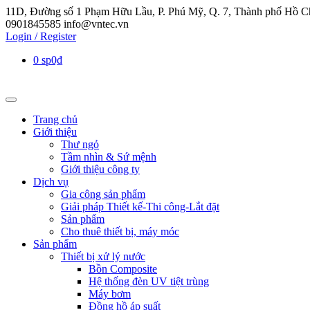
11D, Đường số 1 Phạm Hữu Lầu, P. Phú Mỹ, Q. 7, Thành phố Hồ C
0901845585
info@vntec.vn
Login / Register
0 sp
0₫
Trang chủ
Giới thiệu
Thư ngỏ
Tầm nhìn & Sứ mệnh
Giới thiệu công ty
Dịch vụ
Gia công sản phẩm
Giải pháp Thiết kế-Thi công-Lắt đặt
Sản phẩm
Cho thuê thiết bị, máy móc
Sản phẩm
Thiết bị xử lý nước
Bồn Composite
Hệ thống đèn UV tiệt trùng
Máy bơm
Đồng hồ áp suất