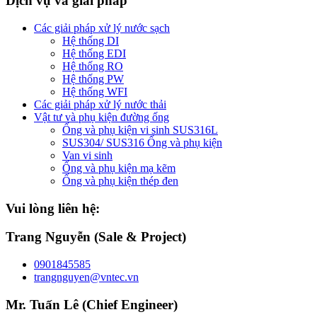
Dịch vụ và giải pháp
Các giải pháp xử lý nước sạch
Hệ thống DI
Hệ thống EDI
Hệ thống RO
Hệ thống PW
Hệ thống WFI
Các giải pháp xử lý nước thải
Vật tư và phụ kiện đường ống
Ống và phụ kiện vi sinh SUS316L
SUS304/ SUS316 Ống và phụ kiện
Van vi sinh
Ống và phụ kiện mạ kẽm
Ống và phụ kiện thép đen
Vui lòng liên hệ:
Trang Nguyễn (Sale & Project)
0901845585
trangnguyen@vntec.vn
Mr. Tuấn Lê (Chief Engineer)