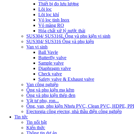
Thiết bị đo lưu lượng
Lõi lọc
Lõi lọc khí
Vỏ lọc tinh Inox
Vỏ màng RO
Hóa chất xử lý nước thải
SUS304/ SUS316L Ống và phụ kiện vi sinh
SUS304/ SUS316 Ống và phụ kiện
Van vi sinh
Ball Vavle
Butterfly valve
Sample valve
Diaphragm valve
Check valve
Safety valve & Exhaust valve
Van công nghiệp
Ống và phụ kiện mạ kẽm
Ống và phụ kiện thép đen
Vật tư phụ, ron...
Ống, van, phụ kiện Nhựa PVC, Clean PVC, HDPE, PP
Ejector
gia công ejector, nhà thầu điện công nghiệp
Tin tức
Tin nổi bật
Kiến thức
Thông tin dự án