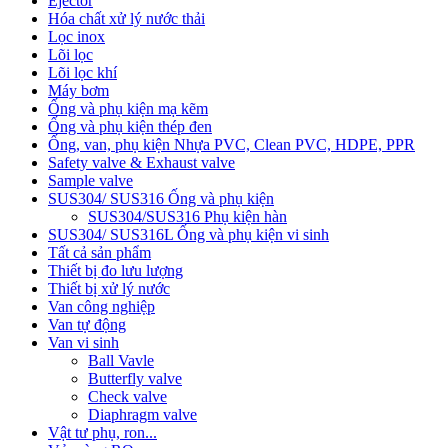
Ejector
Hóa chất xử lý nước thải
Lọc inox
Lõi lọc
Lõi lọc khí
Máy bơm
Ống và phụ kiện mạ kẽm
Ống và phụ kiện thép đen
Ống, van, phụ kiện Nhựa PVC, Clean PVC, HDPE, PPR
Safety valve & Exhaust valve
Sample valve
SUS304/ SUS316 Ống và phụ kiện
SUS304/SUS316 Phụ kiện hàn
SUS304/ SUS316L Ống và phụ kiện vi sinh
Tất cả sản phẩm
Thiết bị đo lưu lượng
Thiết bị xử lý nước
Van công nghiệp
Van tự động
Van vi sinh
Ball Vavle
Butterfly valve
Check valve
Diaphragm valve
Vật tư phụ, ron...