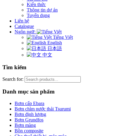
Kiến thức
Thông tin dự án
Tuyển dụng
Liên hệ
Catalogue
Ngôn ngữ:
Tiếng Việt
English
日本語
中文
Tìm kiếm
Search for:
Danh mục sản phẩm
Bơm cấp Ebara
Bơm chìm nước thải Tsurumi
Bơm định lượng
Bơm Grundfos
Bơm màng
Bồn composite