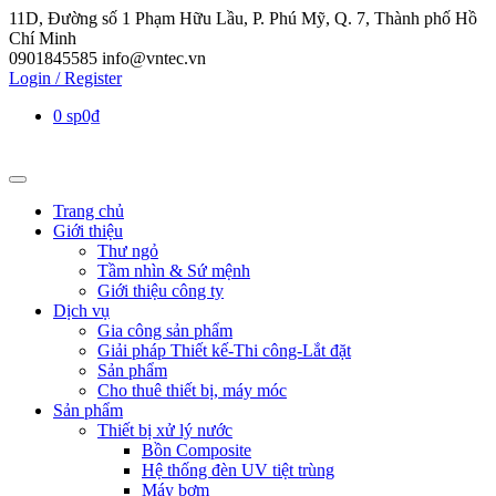
11D, Đường số 1 Phạm Hữu Lầu, P. Phú Mỹ, Q. 7, Thành phố Hồ
Chí Minh
0901845585
info@vntec.vn
Login / Register
0 sp
0₫
Trang chủ
Giới thiệu
Thư ngỏ
Tầm nhìn & Sứ mệnh
Giới thiệu công ty
Dịch vụ
Gia công sản phẩm
Giải pháp Thiết kế-Thi công-Lắt đặt
Sản phẩm
Cho thuê thiết bị, máy móc
Sản phẩm
Thiết bị xử lý nước
Bồn Composite
Hệ thống đèn UV tiệt trùng
Máy bơm