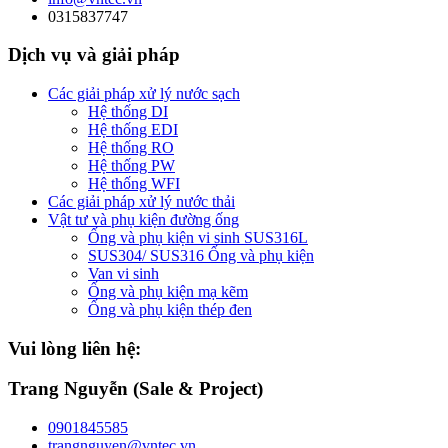
0315837747
Dịch vụ và giải pháp
Các giải pháp xử lý nước sạch
Hệ thống DI
Hệ thống EDI
Hệ thống RO
Hệ thống PW
Hệ thống WFI
Các giải pháp xử lý nước thải
Vật tư và phụ kiện đường ống
Ống và phụ kiện vi sinh SUS316L
SUS304/ SUS316 Ống và phụ kiện
Van vi sinh
Ống và phụ kiện mạ kẽm
Ống và phụ kiện thép đen
Vui lòng liên hệ:
Trang Nguyễn (Sale & Project)
0901845585
trangnguyen@vntec.vn