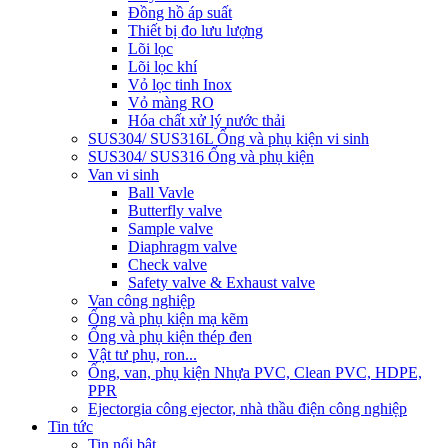
Đồng hồ áp suất
Thiết bị đo lưu lượng
Lõi lọc
Lõi lọc khí
Vỏ lọc tinh Inox
Vỏ màng RO
Hóa chất xử lý nước thải
SUS304/ SUS316L Ống và phụ kiện vi sinh
SUS304/ SUS316 Ống và phụ kiện
Van vi sinh
Ball Vavle
Butterfly valve
Sample valve
Diaphragm valve
Check valve
Safety valve & Exhaust valve
Van công nghiệp
Ống và phụ kiện mạ kẽm
Ống và phụ kiện thép đen
Vật tư phụ, ron...
Ống, van, phụ kiện Nhựa PVC, Clean PVC, HDPE,
PPR
Ejector
gia công ejector, nhà thầu điện công nghiệp
Tin tức
Tin nổi bật