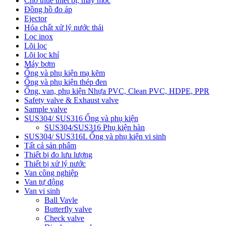
Cho thuê thiết bị, máy móc
Đồng hồ đo áp
Ejector
Hóa chất xử lý nước thải
Lọc inox
Lõi lọc
Lõi lọc khí
Máy bơm
Ống và phụ kiện mạ kẽm
Ống và phụ kiện thép đen
Ống, van, phụ kiện Nhựa PVC, Clean PVC, HDPE, PPR
Safety valve & Exhaust valve
Sample valve
SUS304/ SUS316 Ống và phụ kiện
SUS304/SUS316 Phụ kiện hàn
SUS304/ SUS316L Ống và phụ kiện vi sinh
Tất cả sản phẩm
Thiết bị đo lưu lượng
Thiết bị xử lý nước
Van công nghiệp
Van tự động
Van vi sinh
Ball Vavle
Butterfly valve
Check valve