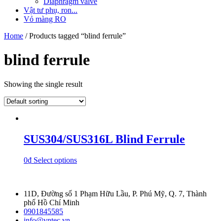
Diaphragm valve
Vật tư phụ, ron...
Vỏ màng RO
Home
/ Products tagged “blind ferrule”
blind ferrule
Showing the single result
SUS304/SUS316L Blind Ferrule
0
₫
Select options
11D, Đường số 1 Phạm Hữu Lầu, P. Phú Mỹ, Q. 7, Thành
phố Hồ Chí Minh
0901845585
info@vntec.vn