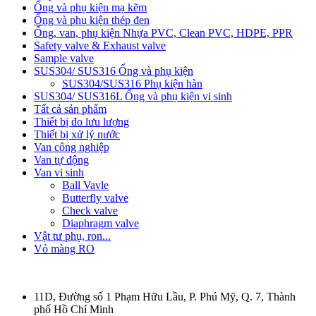
Ống và phụ kiện mạ kẽm
Ống và phụ kiện thép đen
Ống, van, phụ kiện Nhựa PVC, Clean PVC, HDPE, PPR
Safety valve & Exhaust valve
Sample valve
SUS304/ SUS316 Ống và phụ kiện
SUS304/SUS316 Phụ kiện hàn
SUS304/ SUS316L Ống và phụ kiện vi sinh
Tất cả sản phẩm
Thiết bị đo lưu lượng
Thiết bị xử lý nước
Van công nghiệp
Van tự động
Van vi sinh
Ball Vavle
Butterfly valve
Check valve
Diaphragm valve
Vật tư phụ, ron...
Vỏ màng RO
11D, Đường số 1 Phạm Hữu Lầu, P. Phú Mỹ, Q. 7, Thành
phố Hồ Chí Minh