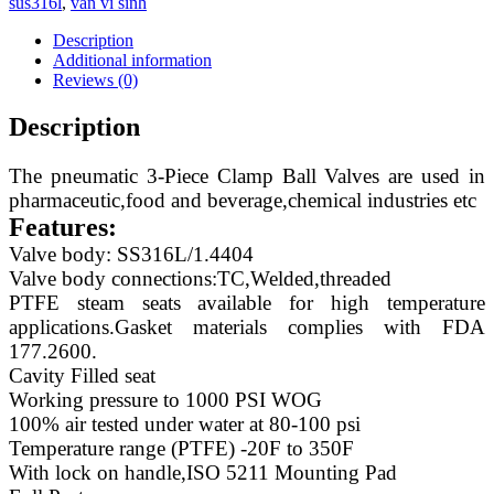
sus316l
,
van vi sinh
Description
Additional information
Reviews (0)
Description
The pneumatic 3-Piece Clamp Ball Valves are used in
pharmaceutic,food and beverage,chemical industries etc
Features:
Valve body: SS316L/1.4404
Valve body connections:TC,Welded,threaded
PTFE steam seats available for high temperature
applications.Gasket materials complies with FDA
177.2600.
Cavity Filled seat
Working pressure to 1000 PSI WOG
100% air tested under water at 80-100 psi
Temperature range (PTFE) -20F to 350F
With lock on handle,ISO 5211 Mounting Pad