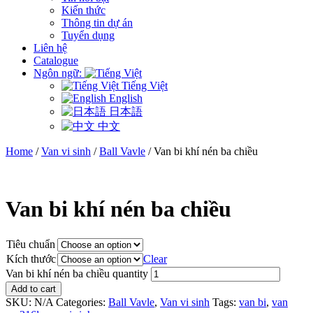
Kiến thức
Thông tin dự án
Tuyển dụng
Liên hệ
Catalogue
Ngôn ngữ:
Tiếng Việt
English
日本語
中文
Home
/
Van vi sinh
/
Ball Vavle
/ Van bi khí nén ba chiều
Van bi khí nén ba chiều
Tiêu chuẩn
Kích thước
Clear
Van bi khí nén ba chiều quantity
Add to cart
SKU:
N/A
Categories:
Ball Vavle
,
Van vi sinh
Tags:
van bi
,
van