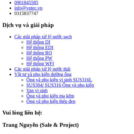
0901845585
info@vntec.vn
0315837747
Dịch vụ và giải pháp
Các giải pháp xử lý nước sạch
Hệ thống DI
Hệ thống EDI
Hệ thống RO
Hệ thống PW
Hệ thống WFI
Các giải pháp xử lý nước thải
Vật tư và phụ kiện đường ống
Ống và phụ kiện vi sinh SUS316L
SUS304/ SUS316 Ống và phụ kiện
Van vi sinh
Ống và phụ kiện mạ kẽm
Ống và phụ kiện thép đen
Vui lòng liên hệ:
Trang Nguyễn (Sale & Project)