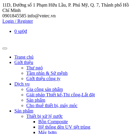
11D, Đường số 1 Phạm Hữu Lầu, P. Phú Mỹ, Q. 7, Thành phố Hồ
Chí Minh
0901845585
info@vntec.vn
Login / Register
0 sp
0₫
Trang chủ
Giới thiệu
Thư ngỏ
Tầm nhìn & Sứ mệnh
Giới thiệu công ty
Dịch vụ
Gia công sản phẩm
Giải pháp Thiết kế-Thi công-Lắt đặt
Sản phẩm
Cho thuê thiết bị, máy móc
Sản phẩm
Thiết bị xử lý nước
Bồn Composite
Hệ thống đèn UV tiệt trùng
Máy bơm