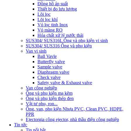
Đồng hồ áp suất
Thiết bị đo lưu lượng
Lõi lọc
Lõi lọc khí
Vỏ lọc tinh Inox
Vỏ màng RO
Hóa chất xử lý nước thải
SUS304/ SUS316L Ống và phụ kiện vi sinh
SUS304/ SUS316 Ống và phụ kiện
Van vi sinh
Ball Vavle
Butterfly valve
Sample valve
Diaphragm valve
Check valve
Safety valve & Exhaust valve
Van công nghiệp
Ống và phụ kiện mạ kẽm
Ống và phụ kiện thép đen
Vật tư phụ, ron...
Ống, van, phụ kiện Nhựa PVC, Clean PVC, HDPE,
PPR
Ejector
gia công ejector, nhà thầu điện công nghiệp
Tin tức
Tin nổi bật