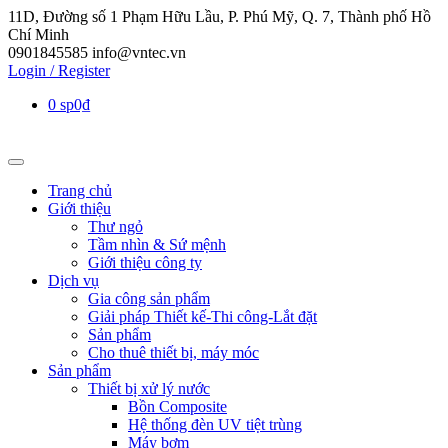
11D, Đường số 1 Phạm Hữu Lầu, P. Phú Mỹ, Q. 7, Thành phố Hồ
Chí Minh
0901845585
info@vntec.vn
Login / Register
0 sp
0₫
Trang chủ
Giới thiệu
Thư ngỏ
Tầm nhìn & Sứ mệnh
Giới thiệu công ty
Dịch vụ
Gia công sản phẩm
Giải pháp Thiết kế-Thi công-Lắt đặt
Sản phẩm
Cho thuê thiết bị, máy móc
Sản phẩm
Thiết bị xử lý nước
Bồn Composite
Hệ thống đèn UV tiệt trùng
Máy bơm