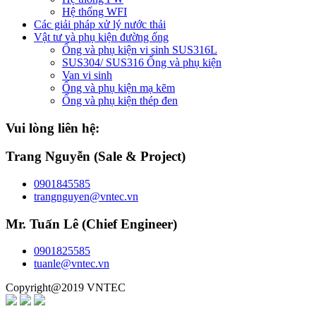
Hệ thống WFI
Các giải pháp xử lý nước thải
Vật tư và phụ kiện đường ống
Ống và phụ kiện vi sinh SUS316L
SUS304/ SUS316 Ống và phụ kiện
Van vi sinh
Ống và phụ kiện mạ kẽm
Ống và phụ kiện thép đen
Vui lòng liên hệ:
Trang Nguyễn (Sale & Project)
0901845585
trangnguyen@vntec.vn
Mr. Tuấn Lê (Chief Engineer)
0901825585
tuanle@vntec.vn
Copyright@2019 VNTEC