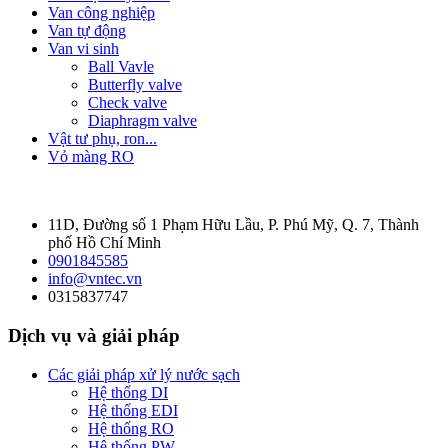
Van công nghiệp
Van tự động
Van vi sinh
Ball Vavle
Butterfly valve
Check valve
Diaphragm valve
Vật tư phụ, ron...
Vỏ màng RO
11D, Đường số 1 Phạm Hữu Lầu, P. Phú Mỹ, Q. 7, Thành
phố Hồ Chí Minh
0901845585
info@vntec.vn
0315837747
Dịch vụ và giải pháp
Các giải pháp xử lý nước sạch
Hệ thống DI
Hệ thống EDI
Hệ thống RO
Hệ thống PW