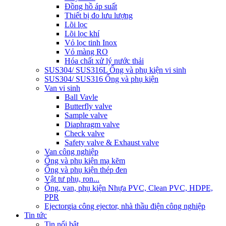
Đồng hồ áp suất
Thiết bị đo lưu lượng
Lõi lọc
Lõi lọc khí
Vỏ lọc tinh Inox
Vỏ màng RO
Hóa chất xử lý nước thải
SUS304/ SUS316L Ống và phụ kiện vi sinh
SUS304/ SUS316 Ống và phụ kiện
Van vi sinh
Ball Vavle
Butterfly valve
Sample valve
Diaphragm valve
Check valve
Safety valve & Exhaust valve
Van công nghiệp
Ống và phụ kiện mạ kẽm
Ống và phụ kiện thép đen
Vật tư phụ, ron...
Ống, van, phụ kiện Nhựa PVC, Clean PVC, HDPE,
PPR
Ejector
gia công ejector, nhà thầu điện công nghiệp
Tin tức
Tin nổi bật