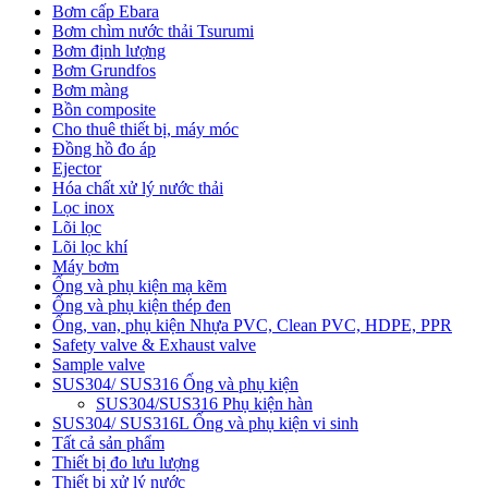
Bơm cấp Ebara
Bơm chìm nước thải Tsurumi
Bơm định lượng
Bơm Grundfos
Bơm màng
Bồn composite
Cho thuê thiết bị, máy móc
Đồng hồ đo áp
Ejector
Hóa chất xử lý nước thải
Lọc inox
Lõi lọc
Lõi lọc khí
Máy bơm
Ống và phụ kiện mạ kẽm
Ống và phụ kiện thép đen
Ống, van, phụ kiện Nhựa PVC, Clean PVC, HDPE, PPR
Safety valve & Exhaust valve
Sample valve
SUS304/ SUS316 Ống và phụ kiện
SUS304/SUS316 Phụ kiện hàn
SUS304/ SUS316L Ống và phụ kiện vi sinh
Tất cả sản phẩm
Thiết bị đo lưu lượng
Thiết bị xử lý nước