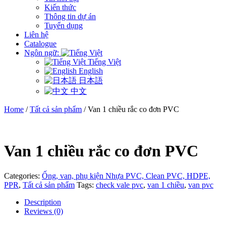
Kiến thức
Thông tin dự án
Tuyển dụng
Liên hệ
Catalogue
Ngôn ngữ:
Tiếng Việt
English
日本語
中文
Home
/
Tất cả sản phẩm
/ Van 1 chiều rắc co đơn PVC
Van 1 chiều rắc co đơn PVC
Categories:
Ống, van, phụ kiện Nhựa PVC, Clean PVC, HDPE,
PPR
,
Tất cả sản phẩm
Tags:
check vale pvc
,
van 1 chiều
,
van pvc
Description
Reviews (0)