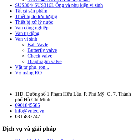
SUS304/ SUS316L Ống và phụ kiện vi sinh
Tất cả sản phẩm
Thiết bị đo lưu lượng
Thiết bị xử lý nước
Van công nghiệp
Van tự động
Van vi sinh
Ball Vavle
Butterfly valve
Check valve
Diaphragm valve
Vật tư phụ, ron...
Vỏ màng RO
11D, Đường số 1 Phạm Hữu Lầu, P. Phú Mỹ, Q. 7, Thành
phố Hồ Chí Minh
0901845585
info@vntec.vn
0315837747
Dịch vụ và giải pháp