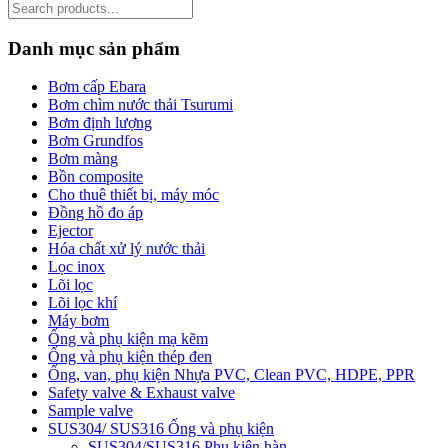
Search
for:
Danh mục sản phẩm
Bơm cấp Ebara
Bơm chìm nước thải Tsurumi
Bơm định lượng
Bơm Grundfos
Bơm màng
Bồn composite
Cho thuê thiết bị, máy móc
Đồng hồ đo áp
Ejector
Hóa chất xử lý nước thải
Lọc inox
Lõi lọc
Lõi lọc khí
Máy bơm
Ống và phụ kiện mạ kẽm
Ống và phụ kiện thép đen
Ống, van, phụ kiện Nhựa PVC, Clean PVC, HDPE, PPR
Safety valve & Exhaust valve
Sample valve
SUS304/ SUS316 Ống và phụ kiện
SUS304/SUS316 Phụ kiện hàn