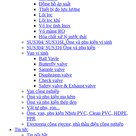
Đồng hồ áp suất
Thiết bị đo lưu lượng
Lõi lọc
Lõi lọc khí
Vỏ lọc tinh Inox
Vỏ màng RO
Hóa chất xử lý nước thải
SUS304/ SUS316L Ống và phụ kiện vi sinh
SUS304/ SUS316 Ống và phụ kiện
Van vi sinh
Ball Vavle
Butterfly valve
Sample valve
Diaphragm valve
Check valve
Safety valve & Exhaust valve
Van công nghiệp
Ống và phụ kiện mạ kẽm
Ống và phụ kiện thép đen
Vật tư phụ, ron...
Ống, van, phụ kiện Nhựa PVC, Clean PVC, HDPE,
PPR
Ejector
gia công ejector, nhà thầu điện công nghiệp
Tin tức
Tin nổi bật