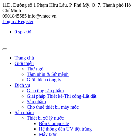
11D, Đường số 1 Phạm Hữu Lầu, P. Phú Mỹ, Q. 7, Thành phố Hồ
Chí Minh
0901845585
info@vntec.vn
Login / Register
0 sp
0₫
Trang chủ
Giới thiệu
Thư ngỏ
Tầm nhìn & Sứ mệnh
Giới thiệu công ty
Dịch vụ
Gia công sản phẩm
Giải pháp Thiết kế-Thi công-Lắt đặt
Sản phẩm
Cho thuê thiết bị, máy móc
Sản phẩm
Thiết bị xử lý nước
Bồn Composite
Hệ thống đèn UV tiệt trùng
Máy bơm