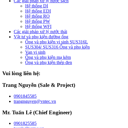
Các giải pháp xử lý nước sạch
Hệ thống DI
Hệ thống EDI
Hệ thống RO
Hệ thống PW
Hệ thống WFI
Các giải pháp xử lý nước thải
Vật tư và phụ kiện đường ống
Ống và phụ kiện vi sinh SUS316L
SUS304/ SUS316 Ống và phụ kiện
Van vi sinh
Ống và phụ kiện mạ kẽm
Ống và phụ kiện thép đen
Vui lòng liên hệ:
Trang Nguyễn (Sale & Project)
0901845585
trangnguyen@vntec.vn
Mr. Tuấn Lê (Chief Engineer)
0901825585