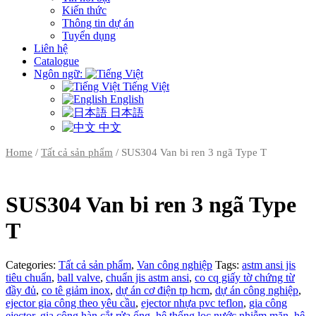
Kiến thức
Thông tin dự án
Tuyển dụng
Liên hệ
Catalogue
Ngôn ngữ:
Tiếng Việt
English
日本語
中文
Home
/
Tất cả sản phẩm
/ SUS304 Van bi ren 3 ngã Type T
SUS304 Van bi ren 3 ngã Type
T
Categories:
Tất cả sản phẩm
,
Van công nghiệp
Tags:
astm ansi jis
tiêu chuẩn
,
ball valve
,
chuẩn jis astm ansi
,
co cq giấy tờ chứng từ
đầy đủ
,
co tê giảm inox
,
dự án cơ điện tp hcm
,
dự án công nghiệp
,
ejector gia công theo yêu cầu
,
ejector nhựa pvc teflon
,
gia công
ejector
,
gia công hàn cắt rửa ống
,
hệ thống lọc nước nhiễm mặn
,
hệ