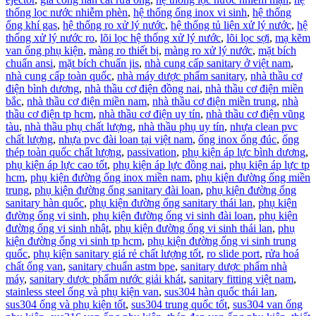
thống lọc nước nhiễm phèn
,
hệ thống ống inox vi sinh
,
hệ thống
ống khí gas
,
hệ thống ro xử lý nước
,
hệ thống tủ liện xử lý nước
,
hệ
thống xử lý nước ro
,
lõi lọc hệ thống xử lý nước
,
lõi lọc sợi
,
mạ kẽm
van ống phụ kiện
,
màng ro thiết bị
,
màng ro xử lý nước
,
mặt bích
chuẩn ansi
,
mặt bích chuẩn jis
,
nhà cung cấp sanitary ở việt nam
,
nhà cung cấp toàn quốc
,
nhà máy dược phẩm sanitary
,
nhà thầu cơ
điện bình dương
,
nhà thầu cơ điện đồng nai
,
nhà thầu cơ điện miền
bắc
,
nhà thầu cơ điện miền nam
,
nhà thầu cơ điện miền trung
,
nhà
thầu cơ điện tp hcm
,
nhà thầu cơ điện uy tín
,
nhà thầu cơ điện vũng
tàu
,
nhà thầu phụ chất lượng
,
nhà thầu phụ uy tín
,
nhựa clean pvc
chất lượng
,
nhựa pvc đài loan tại việt nam
,
ống inox ống đúc
,
ống
thép toàn quốc chất lượng
,
passivation
,
phụ kiện áp lực bình dương
,
phụ kiện áp lực cao tốt
,
phụ kiện áp lực đồng nai
,
phụ kiện áp lực tp
hcm
,
phụ kiện đường ống inox miền nam
,
phụ kiện đường ống miền
trung
,
phụ kiện đường ống sanitary đài loan
,
phụ kiện đường ống
sanitary hàn quốc
,
phụ kiện đường ống sanitary thái lan
,
phụ kiện
đường ống vi sinh
,
phụ kiện đường ống vi sinh đài loan
,
phụ kiện
đường ống vi sinh nhật
,
phụ kiện đường ống vi sinh thái lan
,
phụ
kiện đường ống vi sinh tp hcm
,
phụ kiện đường ống vi sinh trung
quốc
,
phụ kiện sanitary giá rẻ chất lượng tốt
,
ro slide port
,
rửa hoá
chất ống van
,
sanitary chuẩn astm bpe
,
sanitary dược phẩm nhà
máy
,
sanitary dược phẩm nước giải khát
,
sanitary fitting việt nam
,
stainless steel ống và phụ kiện van
,
sus304 hàn quốc thái lan
,
sus304 ống và phụ kiện tốt
,
sus304 trung quốc tốt
,
sus304 van ống