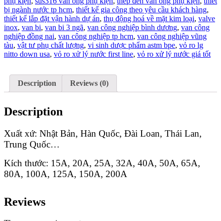
phụ kiện
,
sus316 van ống phụ kiện
,
thép đen van ống phụ kiện
,
thiết
bị ngành nước tp hcm
,
thiết kế gia công theo yêu cầu khách hàng
,
thiết kế lắp đặt vận hành dự án
,
thụ động hoá về mặt kim loại
,
valve
inox
,
van bi
,
van bi 3 ngã
,
van công nghiệp bình dương
,
van công
nghiệp đồng nai
,
van công nghiệp tp hcm
,
van công nghiệp vũng
tàu
,
vật tư phụ chất lượng
,
vi sinh dược phẩm astm bpe
,
vỏ ro lg
nitto down usa
,
vỏ ro xử lý nước first line
,
vỏ ro xử lý nước giá tốt
Description
Reviews (0)
Description
Xuất xứ: Nhật Bản, Hàn Quốc, Đài Loan, Thái Lan,
Trung Quốc…
Kích thước: 15A, 20A, 25A, 32A, 40A, 50A, 65A,
80A, 100A, 125A, 150A, 200A
Reviews