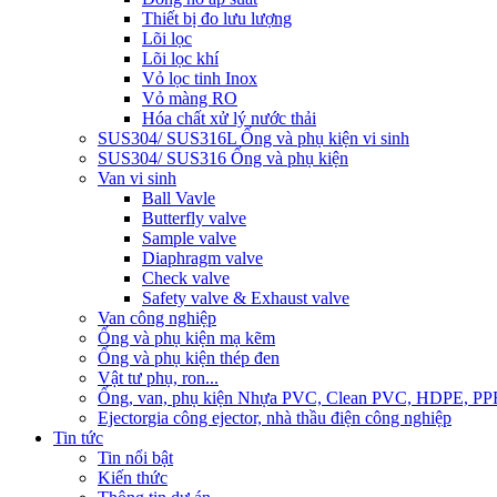
Thiết bị đo lưu lượng
Lõi lọc
Lõi lọc khí
Vỏ lọc tinh Inox
Vỏ màng RO
Hóa chất xử lý nước thải
SUS304/ SUS316L Ống và phụ kiện vi sinh
SUS304/ SUS316 Ống và phụ kiện
Van vi sinh
Ball Vavle
Butterfly valve
Sample valve
Diaphragm valve
Check valve
Safety valve & Exhaust valve
Van công nghiệp
Ống và phụ kiện mạ kẽm
Ống và phụ kiện thép đen
Vật tư phụ, ron...
Ống, van, phụ kiện Nhựa PVC, Clean PVC, HDPE, PP
Ejector
gia công ejector, nhà thầu điện công nghiệp
Tin tức
Tin nổi bật
Kiến thức