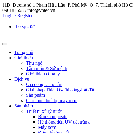
11D, Đường số 1 Phạm Hữu Lầu, P. Phú Mỹ, Q. 7, Thành phố Hồ C
0901845585
info@vntec.vn
Login / Register
0 sp
0₫
Trang chủ
Giới thiệu
Thư ngỏ
Tầm nhìn & Sứ mệnh
Giới thiệu công ty
Dịch vụ
Gia công sản phẩm
Giải pháp Thiết kế-Thi công-Lắt đặt
Sản phẩm
Cho thuê thiết bị, máy móc
Sản phẩm
Thiết bị xử lý nước
Bồn Composite
Hệ thống đèn UV tiệt trùng
Máy bơm
Đồng hồ áp suất