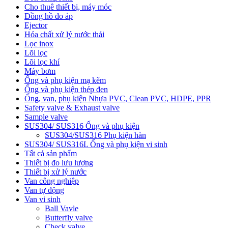
Cho thuê thiết bị, máy móc
Đồng hồ đo áp
Ejector
Hóa chất xử lý nước thải
Lọc inox
Lõi lọc
Lõi lọc khí
Máy bơm
Ống và phụ kiện mạ kẽm
Ống và phụ kiện thép đen
Ống, van, phụ kiện Nhựa PVC, Clean PVC, HDPE, PPR
Safety valve & Exhaust valve
Sample valve
SUS304/ SUS316 Ống và phụ kiện
SUS304/SUS316 Phụ kiện hàn
SUS304/ SUS316L Ống và phụ kiện vi sinh
Tất cả sản phẩm
Thiết bị đo lưu lượng
Thiết bị xử lý nước
Van công nghiệp
Van tự động
Van vi sinh
Ball Vavle
Butterfly valve
Check valve