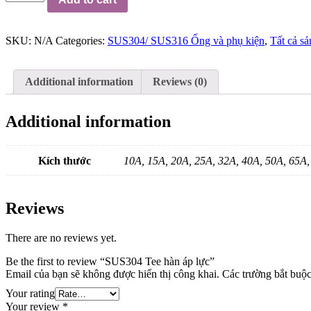
Tee
hàn
áp
SKU:
N/A
Categories:
SUS304/ SUS316 Ống và phụ kiện
,
Tất cả s
lực
quantity
Additional information
Reviews (0)
Additional information
Kích thước
10A, 15A, 20A, 25A, 32A, 40A, 50A, 65A
Reviews
There are no reviews yet.
Be the first to review “SUS304 Tee hàn áp lực”
Email của bạn sẽ không được hiển thị công khai.
Các trường bắt buộ
Your rating
Your review
*