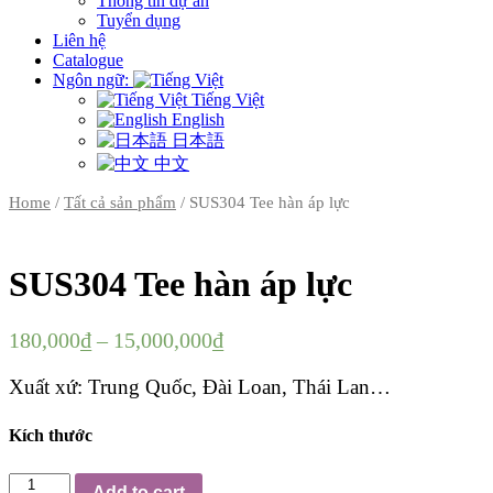
Thông tin dự án
Tuyển dụng
Liên hệ
Catalogue
Ngôn ngữ:
Tiếng Việt
English
日本語
中文
Home
/
Tất cả sản phẩm
/ SUS304 Tee hàn áp lực
SUS304 Tee hàn áp lực
180,000
₫
–
15,000,000
₫
Xuất xứ: Trung Quốc, Đài Loan, Thái Lan…
Kích thước
SUS304
Add to cart