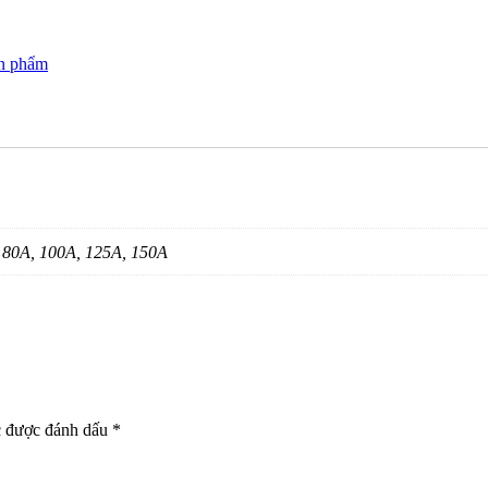
ản phẩm
, 80A, 100A, 125A, 150A
c được đánh dấu
*