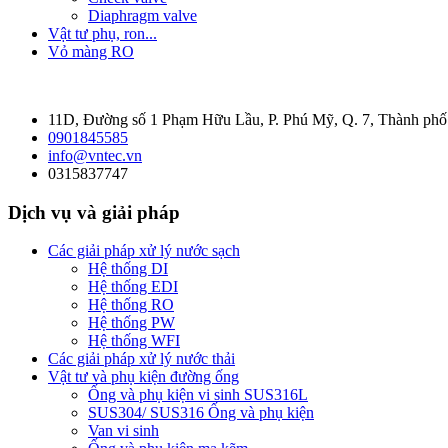
Diaphragm valve
Vật tư phụ, ron...
Vỏ màng RO
11D, Đường số 1 Phạm Hữu Lầu, P. Phú Mỹ, Q. 7, Thành ph
0901845585
info@vntec.vn
0315837747
Dịch vụ và giải pháp
Các giải pháp xử lý nước sạch
Hệ thống DI
Hệ thống EDI
Hệ thống RO
Hệ thống PW
Hệ thống WFI
Các giải pháp xử lý nước thải
Vật tư và phụ kiện đường ống
Ống và phụ kiện vi sinh SUS316L
SUS304/ SUS316 Ống và phụ kiện
Van vi sinh