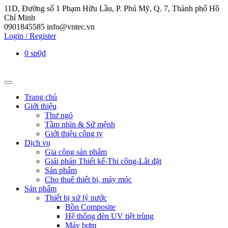
11D, Đường số 1 Phạm Hữu Lầu, P. Phú Mỹ, Q. 7, Thành phố Hồ
Chí Minh
0901845585
info@vntec.vn
Login / Register
0 sp
0₫
Trang chủ
Giới thiệu
Thư ngỏ
Tầm nhìn & Sứ mệnh
Giới thiệu công ty
Dịch vụ
Gia công sản phẩm
Giải pháp Thiết kế-Thi công-Lắt đặt
Sản phẩm
Cho thuê thiết bị, máy móc
Sản phẩm
Thiết bị xử lý nước
Bồn Composite
Hệ thống đèn UV tiệt trùng
Máy bơm