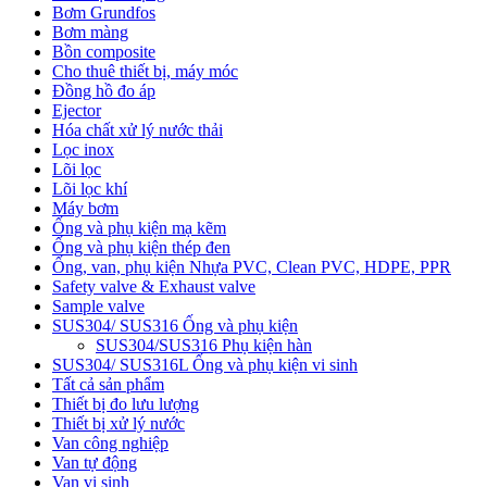
Bơm Grundfos
Bơm màng
Bồn composite
Cho thuê thiết bị, máy móc
Đồng hồ đo áp
Ejector
Hóa chất xử lý nước thải
Lọc inox
Lõi lọc
Lõi lọc khí
Máy bơm
Ống và phụ kiện mạ kẽm
Ống và phụ kiện thép đen
Ống, van, phụ kiện Nhựa PVC, Clean PVC, HDPE, PPR
Safety valve & Exhaust valve
Sample valve
SUS304/ SUS316 Ống và phụ kiện
SUS304/SUS316 Phụ kiện hàn
SUS304/ SUS316L Ống và phụ kiện vi sinh
Tất cả sản phẩm
Thiết bị đo lưu lượng
Thiết bị xử lý nước
Van công nghiệp
Van tự động
Van vi sinh