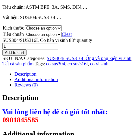
Tiêu chuẩn: ASTM BPE, 3A, SMS, DIN….
Vật liệu: SUS304/SUS316L…
Kích thước
Tiêu chuẩn
Clear
SUS304/SUS316L Co hàn vi sinh 88° quantity
Add to cart
SKU:
N/A
Categories:
SUS304/ SUS316L Ống và phụ kiện vi sinh
,
Tất cả sản phẩm
Tags:
co sus304
,
co sus316l
,
co vi sinh
Description
Additional information
Reviews (0)
Description
Vui lòng liên hệ để có giá tốt nhất:
0901845585
Additional information