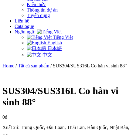
Kiến thức
Thông tin dự án
Tuyển dụng
Liên hệ
Catalogue
Ngôn ngữ:
Tiếng Việt
English
日本語
中文
Home
/
Tất cả sản phẩm
/ SUS304/SUS316L Co hàn vi sinh 88°
SUS304/SUS316L Co hàn vi
sinh 88°
0
₫
Xuất xứ: Trung Quốc, Đài Loan, Thái Lan, Hàn Quốc, Nhật Bản,
….