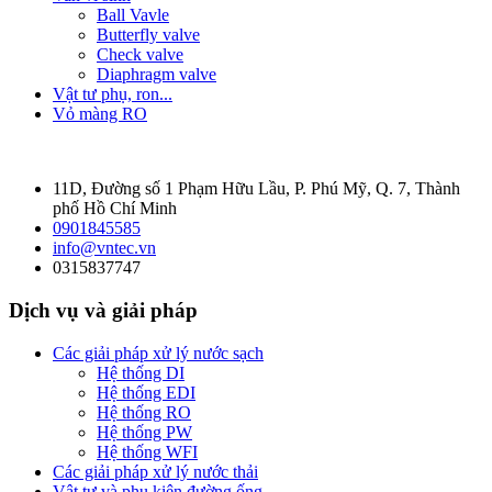
Ball Vavle
Butterfly valve
Check valve
Diaphragm valve
Vật tư phụ, ron...
Vỏ màng RO
11D, Đường số 1 Phạm Hữu Lầu, P. Phú Mỹ, Q. 7, Thành
phố Hồ Chí Minh
0901845585
info@vntec.vn
0315837747
Dịch vụ và giải pháp
Các giải pháp xử lý nước sạch
Hệ thống DI
Hệ thống EDI
Hệ thống RO
Hệ thống PW
Hệ thống WFI
Các giải pháp xử lý nước thải
Vật tư và phụ kiện đường ống