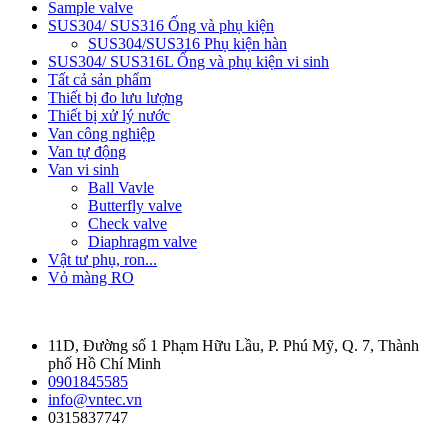
Sample valve
SUS304/ SUS316 Ống và phụ kiện
SUS304/SUS316 Phụ kiện hàn
SUS304/ SUS316L Ống và phụ kiện vi sinh
Tất cả sản phẩm
Thiết bị đo lưu lượng
Thiết bị xử lý nước
Van công nghiệp
Van tự động
Van vi sinh
Ball Vavle
Butterfly valve
Check valve
Diaphragm valve
Vật tư phụ, ron...
Vỏ màng RO
11D, Đường số 1 Phạm Hữu Lầu, P. Phú Mỹ, Q. 7, Thành
phố Hồ Chí Minh
0901845585
info@vntec.vn
0315837747