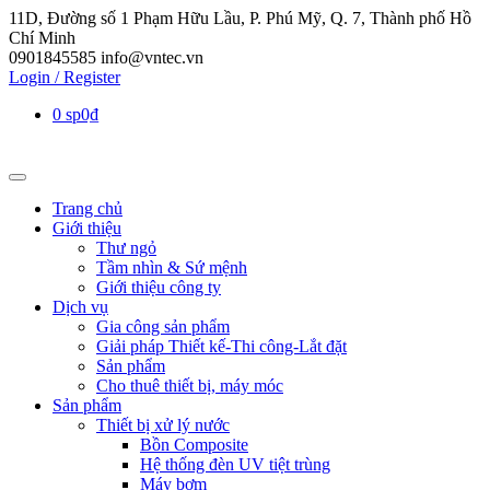
11D, Đường số 1 Phạm Hữu Lầu, P. Phú Mỹ, Q. 7, Thành phố Hồ
Chí Minh
0901845585
info@vntec.vn
Login / Register
0 sp
0₫
Trang chủ
Giới thiệu
Thư ngỏ
Tầm nhìn & Sứ mệnh
Giới thiệu công ty
Dịch vụ
Gia công sản phẩm
Giải pháp Thiết kế-Thi công-Lắt đặt
Sản phẩm
Cho thuê thiết bị, máy móc
Sản phẩm
Thiết bị xử lý nước
Bồn Composite
Hệ thống đèn UV tiệt trùng
Máy bơm