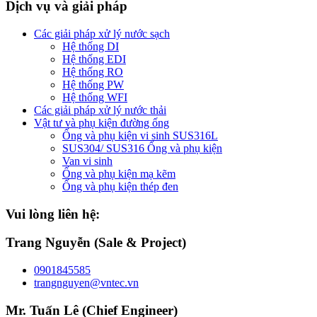
Dịch vụ và giải pháp
Các giải pháp xử lý nước sạch
Hệ thống DI
Hệ thống EDI
Hệ thống RO
Hệ thống PW
Hệ thống WFI
Các giải pháp xử lý nước thải
Vật tư và phụ kiện đường ống
Ống và phụ kiện vi sinh SUS316L
SUS304/ SUS316 Ống và phụ kiện
Van vi sinh
Ống và phụ kiện mạ kẽm
Ống và phụ kiện thép đen
Vui lòng liên hệ:
Trang Nguyễn (Sale & Project)
0901845585
trangnguyen@vntec.vn
Mr. Tuấn Lê (Chief Engineer)