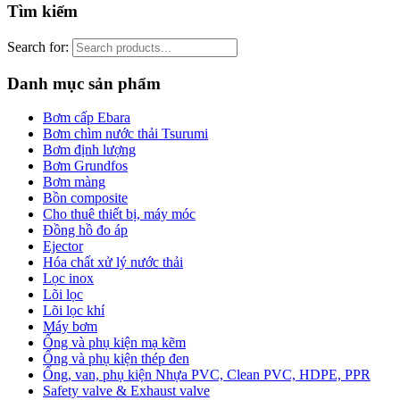
Tìm kiếm
Search for:
Danh mục sản phẩm
Bơm cấp Ebara
Bơm chìm nước thải Tsurumi
Bơm định lượng
Bơm Grundfos
Bơm màng
Bồn composite
Cho thuê thiết bị, máy móc
Đồng hồ đo áp
Ejector
Hóa chất xử lý nước thải
Lọc inox
Lõi lọc
Lõi lọc khí
Máy bơm
Ống và phụ kiện mạ kẽm
Ống và phụ kiện thép đen
Ống, van, phụ kiện Nhựa PVC, Clean PVC, HDPE, PPR
Safety valve & Exhaust valve