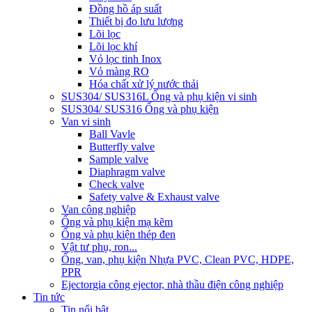
Đồng hồ áp suất
Thiết bị đo lưu lượng
Lõi lọc
Lõi lọc khí
Vỏ lọc tinh Inox
Vỏ màng RO
Hóa chất xử lý nước thải
SUS304/ SUS316L Ống và phụ kiện vi sinh
SUS304/ SUS316 Ống và phụ kiện
Van vi sinh
Ball Vavle
Butterfly valve
Sample valve
Diaphragm valve
Check valve
Safety valve & Exhaust valve
Van công nghiệp
Ống và phụ kiện mạ kẽm
Ống và phụ kiện thép đen
Vật tư phụ, ron...
Ống, van, phụ kiện Nhựa PVC, Clean PVC, HDPE,
PPR
Ejector
gia công ejector, nhà thầu điện công nghiệp
Tin tức
Tin nổi bật