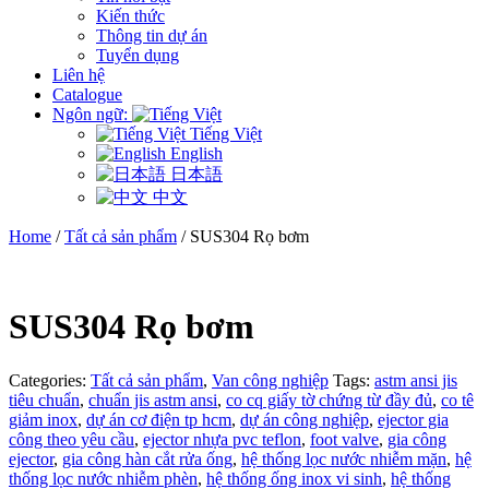
Kiến thức
Thông tin dự án
Tuyển dụng
Liên hệ
Catalogue
Ngôn ngữ:
Tiếng Việt
English
日本語
中文
Home
/
Tất cả sản phẩm
/ SUS304 Rọ bơm
SUS304 Rọ bơm
Categories:
Tất cả sản phẩm
,
Van công nghiệp
Tags:
astm ansi jis
tiêu chuẩn
,
chuẩn jis astm ansi
,
co cq giấy tờ chứng từ đầy đủ
,
co tê
giảm inox
,
dự án cơ điện tp hcm
,
dự án công nghiệp
,
ejector gia
công theo yêu cầu
,
ejector nhựa pvc teflon
,
foot valve
,
gia công
ejector
,
gia công hàn cắt rửa ống
,
hệ thống lọc nước nhiễm mặn
,
hệ
thống lọc nước nhiễm phèn
,
hệ thống ống inox vi sinh
,
hệ thống