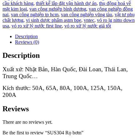
cầu khách hàng
,
thiết kế lắp đặt vận hành dự án
,
thụ động hoá về
mặt kim loại
,
van công nghiệp bình dương
,
van công nghiệp đồng
nai
,
van công nghiệp tp hcm
,
van công nghiệp vũng tàu
,
vật tư phụ
chất lượng
,
vi sinh dược phẩm astm bpe
,
vntec
,
vỏ ro lg nitto down
usa
,
vỏ ro xử lý nước first line
,
vỏ ro xử lý nước giá tốt
Description
Reviews (0)
Description
Xuất xứ: Nhật Bản, Hàn Quốc, Đài Loan, Thái Lan,
Trung Quốc…
Kích thước: 50A, 65A, 80A, 100A, 125A, 150A,
200A
Reviews
There are no reviews yet.
Be the first to review “SUS304 Rọ bơm”