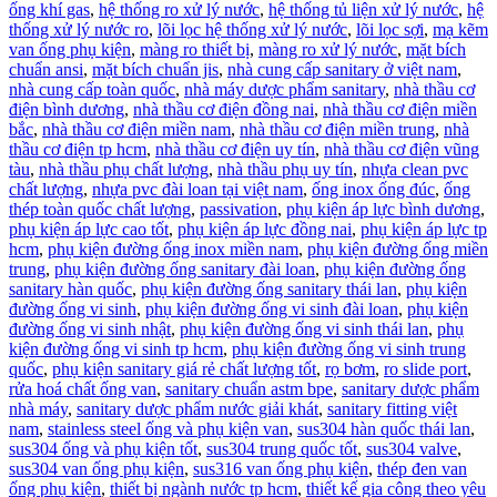
ống khí gas
,
hệ thống ro xử lý nước
,
hệ thống tủ liện xử lý nước
,
hệ
thống xử lý nước ro
,
lõi lọc hệ thống xử lý nước
,
lõi lọc sợi
,
mạ kẽm
van ống phụ kiện
,
màng ro thiết bị
,
màng ro xử lý nước
,
mặt bích
chuẩn ansi
,
mặt bích chuẩn jis
,
nhà cung cấp sanitary ở việt nam
,
nhà cung cấp toàn quốc
,
nhà máy dược phẩm sanitary
,
nhà thầu cơ
điện bình dương
,
nhà thầu cơ điện đồng nai
,
nhà thầu cơ điện miền
bắc
,
nhà thầu cơ điện miền nam
,
nhà thầu cơ điện miền trung
,
nhà
thầu cơ điện tp hcm
,
nhà thầu cơ điện uy tín
,
nhà thầu cơ điện vũng
tàu
,
nhà thầu phụ chất lượng
,
nhà thầu phụ uy tín
,
nhựa clean pvc
chất lượng
,
nhựa pvc đài loan tại việt nam
,
ống inox ống đúc
,
ống
thép toàn quốc chất lượng
,
passivation
,
phụ kiện áp lực bình dương
,
phụ kiện áp lực cao tốt
,
phụ kiện áp lực đồng nai
,
phụ kiện áp lực tp
hcm
,
phụ kiện đường ống inox miền nam
,
phụ kiện đường ống miền
trung
,
phụ kiện đường ống sanitary đài loan
,
phụ kiện đường ống
sanitary hàn quốc
,
phụ kiện đường ống sanitary thái lan
,
phụ kiện
đường ống vi sinh
,
phụ kiện đường ống vi sinh đài loan
,
phụ kiện
đường ống vi sinh nhật
,
phụ kiện đường ống vi sinh thái lan
,
phụ
kiện đường ống vi sinh tp hcm
,
phụ kiện đường ống vi sinh trung
quốc
,
phụ kiện sanitary giá rẻ chất lượng tốt
,
rọ bơm
,
ro slide port
,
rửa hoá chất ống van
,
sanitary chuẩn astm bpe
,
sanitary dược phẩm
nhà máy
,
sanitary dược phẩm nước giải khát
,
sanitary fitting việt
nam
,
stainless steel ống và phụ kiện van
,
sus304 hàn quốc thái lan
,
sus304 ống và phụ kiện tốt
,
sus304 trung quốc tốt
,
sus304 valve
,
sus304 van ống phụ kiện
,
sus316 van ống phụ kiện
,
thép đen van
ống phụ kiện
,
thiết bị ngành nước tp hcm
,
thiết kế gia công theo yêu