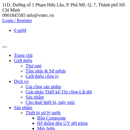
11D, Đường số 1 Phạm Hữu Lầu, P. Phú Mỹ, Q. 7, Thành phố Hồ
Chí Minh
0901845585
info@vntec.vn
Login / Register
0 sp
0₫
Trang chủ
Giới thiệu
Thư ngỏ
Tầm nhìn & Sứ mệnh
Giới thiệu công ty
Dịch vụ
Gia công sản phẩm
Giải pháp Thiết kế-Thi công-Lắt đặt
Sản phẩm
Cho thuê thiết bị, máy móc
Sản phẩm
Thiết bị xử lý nước
Bồn Composite
Hệ thống đèn UV tiệt trùng
Máy bơm