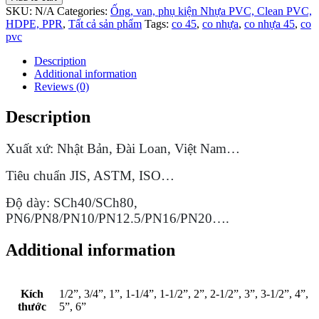
SKU:
N/A
Categories:
Ống, van, phụ kiện Nhựa PVC, Clean PVC,
HDPE, PPR
,
Tất cả sản phẩm
Tags:
co 45
,
co nhựa
,
co nhựa 45
,
co
pvc
Description
Additional information
Reviews (0)
Description
Xuất xứ: Nhật Bản, Đài Loan, Việt Nam…
Tiêu chuẩn JIS, ASTM, ISO…
Độ dày: SCh40/SCh80,
PN6/PN8/PN10/PN12.5/PN16/PN20….
Additional information
Kích
1/2”, 3/4”, 1”, 1-1/4”, 1-1/2”, 2”, 2-1/2”, 3”, 3-1/2”, 4”,
thước
5”, 6”