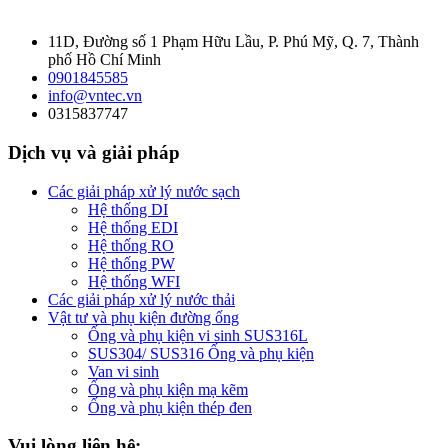
11D, Đường số 1 Phạm Hữu Lầu, P. Phú Mỹ, Q. 7, Thành
phố Hồ Chí Minh
0901845585
info@vntec.vn
0315837747
Dịch vụ và giải pháp
Các giải pháp xử lý nước sạch
Hệ thống DI
Hệ thống EDI
Hệ thống RO
Hệ thống PW
Hệ thống WFI
Các giải pháp xử lý nước thải
Vật tư và phụ kiện đường ống
Ống và phụ kiện vi sinh SUS316L
SUS304/ SUS316 Ống và phụ kiện
Van vi sinh
Ống và phụ kiện mạ kẽm
Ống và phụ kiện thép đen
Vui lòng liên hệ: