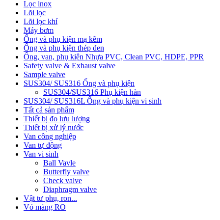
Lọc inox
Lõi lọc
Lõi lọc khí
Máy bơm
Ống và phụ kiện mạ kẽm
Ống và phụ kiện thép đen
Ống, van, phụ kiện Nhựa PVC, Clean PVC, HDPE, PPR
Safety valve & Exhaust valve
Sample valve
SUS304/ SUS316 Ống và phụ kiện
SUS304/SUS316 Phụ kiện hàn
SUS304/ SUS316L Ống và phụ kiện vi sinh
Tất cả sản phẩm
Thiết bị đo lưu lượng
Thiết bị xử lý nước
Van công nghiệp
Van tự động
Van vi sinh
Ball Vavle
Butterfly valve
Check valve
Diaphragm valve
Vật tư phụ, ron...
Vỏ màng RO