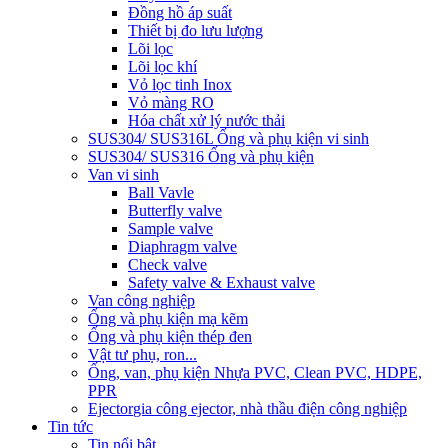
Đồng hồ áp suất
Thiết bị đo lưu lượng
Lõi lọc
Lõi lọc khí
Vỏ lọc tinh Inox
Vỏ màng RO
Hóa chất xử lý nước thải
SUS304/ SUS316L Ống và phụ kiện vi sinh
SUS304/ SUS316 Ống và phụ kiện
Van vi sinh
Ball Vavle
Butterfly valve
Sample valve
Diaphragm valve
Check valve
Safety valve & Exhaust valve
Van công nghiệp
Ống và phụ kiện mạ kẽm
Ống và phụ kiện thép đen
Vật tư phụ, ron...
Ống, van, phụ kiện Nhựa PVC, Clean PVC, HDPE,
PPR
Ejector
gia công ejector, nhà thầu điện công nghiệp
Tin tức
Tin nổi bật