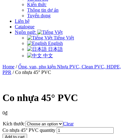
Kiến thức
Thông tin dự án
Tuyển dụng
Liên hệ
Catalogue
Ngôn ngữ:
Tiếng Việt
English
日本語
中文
Home
/
Ống, van, phụ kiện Nhựa PVC, Clean PVC, HDPE,
PPR
/ Co nhựa 45° PVC
Co nhựa 45° PVC
0
₫
Kích thước
Clear
Co nhựa 45° PVC quantity
Add to cart