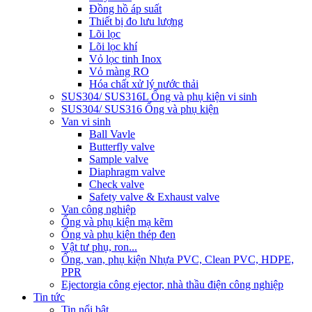
Đồng hồ áp suất
Thiết bị đo lưu lượng
Lõi lọc
Lõi lọc khí
Vỏ lọc tinh Inox
Vỏ màng RO
Hóa chất xử lý nước thải
SUS304/ SUS316L Ống và phụ kiện vi sinh
SUS304/ SUS316 Ống và phụ kiện
Van vi sinh
Ball Vavle
Butterfly valve
Sample valve
Diaphragm valve
Check valve
Safety valve & Exhaust valve
Van công nghiệp
Ống và phụ kiện mạ kẽm
Ống và phụ kiện thép đen
Vật tư phụ, ron...
Ống, van, phụ kiện Nhựa PVC, Clean PVC, HDPE,
PPR
Ejector
gia công ejector, nhà thầu điện công nghiệp
Tin tức
Tin nổi bật