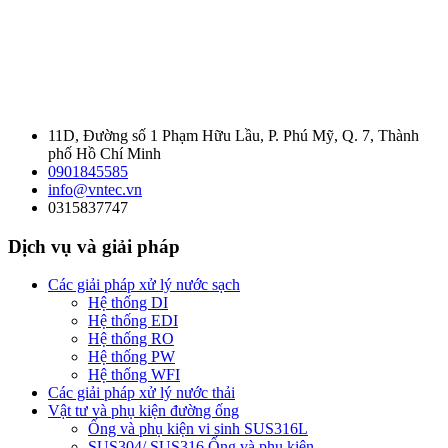
11D, Đường số 1 Phạm Hữu Lầu, P. Phú Mỹ, Q. 7, Thành
phố Hồ Chí Minh
0901845585
info@vntec.vn
0315837747
Dịch vụ và giải pháp
Các giải pháp xử lý nước sạch
Hệ thống DI
Hệ thống EDI
Hệ thống RO
Hệ thống PW
Hệ thống WFI
Các giải pháp xử lý nước thải
Vật tư và phụ kiện đường ống
Ống và phụ kiện vi sinh SUS316L
SUS304/ SUS316 Ống và phụ kiện