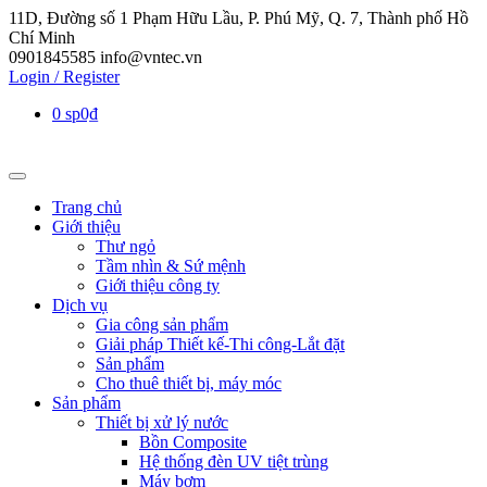
11D, Đường số 1 Phạm Hữu Lầu, P. Phú Mỹ, Q. 7, Thành phố Hồ
Chí Minh
0901845585
info@vntec.vn
Login / Register
0 sp
0₫
Trang chủ
Giới thiệu
Thư ngỏ
Tầm nhìn & Sứ mệnh
Giới thiệu công ty
Dịch vụ
Gia công sản phẩm
Giải pháp Thiết kế-Thi công-Lắt đặt
Sản phẩm
Cho thuê thiết bị, máy móc
Sản phẩm
Thiết bị xử lý nước
Bồn Composite
Hệ thống đèn UV tiệt trùng
Máy bơm