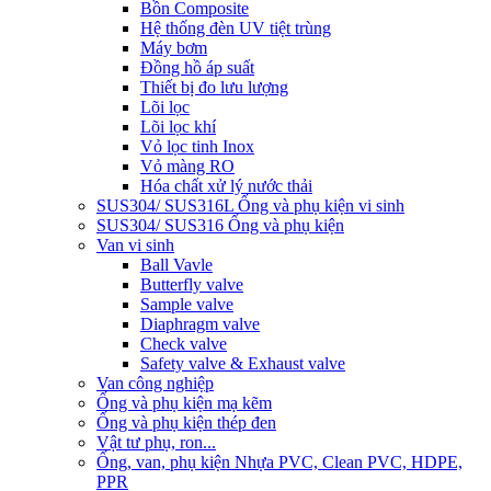
Bồn Composite
Hệ thống đèn UV tiệt trùng
Máy bơm
Đồng hồ áp suất
Thiết bị đo lưu lượng
Lõi lọc
Lõi lọc khí
Vỏ lọc tinh Inox
Vỏ màng RO
Hóa chất xử lý nước thải
SUS304/ SUS316L Ống và phụ kiện vi sinh
SUS304/ SUS316 Ống và phụ kiện
Van vi sinh
Ball Vavle
Butterfly valve
Sample valve
Diaphragm valve
Check valve
Safety valve & Exhaust valve
Van công nghiệp
Ống và phụ kiện mạ kẽm
Ống và phụ kiện thép đen
Vật tư phụ, ron...
Ống, van, phụ kiện Nhựa PVC, Clean PVC, HDPE,
PPR