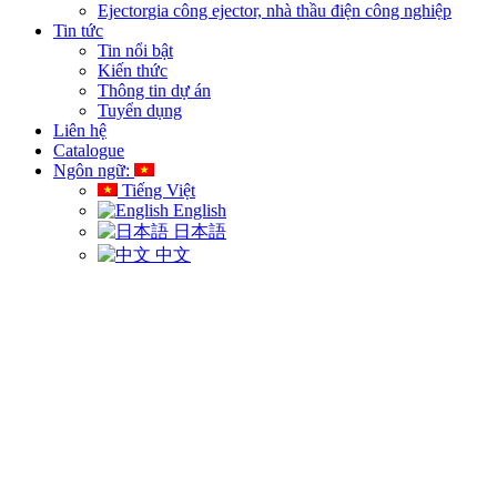
Ejector
gia công ejector, nhà thầu điện công nghiệp
Tin tức
Tin nổi bật
Kiến thức
Thông tin dự án
Tuyển dụng
Liên hệ
Catalogue
Ngôn ngữ:
Tiếng Việt
English
日本語
中文