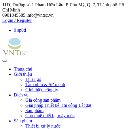
11D, Đường số 1 Phạm Hữu Lầu, P. Phú Mỹ, Q. 7, Thành phố Hồ
Chí Minh
0901845585
info@vntec.vn
Login / Register
0 sp
0₫
Trang chủ
Giới thiệu
Thư ngỏ
Tầm nhìn & Sứ mệnh
Giới thiệu công ty
Dịch vụ
Gia công sản phẩm
Giải pháp Thiết kế-Thi công-Lắt đặt
Sản phẩm
Cho thuê thiết bị, máy móc
Sản phẩm
Thiết bị xử lý nước