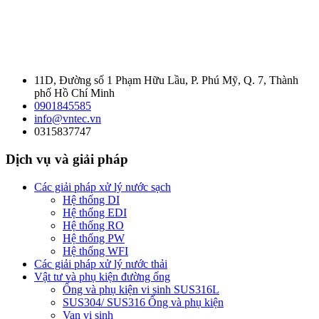
11D, Đường số 1 Phạm Hữu Lầu, P. Phú Mỹ, Q. 7, Thành
phố Hồ Chí Minh
0901845585
info@vntec.vn
0315837747
Dịch vụ và giải pháp
Các giải pháp xử lý nước sạch
Hệ thống DI
Hệ thống EDI
Hệ thống RO
Hệ thống PW
Hệ thống WFI
Các giải pháp xử lý nước thải
Vật tư và phụ kiện đường ống
Ống và phụ kiện vi sinh SUS316L
SUS304/ SUS316 Ống và phụ kiện
Van vi sinh