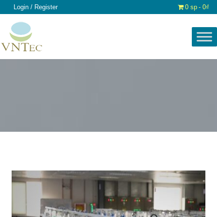
Login / Register
0 sp
0₫