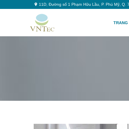
11D, Đường số 1 Phạm Hữu Lầu, P. Phú Mỹ, Q. 7
TRANG