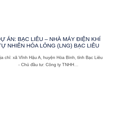
Ự ÁN: BẠC LIÊU – NHÀ MÁY ĐIỆN KHÍ
TỰ NHIÊN HÓA LỎNG (LNG) BẠC LIÊU
Địa chỉ: xã Vĩnh Hậu A, huyện Hòa Bình, tỉnh Bạc Liêu
- Chủ đầu tư: Công ty TNHH…