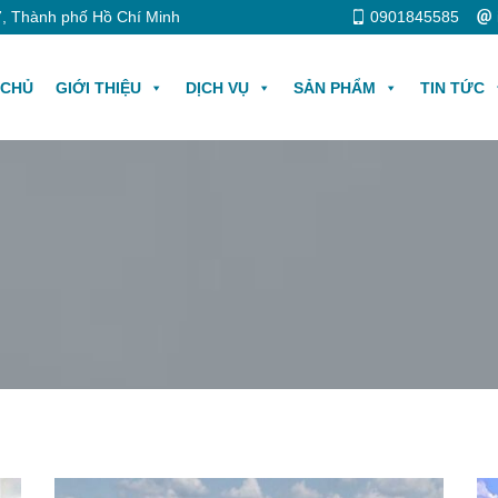
, Thành phố Hồ Chí Minh
0901845585
 CHỦ
GIỚI THIỆU
DỊCH VỤ
SẢN PHẨM
TIN TỨC