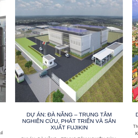
DỰ ÁN: ĐÀ NẴNG – TRUNG TÂM
NGHIÊN CỨU, PHÁT TRIỂN VÀ SẢN
Th
XUẤT FUJIKIN
kế
K