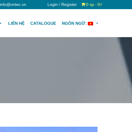
info@vntec.vn
Login / Register
0 sp
0₫
LIÊN HỆ
CATALOGUE
NGÔN NGỮ: