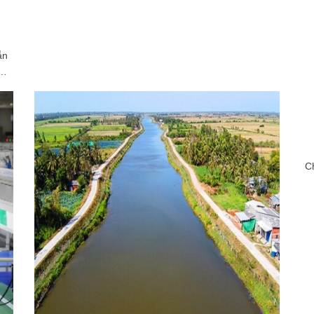
ẫn
ệ…
C