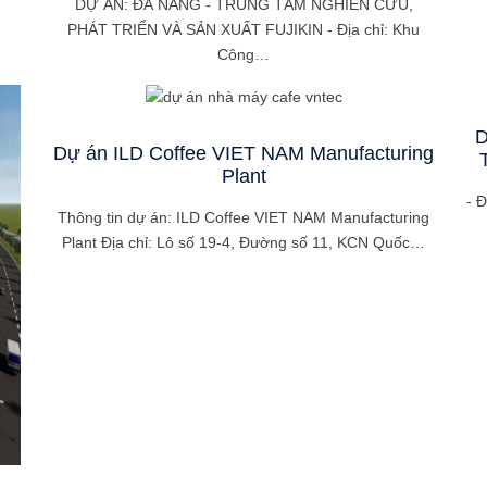
DỰ ÁN: ĐÀ NẴNG - TRUNG TÂM NGHIÊN CỨU,
PHÁT TRIỂN VÀ SẢN XUẤT FUJIKIN - Địa chỉ: Khu
Công…
D
Dự án ILD Coffee VIET NAM Manufacturing
Plant
- 
Thông tin dự án: ILD Coffee VIET NAM Manufacturing
Plant Địa chỉ: Lô số 19-4, Đường số 11, KCN Quốc…