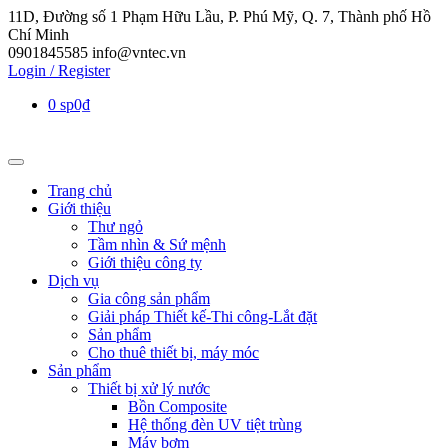
11D, Đường số 1 Phạm Hữu Lầu, P. Phú Mỹ, Q. 7, Thành phố Hồ
Chí Minh
0901845585
info@vntec.vn
Login / Register
0 sp
0₫
Trang chủ
Giới thiệu
Thư ngỏ
Tầm nhìn & Sứ mệnh
Giới thiệu công ty
Dịch vụ
Gia công sản phẩm
Giải pháp Thiết kế-Thi công-Lắt đặt
Sản phẩm
Cho thuê thiết bị, máy móc
Sản phẩm
Thiết bị xử lý nước
Bồn Composite
Hệ thống đèn UV tiệt trùng
Máy bơm