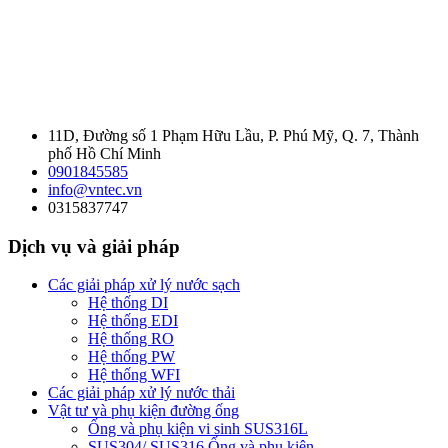
11D, Đường số 1 Phạm Hữu Lầu, P. Phú Mỹ, Q. 7, Thành
phố Hồ Chí Minh
0901845585
info@vntec.vn
0315837747
Dịch vụ và giải pháp
Các giải pháp xử lý nước sạch
Hệ thống DI
Hệ thống EDI
Hệ thống RO
Hệ thống PW
Hệ thống WFI
Các giải pháp xử lý nước thải
Vật tư và phụ kiện đường ống
Ống và phụ kiện vi sinh SUS316L
SUS304/ SUS316 Ống và phụ kiện