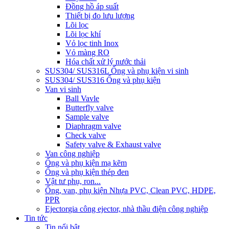
Đồng hồ áp suất
Thiết bị đo lưu lượng
Lõi lọc
Lõi lọc khí
Vỏ lọc tinh Inox
Vỏ màng RO
Hóa chất xử lý nước thải
SUS304/ SUS316L Ống và phụ kiện vi sinh
SUS304/ SUS316 Ống và phụ kiện
Van vi sinh
Ball Vavle
Butterfly valve
Sample valve
Diaphragm valve
Check valve
Safety valve & Exhaust valve
Van công nghiệp
Ống và phụ kiện mạ kẽm
Ống và phụ kiện thép đen
Vật tư phụ, ron...
Ống, van, phụ kiện Nhựa PVC, Clean PVC, HDPE,
PPR
Ejector
gia công ejector, nhà thầu điện công nghiệp
Tin tức
Tin nổi bật